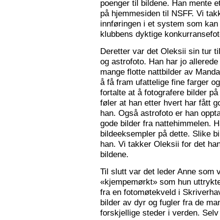
poenger til bildene. Han mente e
på hjemmesiden til NSFF. Vi tak
innføringen i et system som kan
klubbens dyktige konkurransefot
Deretter var det Oleksii sin tur ti
og astrofoto. Han har jo allered
mange flotte nattbilder av Mandal 
å få fram ufattelige fine farger og
fortalte at å fotografere bilder 
føler at han etter hvert har fått g
han. Også astrofoto er han opptat
gode bilder fra nattehimmelen. 
bildeeksempler på dette. Slike b
han. Vi takker Oleksii for det ha
bildene.
Til slutt var det leder Anne som v
«kjempemørkt» som hun uttrykte 
fra en fotomøtekveld i Skriverha
bilder av dyr og fugler fra de ma
forskjellige steder i verden. Sel