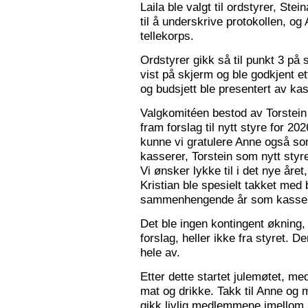
Laila ble valgt til ordstyrer, Stei
til å underskrive protokollen, o
tellekorps.
Ordstyrer gikk så til punkt 3 på
vist på skjerm og ble godkjent et
og budsjett ble presentert av kas
Valgkomitéen bestod av Torstein 
fram forslag til nytt styre for 2
kunne vi gratulere Anne også s
kasserer, Torstein som nytt sty
Vi ønsker lykke til i det nye åre
Kristian ble spesielt takket med 
sammenhengende år som kasser
Det ble ingen kontingent økning,
forslag, heller ikke fra styret. 
hele av.
Etter dette startet julemøtet, m
mat og drikke. Takk til Anne og 
gikk livlig medlemmene imellom, o