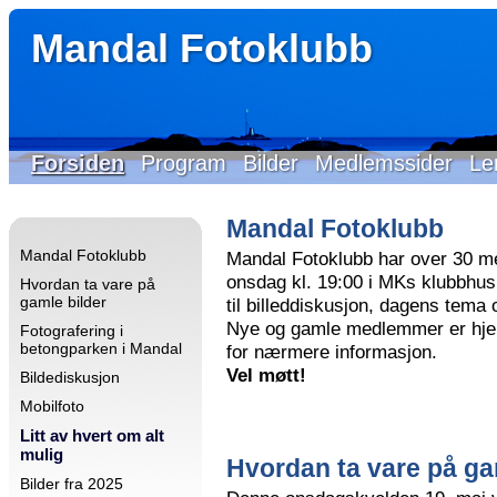
Mandal Fotoklubb
Forsiden
Program
Bilder
Medlemssider
Le
Mandal Fotoklubb
Mandal Fotoklubb
Mandal Fotoklubb har over 30 m
onsdag kl. 19:00 i MKs klubbhus 
Hvordan ta vare på
gamle bilder
til billeddiskusjon, dagens tema
Nye og gamle medlemmer er hjer
Fotografering i
betongparken i Mandal
for nærmere informasjon.
Vel møtt!
Bildediskusjon
Mobilfoto
Litt av hvert om alt
mulig
Hvordan ta vare på ga
Bilder fra 2025