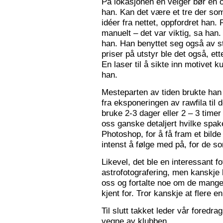
På lokasjonen en velger bør en 
han. Kan det være et tre der som
idéer fra nettet, oppfordret han.
manuelt – det var viktig, sa han.
han. Han benyttet seg også av st
priser på utstyr ble det også, e
En laser til å sikte inn motivet k
han.
Mesteparten av tiden brukte han 
fra eksponeringen av rawfila til 
bruke 2-3 dager eller 2 – 3 timer
oss ganske detaljert hvilke spak
Photoshop, for å få fram et bil
intenst å følge med på, for de so
Likevel, det ble en interessant 
astrofotografering, men kanskje l
oss og fortalte noe om de mange f
kjent for. Tror kanskje at flere e
Til slutt takket leder vår foredr
vegne av klubben.