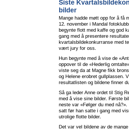
Siste Kvartalsbildeko
bilder
Mange hadde møtt opp for å få m
12. november i Mandal fotoklubbs
begynte flott med kaffe og god k
gang med å presentere resultaten
kvartalsbildekonkurranse med 
vært jury for oss.
Hun begynte med å vise de «Anta
oppover til de «Hederlig omtalte» 
viste seg da at Magne fikk bron
og Helene erobret gullplassen. V
resultatlisten og bildene finner 
Så ga leder Anne ordet til Stig 
med å vise sine bilder. Første b
neste var «Følger du med nå?».
satt før han satte i gang med vi
utrolige flotte bilder.
Det var vel bildene av de mange 