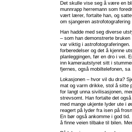
Det skulle vise seg å være en bl
munnrapp herremann som foredro
vært lærer, fortalte han, og satt
om sjangeren astrofotografering 
Han hadde med seg diverse utsty
– som han demonstrerte bruken a
var viktig i astrofotograferingen
forberedelser og det å kjenne utst
planleggingen, før en dro i vei. 
inn kamerautstyret sitt i stumm
fjernes, også mobiltelefonen, sa
Lokasjonen – hvor vil du dra? S
mat og varm drikke, stol å sitte 
for langt unna sivilisasjonen, me
strevsomt. Han fortalte det ogs
med mange ukjente lyder ute i 
reagert på lyder fra isen på fros
En bør også ankomme i god tid.
å finne veien tilbake til bilen. Men