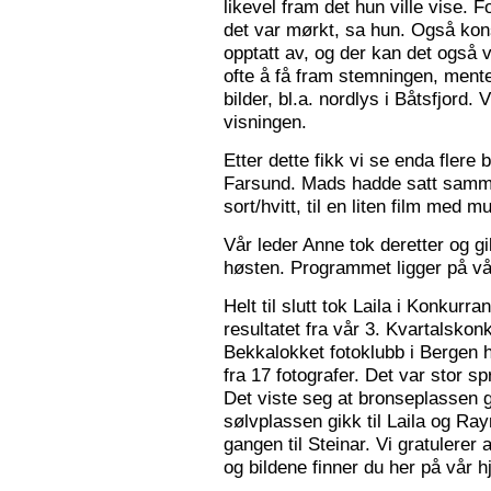
likevel fram det hun ville vise. 
det var mørkt, sa hun. Også konse
opptatt av, og der kan det også v
ofte å få fram stemningen, mente
bilder, bl.a. nordlys i Båtsfjord.
visningen.
Etter dette fikk vi se enda flere b
Farsund. Mads hadde satt sammen
sort/hvitt, til en liten film med mu
Vår leder Anne tok deretter og 
høsten. Programmet ligger på v
Helt til slutt tok Laila i Konkurr
resultatet fra vår 3. Kvartalsko
Bekkalokket fotoklubb i Bergen h
fra 17 fotografer. Det var stor sp
Det viste seg at bronseplassen gi
sølvplassen gikk til Laila og Ra
gangen til Steinar. Vi gratulerer 
og bildene finner du her på vår 