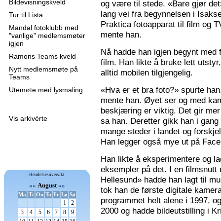
Bildevisningskveld
og være til stede. «Bare gjør de
lang vei fra begynnelsen i Isaks
Tur til Lista
Praktica fotoapparat til film og 
Mandal fotoklubb med
mente han.
"vanlige" medlemsmøter
igjen
Nå hadde han igjen begynt med f
Ramons Teams kveld
film. Han likte å bruke lett utsty
Nytt medlemsmøte på
alltid mobilen tilgjengelig.
Teams
«Hva er et bra foto?» spurte han
Utemøte med lysmaling
mente han. Øyet ser og med kame
beskjæring er viktig. Det gir mer 
Vis arkivérte
sa han. Deretter gikk han i gang
mange steder i landet og forskjel
Han legger også mye ut på Faceb
Han likte å eksperimentere og la
eksempler på det. I en filmsnutt
Hendelsesoversikt
Hellesund» hadde han lagt til mu
««
August
»»
tok han de første digitale kamer
Ma
Ti
On
To
Fr
Lø
Sø
programmet helt alene i 1997, 
1
2
2000 og hadde bildeutstilling i K
3
4
5
6
7
8
9