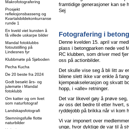
Makrofotografering
framtidige generasjoner kan se h
Prosjekt
Sej
refleksjonsbasseng og
Kvartalsbildekonkurranse
runde 1
En kveld viet kunsten å
Fotografering i beton
få villede uskarpe bilder
Denne kvelden 15. april var me
Mandal fotoklubbs
fotoutstilling på
plass i betongparken nede ved M
Lindesnes fyr
RC klubben, som driver med fjern
Klubbmøte på Sjøboden
oss på actionbilder.
Pecha Kucha
Det skulle vise seg å bli litt av 
De 20 beste fra 2024
bilene slett ikke var enkle å fa
Godt besøkt års- og
kjempeakselerasjon og skvatt bok
julemøte i Mandal
hopp, i «alle» retninger.
fotoklubb
Det var likevel gøy å prøve seg, o
Om katter og om livet
som naturfotograf
av oss det bedre til etter hvert,
ryddejobb på brikka når vi kom 
Landskapsfotografi
Stemningsfulle flotte
Vi var imponert over medlemme
naturbilder
unge, hvor dyktige de var til å s