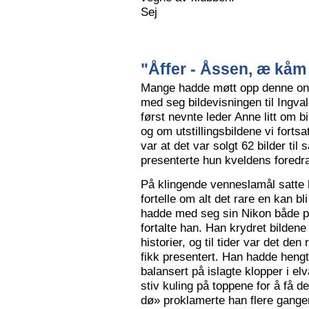
Sej
"Åffer - Åssen, æ kåm 
Mange hadde møtt opp denne ons
med seg bildevisningen til Ingva
først nevnte leder Anne litt om b
og om utstillingsbildene vi forts
var at det var solgt 62 bilder ti
presenterte hun kveldens foredr
På klingende venneslamål satte 
fortelle om alt det rare en kan bl
hadde med seg sin Nikon både på 
fortalte han. Han krydret bild
historier, og til tider var det de
fikk presentert. Han hadde hengt
balansert på islagte klopper i elv
stiv kuling på toppene for å få de
dø» proklamerte han flere gange