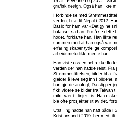
15 år i Fevennen og 20 år i Strø
grafisk design. Også han likte mi
I forbindelse med Strømmestiftel
verden, bl.a. til Nepal i 2012. 
Basic for ham var «Det gylne snitt
balanse, sa han. For å se dette b
hodet, forklarte han. Han likte re
sammen med at han også var mus
erfaring skaper tydelige kompos
arbeidsmetodikk, mente han.
Han viste oss en hel rekke flotte
verden der han hadde reist. Fra p
Strømmestiftelsen, bilder bl.a. f
gjelder å leve seg inn i bildene,
han gjorde analogt; Da slipper j
fikk videre se bilder fra Taiwan t
mildt vær til linjer i is. Han elsk
ble ofte prosjekter ut av det, fort
Utstilling hadde han hatt både i 
Kristiansand i 2019, her med tit