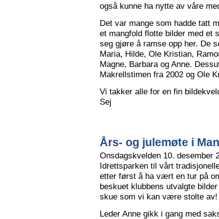
også kunne ha nytte av våre me
Det var mange som hadde tatt me
et mangfold flotte bilder med et
seg gjøre å ramse opp her. De so
Maria, Hilde, Ole Kristian, Ramo
Magne, Barbara og Anne. Dessut
Makrellstimen fra 2002 og Ole Kri
Vi takker alle for en fin bildekve
Sej
Års- og julemøte i Ma
Onsdagskvelden 10. desember 202
Idrettsparken til vårt tradisjonel
etter først å ha vært en tur på 
beskuet klubbens utvalgte bilder
skue som vi kan være stolte av!
Leder Anne gikk i gang med saksl