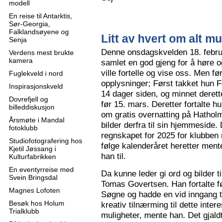
modell
En reise til Antarktis,
Sør-Georgia,
Falklandsøyene og
Litt av hvert om alt mu
Senja
Denne onsdagskvelden 18. februa
Verdens mest brukte
kamera
samlet en god gjeng for å høre
ville fortelle og vise oss. Men 
Fuglekveld i nord
opplysninger; Først takket hun F
Inspirasjonskveld
14 dager siden, og minnet derette
Dovrefjell og
før 15. mars. Deretter fortalte hu
billeddiskusjon
om gratis overnatting på Hatholm
Årsmøte i Mandal
bilder derfra til sin hjemmeside.
fotoklubb
regnskapet for 2025 for klubben
Studiofotografering hos
følge kalenderåret heretter ment
Kjetil Jøssang i
han til.
Kulturfabrikken
En eventyrreise med
Da kunne leder gi ord og bilder t
Svein Bringsdal
Tomas Govertsen. Han fortalte fø
Magnes Lofoten
Søgne og hadde en vid inngang til
Besøk hos Holum
kreativ tilnærming til dette inter
Trialklubb
muligheter, mente han. Det gjaldt