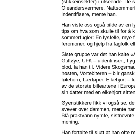
(stikkeinsekter) i utseende. De s
Oleandersvermere. Nattsommerfu
indentifisere, mente han.
Han viste oss også bilde av en l
tips om hva som skulle til for 
sommerfugler: En lysfelle, mye f
feromoner, og hjelp fra fagfolk el
Siste gruppe var det han kalte «
Gulløye, UFK – uidentifisert, fl
blod, la han til. Videre Skogsma
høsten, Vortebiteren – blir gansk
følehorn, Lærløper, Eikehjort – l
av de største billeartene i Euro
sin datter med en eikehjort sitt
Øyenstikkere fikk vi også se, de
svever over dammen, mente han.
Blå praktvann nymfe, sistnevnte 
mening.
Han fortalte til slutt at han ofte 