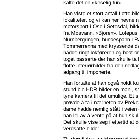
kalte det en «koselig tur».
Han viste et stort antall flotte bi
lokaliteter, og vi kan her nevne
motorsport i Ose i Setesdal, bilde
fra Møsvann, «Bjoren», Lotepus p
Nürnbergringen, hundespann i Ra
Tømmerrenna med kryssende damp
hadde ringt lokføreren og bedt 
toget passerte der han skulle ta 
flotte interiørbilder fra den nedl
adgang til imponerte.
Han fortalte at han også holdt ku
stund ble HDR-bilder en mani, sa
tyne kamera til det umulige. Et 
prøvde å ta i nærheten av Prekes
dame hadde nemlig stått i veien o
han lei av å vente på at hun skulle
Det skulle vise seg i ettertid at 
verdsatte bilder.