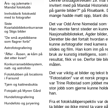
Denne onsdagskvelden 19. mai 
Års- og julemøte i
invitert med på Mandal Historie
Mandal fotoklubb
på gamle bilder?" på Risøbank. D
Innholdsrik fotokveld
mange hadde møtt opp, blant diss
med to fotografer
Det var Odd Arne Nomedal som v
Siste
Kvartalsbildekonkurranse
Han nevnte først steder en kunne
og Stigs bilder
Nasjonalbiblioteket, Agder bilder
"De små øyeblikkene
Deretter ble det fortalt hvordan 
som flagrer forbi"
kunne avfotografer med kamera e
Astrofotografering
slides og film. Han kom inn på r
bruk av kunstig intelligens, som ik
"Åffer - Åssen, æ kåm på
det etter kvart"
resultat, fikk vi se. Derfor ble b
måten.
Konkurransebildesystem,
natt- og astrofoto
Det var viktig at bilder og tekst
Fotoklubben på locations
"Fotostation" var et norsk prog
i Farsund
var Trine Robstad som jobbet me
Tjøm og kattnesbukta
stor jobb som gjerne kunne holde
Fotojakt på Myren Gård
han.
Hundefotografering
Fra et fotoklubbperspektiv var de
Hundefoto og juryering
ta bilder og ikke minst ta vare på