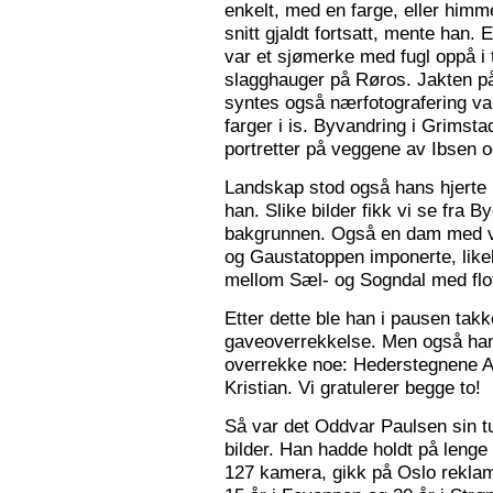
enkelt, med en farge, eller himme
snitt gjaldt fortsatt, mente han. 
var et sjømerke med fugl oppå i 
slagghauger på Røros. Jakten på 
syntes også nærfotografering var
farger i is. Byvandring i Grimst
portretter på veggene av Ibsen 
Landskap stod også hans hjerte n
han. Slike bilder fikk vi se fra 
bakgrunnen. Også en dam med va
og Gaustatoppen imponerte, like
mellom Sæl- og Sogndal med flot
Etter dette ble han i pausen tak
gaveoverrekkelse. Men også ha
overrekke noe: Hederstegnene A
Kristian. Vi gratulerer begge to!
Så var det Oddvar Paulsen sin tur
bilder. Han hadde holdt på leng
127 kamera, gikk på Oslo reklam