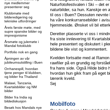
nye medlemmer
Naturfotofestivalen i Ski – det e
presenterer seg
naturbilder, sa hun. Kanskje en 
Klubbmøte med
til oss i Buen? Dessuten nevnte 
bilderedigering og
ha våre konkurransebilder i avisa
tekniske utfordringer
hjemmeside. Ønsket vil bil ette
Årets første møte, med
supre spanske bilder og
Deretter plasserte vi oss i mindr
impresjonisme
fra siste innlevering til Kvartals
Årsmøte og julemøte i
hele presentert og diskutert i pl
Mandal fotoklubb
bildene ble vist og kommentert.
Portfolio nok en gang
Kvelden fortsatte med at Ramon 
Åpningen av vår
jubileumsutstilling i Buen
rawfiler på en grundig og forståe
fra hans side. Også Hilde bidro 
Orrhanespill, hvordan
tjene penger til klubben,
hvordan hun gikk fram på eget bi
og bilder fra Thailand
lærerik kveld.
Malawi, Tanzania,
Sej
Kvartalsbilder og NM
bilder
Bilder fra India og
bildediskusjon
Mobilfoto
Besøk hos Mandals nye