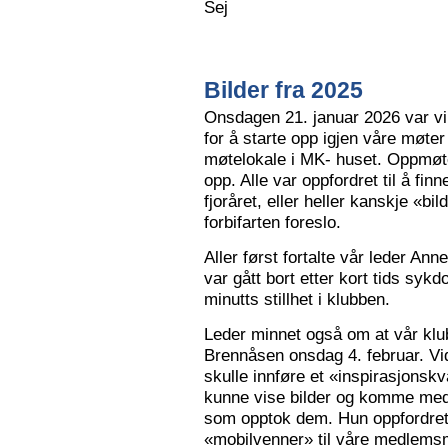
Sej
Bilder fra 2025
Onsdagen 21. januar 2026 var vi 
for å starte opp igjen våre møter
møtelokale i MK- huset. Oppmøte
opp. Alle var oppfordret til å finn
fjoråret, eller heller kanskje «bi
forbifarten foreslo.
Aller først fortalte vår leder A
var gått bort etter kort tids sy
minutts stillhet i klubben.
Leder minnet også om at vår klu
Brennåsen onsdag 4. februar. Vid
skulle innføre et «inspirasjons
kunne vise bilder og komme med 
som opptok dem. Hun oppfordret
«mobilvenner» til våre medlemsm