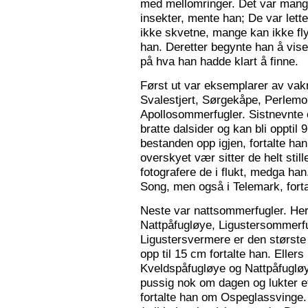
med mellomringer. Det var mange
insekter, mente han; De var lette 
ikke skvetne, mange kan ikke fly
han. Deretter begynte han å vis
på hva han hadde klart å finne.
Først ut var eksemplarer av vak
Svalestjert, Sørgekåpe, Perlem
Apollosommerfugler. Sistnevnte e
bratte dalsider og kan bli opptil
bestanden opp igjen, fortalte han. 
overskyet vær sitter de helt still
fotografere de i flukt, medga han
Song, men også i Telemark, forta
Neste var nattsommerfugler. Her 
Nattpåfugløye, Ligustersommer
Ligustersvermere er den største
opp til 15 cm fortalte han. Eller
Kveldspåfugløye og Nattpåfugløye
pussig nok om dagen og lukter ett
fortalte han om Ospeglassvinge.