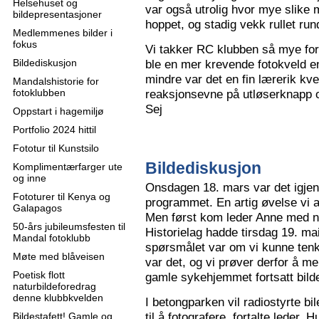
Helsehuset og
var også utrolig hvor mye slike m
bildepresentasjoner
hoppet, og stadig vekk rullet run
Medlemmenes bilder i
fokus
Vi takker RC klubben så mye for
Bildediskusjon
ble en mer krevende fotokveld e
mindre var det en fin lærerik kve
Mandalshistorie for
fotoklubben
reaksjonsevne på utløserknapp 
Sej
Oppstart i hagemiljø
Portfolio 2024 hittil
Fototur til Kunstsilo
Bildediskusjon
Komplimentærfarger ute
og inne
Onsdagen 18. mars var det igjen
Fototurer til Kenya og
programmet. En artig øvelse vi all
Galapagos
Men først kom leder Anne med n
50-års jubileumsfesten til
Historielag hadde tirsdag 19. ma
Mandal fotoklubb
spørsmålet var om vi kunne tenk
Møte med blåveisen
var det, og vi prøver derfor å me
Poetisk flott
gamle sykehjemmet fortsatt bild
naturbildeforedrag
denne klubbkvelden
I betongparken vil radiostyrte bil
til å fotografere, fortalte leder.
Bildestafett! Gamle og