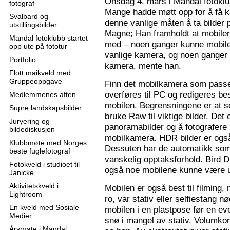
Onsdag 4. mars i Mandal fotoklu
fotograf
Mange hadde møtt opp for å få k
Svalbard og
denne vanlige måten å ta bilder p
utstillingsbilder
Magne; Han framholdt at mobilen
Mandal fotoklubb startet
med – noen ganger kunne mobilen
opp ute på fototur
vanlige kamera, og noen ganger 
Portfolio
kamera, mente han.
Flott maikveld med
Gruppeoppgave
Finn det mobilkamera som passer
overføres til PC og redigeres bes
Medlemmenes aften
mobilen. Begrensningene er at se
Supre landskapsbilder
bruke Raw til viktige bilder. Det
Juryering og
panoramabilder og å fotografere
bildediskusjon
mobilkamera. HDR bilder er ogs
Klubbmøte med Norges
Dessuten har de automatikk som 
beste fuglefotograf
vanskelig opptaksforhold. Bird D
Fotokveld i studioet til
også noe mobilene kunne være u
Janicke
Aktivitetskveld i
Mobilen er også best til filming,
Lightroom
ro, var stativ eller selfiestang nø
En kveld med Sosiale
mobilen i en plastpose før en eve
Medier
snø i mangel av stativ. Volumkon
Årsmøte i Mandal