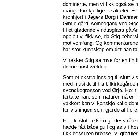
dominerte, men vi fikk også se m
mange forskjellige lokaliteter. F.
kronhjort i Jegers Borg i Danmark
Gimle gård, solnedgang ved Sigers
til et glødende vindusglass på A
opp alt vi fikk se, da Stig beher
motivomfang. Og kommentarene 
har stor kunnskap om det han tar
Vi takker Stig så mye for en fin 
denne høstkvelden.
Som et ekstra innslag til slutt vis
med musikk til fra bilkirkegården
svenskegrensen ved Ørje. Her fin
fortalte han, som naturen nå er i
vakkert kan vi kanskje kalle den
for visningen som gjorde at flere f
Helt til slutt fikk en gledesstrå
hadde fått både gull og sølv i hø
fikk dessuten bronse. Vi gratuler