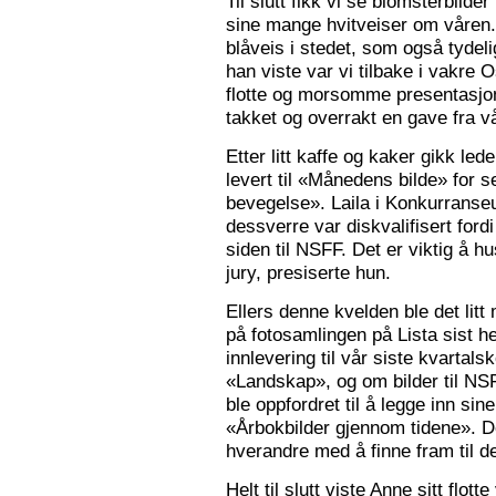
Til slutt fikk vi se blomsterbilde
sine mange hvitveiser om våren.
blåveis i stedet, som også tydelig
han viste var vi tilbake i vakre 
flotte og morsomme presentasjon
takket og overrakt en gave fra vå
Etter litt kaffe og kaker gikk le
levert til «Månedens bilde» for
bevegelse». Laila i Konkurranseut
dessverre var diskvalifisert ford
siden til NSFF. Det er viktig å h
jury, presiserte hun.
Ellers denne kvelden ble det litt
på fotosamlingen på Lista sist h
innlevering til vår siste kvarta
«Landskap», og om bilder til N
ble oppfordret til å legge inn sine
«Årbokbilder gjennom tidene». D
hverandre med å finne fram til d
Helt til slutt viste Anne sitt flott