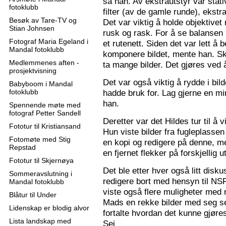
sa han. Av ekstrautstyr var stati
fotoklubb
filter (av de gamle runde), ekstr
Besøk av Tare-TV og
Det var viktig å holde objektive
Stian Johnsen
rusk og rask. For å se balansen 
Fotograf Maria Egeland i
et rutenett. Siden det var lett å
Mandal fotoklubb
komponere bildet, mente han. S
Medlemmenes aften -
ta mange bilder. Det gjøres ved 
prosjektvisning
Det var også viktig å rydde i bil
Babyboom i Mandal
fotoklubb
hadde bruk for. Lag gjerne en mi
han.
Spennende møte med
fotograf Petter Sandell
Deretter var det Hildes tur til å 
Fototur til Kristiansand
Hun viste bilder fra fugleplassen
Fotomøte med Stig
en kopi og redigere på denne, me
Repstad
en fjernet flekker på forskjellig ut
Fototur til Skjernøya
Det ble etter hver også litt disk
Sommeravslutning i
redigere bort med hensyn til N
Mandal fotoklubb
viste også flere muligheter med re
Blåtur til Under
Mads en rekke bilder med seg sel
Lidenskap er blodig alvor
fortalte hvordan det kunne gjøre
Lista landskap med
Sej