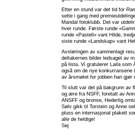
Etter en stund var det tid for Ra
sette i gang med premieutdelinge
Mandal fotoklubb. Det var utdeli
hver runde. Første runde «Gamm
runde «Pastell» vant Hilde, tred
siste runde «Landskap» vant Hele
Avsløringen av sammenlagt resul
deltakernes bilder ledsaget av m
på lista. Vi gratulerer Laila som
også om de nye konkurransene i
av årsmøtet for jobben han gjør
Til slutt var det på bakgrunn av fl
og ære fra NSFF, foretatt av Ann
ANSFF og bronse, Hederlig omtale
Sølv gikk til Torstein og Anne se
pluss en internasjonal plakett som
alle de heldige!
Sej