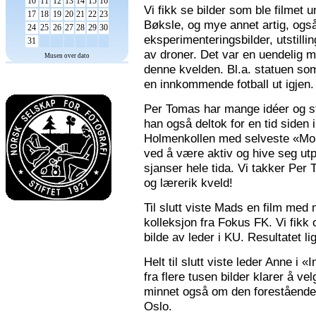
10
11
12
13
14
15
16
Vi fikk se bilder som ble filmet
17
18
19
20
21
22
23
Bøksle, og mye annet artig, også 
24
25
26
27
28
29
30
eksperimenteringsbilder, utstilli
31
av droner. Det var en uendelig m
Musen over dato
denne kvelden. Bl.a. statuen som 
en innkommende fotball ut igjen.
Per Tomas har mange idéer og stor
han også deltok for en tid siden 
Holmenkollen med selveste «Mona
ved å være aktiv og hive seg utp
sjanser hele tida. Vi takker Per
og lærerik kveld!
Til slutt viste Mads en film med m
kolleksjon fra Fokus FK. Vi fikk
bilde av leder i KU. Resultatet l
Helt til slutt viste leder Anne i
fra flere tusen bilder klarer å v
minnet også om den forestående n
Oslo.