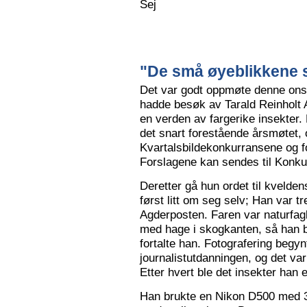
Sej
"De små øyeblikkene s
Det var godt oppmøte denne ons
hadde besøk av Tarald Reinholt 
en verden av fargerike insekter.
det snart forestående årsmøtet, o
Kvartalsbildekonkurransene og f
Forslagene kan sendes til Konku
Deretter gå hun ordet til kvelden
først litt om seg selv; Han var tr
Agderposten. Faren var naturfa
med hage i skogkanten, så han ble
fortalte han. Fotografering begy
journalistutdanningen, og det var
Etter hvert ble det insekter han e
Han brukte en Nikon D500 med 3