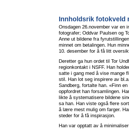
Innholdsrik fotokveld 
Onsdagen 26.november var en in
fotografer; Oddvar Paulsen og To
Anne ut bildene fra fyrutstillinge
minnet om betalingen. Hun minne
10. desember for å få litt oversik
Deretter ga hun ordet til Tor Un
regionkontakt i NSFF. Han holder t
satte i gang med å vise mange flot
stil. Han lot seg inspirere av bl
Sandberg, fortalte han. «Finn en
oppfordret han forsamlingen. Han
likte å systematisere bildene sin
sa han. Han viste også flere sort
å lære mest mulig om farger. Han l
steder for å få inspirasjon.
Han var opptatt av å minimalise