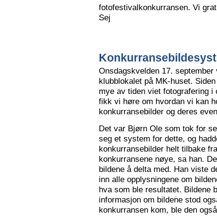
fotofestivalkonkurransen. Vi grat
Sej
Konkurransebildesyste
Onsdagskvelden 17. september va
klubblokalet på MK-huset. Siden 
mye av tiden viet fotografering i
fikk vi høre om hvordan vi kan h
konkurransebilder og deres even
Det var Bjørn Ole som tok for s
seg et system for dette, og hadd
konkurransebilder helt tilbake fr
konkurransene nøye, sa han. Det v
bildene å delta med. Han viste de
inn alle opplysningene om bilden
hva som ble resultatet. Bildene bl
informasjon om bildene stod også
konkurransen kom, ble den også l