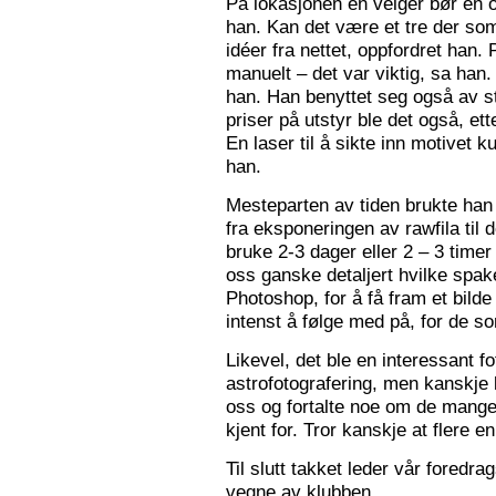
På lokasjonen en velger bør en 
han. Kan det være et tre der som
idéer fra nettet, oppfordret han.
manuelt – det var viktig, sa han.
han. Han benyttet seg også av st
priser på utstyr ble det også, e
En laser til å sikte inn motivet k
han.
Mesteparten av tiden brukte han 
fra eksponeringen av rawfila til 
bruke 2-3 dager eller 2 – 3 timer
oss ganske detaljert hvilke spak
Photoshop, for å få fram et bil
intenst å følge med på, for de so
Likevel, det ble en interessant 
astrofotografering, men kanskje l
oss og fortalte noe om de mange f
kjent for. Tror kanskje at flere e
Til slutt takket leder vår foredr
vegne av klubben.