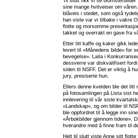
Til slutt fikk vi se blomsterbilde
sine mange hvitveiser om våren.
blåveis i stedet, som også tydelig
han viste var vi tilbake i vakre 
flotte og morsomme presentasjon
takket og overrakt en gave fra vå
Etter litt kaffe og kaker gikk le
levert til «Månedens bilde» for
bevegelse». Laila i Konkurranseut
dessverre var diskvalifisert ford
siden til NSFF. Det er viktig å h
jury, presiserte hun.
Ellers denne kvelden ble det litt
på fotosamlingen på Lista sist h
innlevering til vår siste kvarta
«Landskap», og om bilder til N
ble oppfordret til å legge inn sine
«Årbokbilder gjennom tidene». D
hverandre med å finne fram til d
Helt til slutt viste Anne sitt flott