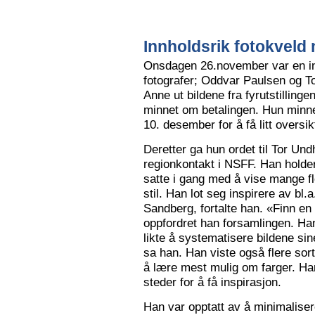
Innholdsrik fotokveld 
Onsdagen 26.november var en in
fotografer; Oddvar Paulsen og To
Anne ut bildene fra fyrutstillinge
minnet om betalingen. Hun minne
10. desember for å få litt oversik
Deretter ga hun ordet til Tor Un
regionkontakt i NSFF. Han holder t
satte i gang med å vise mange flot
stil. Han lot seg inspirere av bl
Sandberg, fortalte han. «Finn en
oppfordret han forsamlingen. Han
likte å systematisere bildene sin
sa han. Han viste også flere sort
å lære mest mulig om farger. Han l
steder for å få inspirasjon.
Han var opptatt av å minimalise