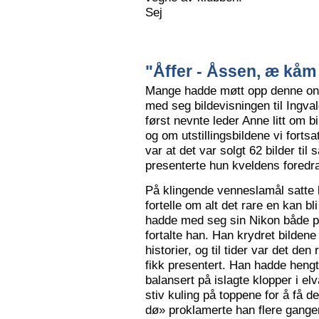
Sej
"Åffer - Åssen, æ kåm 
Mange hadde møtt opp denne ons
med seg bildevisningen til Ingva
først nevnte leder Anne litt om b
og om utstillingsbildene vi forts
var at det var solgt 62 bilder ti
presenterte hun kveldens foredr
På klingende venneslamål satte 
fortelle om alt det rare en kan bl
hadde med seg sin Nikon både på 
fortalte han. Han krydret bild
historier, og til tider var det de
fikk presentert. Han hadde hengt
balansert på islagte klopper i elv
stiv kuling på toppene for å få de
dø» proklamerte han flere gange