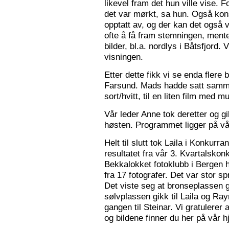
likevel fram det hun ville vise. 
det var mørkt, sa hun. Også konse
opptatt av, og der kan det også v
ofte å få fram stemningen, mente
bilder, bl.a. nordlys i Båtsfjord.
visningen.
Etter dette fikk vi se enda flere b
Farsund. Mads hadde satt sammen
sort/hvitt, til en liten film med mu
Vår leder Anne tok deretter og 
høsten. Programmet ligger på v
Helt til slutt tok Laila i Konkurr
resultatet fra vår 3. Kvartalsko
Bekkalokket fotoklubb i Bergen h
fra 17 fotografer. Det var stor sp
Det viste seg at bronseplassen gi
sølvplassen gikk til Laila og Ra
gangen til Steinar. Vi gratulerer 
og bildene finner du her på vår 