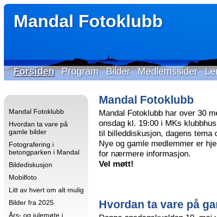
Mandal Fotoklubb
Forsiden
Program
Bilder
Medlemssider
Le
Mandal Fotoklubb
Mandal Fotoklubb
Mandal Fotoklubb har over 30 m
onsdag kl. 19:00 i MKs klubbhus 
Hvordan ta vare på
gamle bilder
til billeddiskusjon, dagens tema
Nye og gamle medlemmer er hjer
Fotografering i
betongparken i Mandal
for nærmere informasjon.
Vel møtt!
Bildediskusjon
Mobilfoto
Litt av hvert om alt mulig
Hvordan ta vare på ga
Bilder fra 2025
Års- og julemøte i