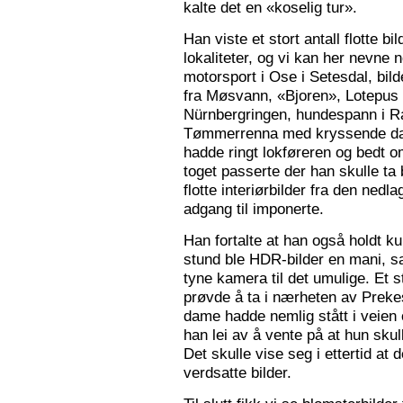
kalte det en «koselig tur».
Han viste et stort antall flotte bi
lokaliteter, og vi kan her nevne
motorsport i Ose i Setesdal, bilde
fra Møsvann, «Bjoren», Lotepus p
Nürnbergringen, hundespann i Ra
Tømmerrenna med kryssende damp
hadde ringt lokføreren og bedt 
toget passerte der han skulle ta 
flotte interiørbilder fra den nedl
adgang til imponerte.
Han fortalte at han også holdt ku
stund ble HDR-bilder en mani, sa
tyne kamera til det umulige. Et 
prøvde å ta i nærheten av Prekes
dame hadde nemlig stått i veien o
han lei av å vente på at hun skulle
Det skulle vise seg i ettertid at 
verdsatte bilder.