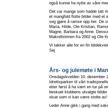
også kunne ha nytte av våre me
Det var mange som hadde tatt me
et mangfold flotte bilder med et
seg gjøre å ramse opp her. De so
Maria, Hilde, Ole Kristian, Ramo
Magne, Barbara og Anne. Dessut
Makrellstimen fra 2002 og Ole Kri
Vi takker alle for en fin bildekve
Sej
Års- og julemøte i Ma
Onsdagskvelden 10. desember 202
Idrettsparken til vårt tradisjonel
etter først å ha vært en tur på 
beskuet klubbens utvalgte bilder
skue som vi kan være stolte av!
Leder Anne gikk i gang med saksl