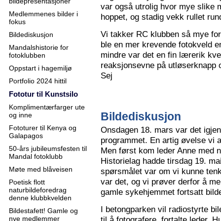
bildepresentasjoner
var også utrolig hvor mye slike m
Medlemmenes bilder i
hoppet, og stadig vekk rullet run
fokus
Vi takker RC klubben så mye for
Bildediskusjon
ble en mer krevende fotokveld e
Mandalshistorie for
mindre var det en fin lærerik kve
fotoklubben
reaksjonsevne på utløserknapp 
Oppstart i hagemiljø
Sej
Portfolio 2024 hittil
Fototur til Kunstsilo
Komplimentærfarger ute
Bildediskusjon
og inne
Fototurer til Kenya og
Onsdagen 18. mars var det igjen
Galapagos
programmet. En artig øvelse vi all
50-års jubileumsfesten til
Men først kom leder Anne med n
Mandal fotoklubb
Historielag hadde tirsdag 19. ma
Møte med blåveisen
spørsmålet var om vi kunne tenk
var det, og vi prøver derfor å me
Poetisk flott
naturbildeforedrag
gamle sykehjemmet fortsatt bild
denne klubbkvelden
I betongparken vil radiostyrte bil
Bildestafett! Gamle og
nye medlemmer
til å fotografere, fortalte leder.