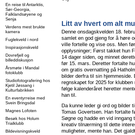
En reise til Antarktis,
Sør-Georgia,
Falklandsøyene og
Senja
Litt av hvert om alt mu
Verdens mest brukte
Denne onsdagskvelden 18. februa
kamera
samlet en god gjeng for å høre
Fuglekveld i nord
ville fortelle og vise oss. Men 
Inspirasjonskveld
opplysninger; Først takket hun F
Dovrefjell og
14 dager siden, og minnet derette
billeddiskusjon
før 15. mars. Deretter fortalte hu
Årsmøte i Mandal
om gratis overnatting på Hatholm
fotoklubb
bilder derfra til sin hjemmeside.
Studiofotografering hos
regnskapet for 2025 for klubben
Kjetil Jøssang i
følge kalenderåret heretter ment
Kulturfabrikken
han til.
En eventyrreise med
Svein Bringsdal
Da kunne leder gi ord og bilder t
Magnes Lofoten
Tomas Govertsen. Han fortalte fø
Søgne og hadde en vid inngang til
Besøk hos Holum
Trialklubb
kreativ tilnærming til dette inter
muligheter, mente han. Det gjaldt
Bildevisningskveld