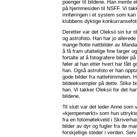
poenger til bildene. Han mente e
på hjemmesiden til NSFF. Vi tak
innføringen i et system som kan
klubbens dyktige konkurransefot
Deretter var det Oleksii sin tur ti
og astrofoto. Han har jo allered
mange flotte nattbilder av Mandal 
å få fram ufattelige fine farger og
fortalte at å fotografere bilder 
føler at han etter hvert har fått g
han. Også astrofoto er han opptat
gode bilder fra nattehimmelen. 
bildeeksempler på dette. Slike b
han. Vi takker Oleksii for det ha
bildene.
Til slutt var det leder Anne som v
«kjempemørkt» som hun uttrykte 
fra en fotomøtekveld i Skriverha
bilder av dyr og fugler fra de ma
forskjellige steder i verden. Sel