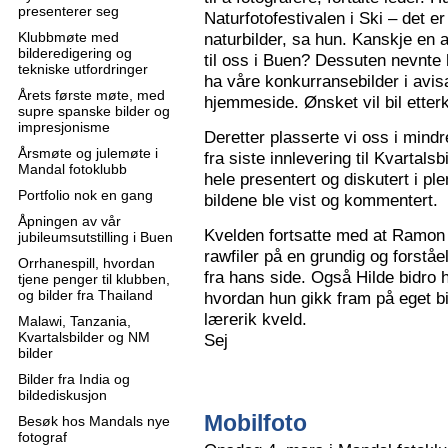
presenterer seg
Naturfotofestivalen i Ski – det e
Klubbmøte med
naturbilder, sa hun. Kanskje en 
bilderedigering og
til oss i Buen? Dessuten nevnte 
tekniske utfordringer
ha våre konkurransebilder i avisa
Årets første møte, med
hjemmeside. Ønsket vil bil ette
supre spanske bilder og
impresjonisme
Deretter plasserte vi oss i mindr
Årsmøte og julemøte i
fra siste innlevering til Kvartals
Mandal fotoklubb
hele presentert og diskutert i pl
Portfolio nok en gang
bildene ble vist og kommentert.
Åpningen av vår
Kvelden fortsatte med at Ramon 
jubileumsutstilling i Buen
rawfiler på en grundig og forståe
Orrhanespill, hvordan
fra hans side. Også Hilde bidro 
tjene penger til klubben,
og bilder fra Thailand
hvordan hun gikk fram på eget bi
lærerik kveld.
Malawi, Tanzania,
Kvartalsbilder og NM
Sej
bilder
Bilder fra India og
bildediskusjon
Mobilfoto
Besøk hos Mandals nye
fotograf