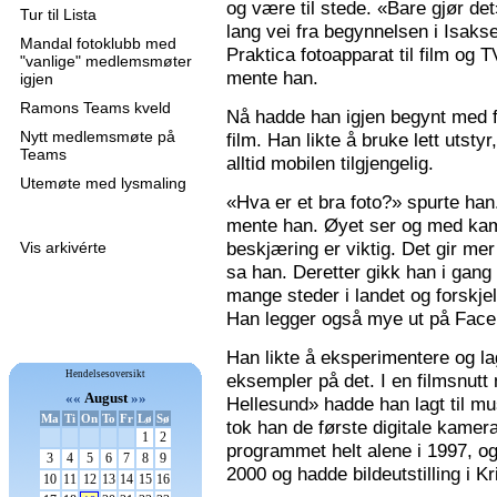
og være til stede. «Bare gjør de
Tur til Lista
lang vei fra begynnelsen i Isaks
Mandal fotoklubb med
Praktica fotoapparat til film og 
"vanlige" medlemsmøter
mente han.
igjen
Ramons Teams kveld
Nå hadde han igjen begynt med f
Nytt medlemsmøte på
film. Han likte å bruke lett utsty
Teams
alltid mobilen tilgjengelig.
Utemøte med lysmaling
«Hva er et bra foto?» spurte han
mente han. Øyet ser og med kame
beskjæring er viktig. Det gir mer 
Vis arkivérte
sa han. Deretter gikk han i gang
mange steder i landet og forskjel
Han legger også mye ut på Faceb
Han likte å eksperimentere og la
Hendelsesoversikt
eksempler på det. I en filmsnutt
««
August
»»
Hellesund» hadde han lagt til mu
Ma
Ti
On
To
Fr
Lø
Sø
tok han de første digitale kamer
1
2
programmet helt alene i 1997, 
3
4
5
6
7
8
9
2000 og hadde bildeutstilling i K
10
11
12
13
14
15
16