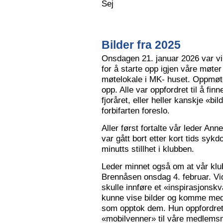
Sej
Bilder fra 2025
Onsdagen 21. januar 2026 var vi 
for å starte opp igjen våre møter
møtelokale i MK- huset. Oppmøte
opp. Alle var oppfordret til å finn
fjoråret, eller heller kanskje «bi
forbifarten foreslo.
Aller først fortalte vår leder A
var gått bort etter kort tids sy
minutts stillhet i klubben.
Leder minnet også om at vår klu
Brennåsen onsdag 4. februar. Vid
skulle innføre et «inspirasjons
kunne vise bilder og komme med 
som opptok dem. Hun oppfordret
«mobilvenner» til våre medlemsm