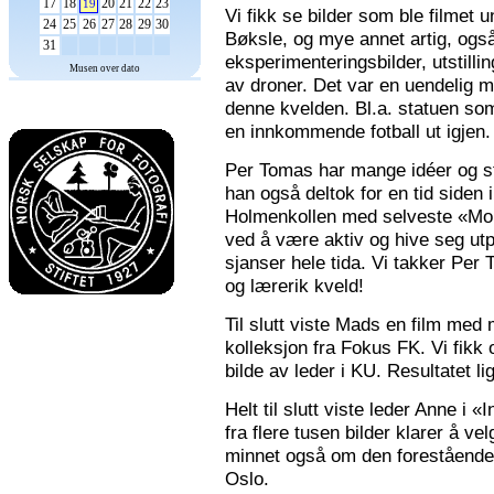
17
18
20
21
22
23
19
Vi fikk se bilder som ble filmet
24
25
26
27
28
29
30
Bøksle, og mye annet artig, også 
31
eksperimenteringsbilder, utstilli
Musen over dato
av droner. Det var en uendelig m
denne kvelden. Bl.a. statuen som 
en innkommende fotball ut igjen.
Per Tomas har mange idéer og stor
han også deltok for en tid siden 
Holmenkollen med selveste «Mona
ved å være aktiv og hive seg utp
sjanser hele tida. Vi takker Per
og lærerik kveld!
Til slutt viste Mads en film med m
kolleksjon fra Fokus FK. Vi fikk
bilde av leder i KU. Resultatet l
Helt til slutt viste leder Anne i
fra flere tusen bilder klarer å v
minnet også om den forestående n
Oslo.