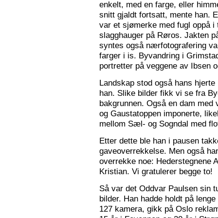
enkelt, med en farge, eller himme
snitt gjaldt fortsatt, mente han. 
var et sjømerke med fugl oppå i 
slagghauger på Røros. Jakten på 
syntes også nærfotografering var
farger i is. Byvandring i Grimst
portretter på veggene av Ibsen 
Landskap stod også hans hjerte n
han. Slike bilder fikk vi se fra 
bakgrunnen. Også en dam med va
og Gaustatoppen imponerte, like
mellom Sæl- og Sogndal med flot
Etter dette ble han i pausen tak
gaveoverrekkelse. Men også ha
overrekke noe: Hederstegnene A
Kristian. Vi gratulerer begge to!
Så var det Oddvar Paulsen sin tur
bilder. Han hadde holdt på leng
127 kamera, gikk på Oslo reklam