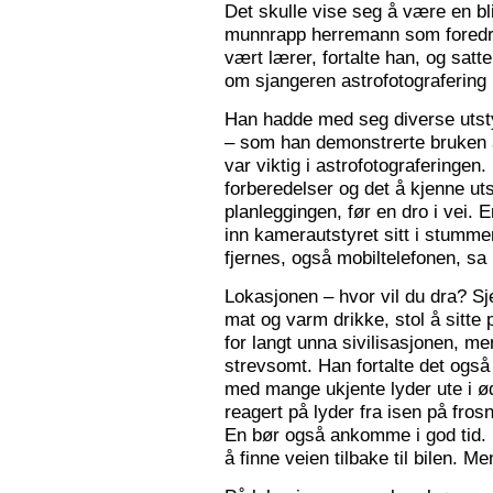
Det skulle vise seg å være en bl
munnrapp herremann som foredro
vært lærer, fortalte han, og satt
om sjangeren astrofotografering 
Han hadde med seg diverse utsty
– som han demonstrerte bruken a
var viktig i astrofotograferingen
forberedelser og det å kjenne utst
planleggingen, før en dro i vei. 
inn kamerautstyret sitt i stumm
fjernes, også mobiltelefonen, sa
Lokasjonen – hvor vil du dra? S
mat og varm drikke, stol å sitte 
for langt unna sivilisasjonen, me
strevsomt. Han fortalte det ogs
med mange ukjente lyder ute i 
reagert på lyder fra isen på fros
En bør også ankomme i god tid.
å finne veien tilbake til bilen. Men