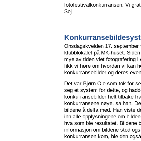
fotofestivalkonkurransen. Vi grat
Sej
Konkurransebildesyste
Onsdagskvelden 17. september va
klubblokalet på MK-huset. Siden 
mye av tiden viet fotografering i
fikk vi høre om hvordan vi kan h
konkurransebilder og deres even
Det var Bjørn Ole som tok for s
seg et system for dette, og hadd
konkurransebilder helt tilbake fr
konkurransene nøye, sa han. Det v
bildene å delta med. Han viste de
inn alle opplysningene om bilden
hva som ble resultatet. Bildene bl
informasjon om bildene stod også
konkurransen kom, ble den også l