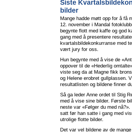
Siste Kvartalsbildeko
bilder
Mange hadde møtt opp for å få m
12. november i Mandal fotoklubbs
begynte flott med kaffe og god k
gang med å presentere resultaten
kvartalsbildekonkurranse med 
vært jury for oss.
Hun begynte med å vise de «Anta
oppover til de «Hederlig omtalte» 
viste seg da at Magne fikk bron
og Helene erobret gullplassen. V
resultatlisten og bildene finner 
Så ga leder Anne ordet til Stig 
med å vise sine bilder. Første b
neste var «Følger du med nå?».
satt før han satte i gang med vi
utrolige flotte bilder.
Det var vel bildene av de mange 