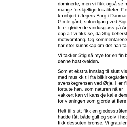
dominerte, men vi fikk også se m
mange forskjellige lokaliteter. F.
kronhjort i Jegers Borg i Danmark
Gimle gård, solnedgang ved Sigers
til et glødende vindusglass på A
opp alt vi fikk se, da Stig beher
motivomfang. Og kommentarene 
har stor kunnskap om det han tar
Vi takker Stig så mye for en fin 
denne høstkvelden.
Som et ekstra innslag til slutt vis
med musikk til fra bilkirkegården
svenskegrensen ved Ørje. Her fin
fortalte han, som naturen nå er i
vakkert kan vi kanskje kalle den
for visningen som gjorde at flere f
Helt til slutt fikk en gledesstrå
hadde fått både gull og sølv i hø
fikk dessuten bronse. Vi gratuler