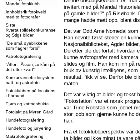
Denne onsdagskvelden 19. mai 
Mandal fotoklubb
invitert med på Mandal Historie
Innholdsrik fotokveld
på gamle bilder?" på Risøbank. D
med to fotografer
mange hadde møtt opp, blant diss
Siste
Kvartalsbildekonkurranse
Det var Odd Arne Nomedal som v
og Stigs bilder
Han nevnte først steder en kunne
"De små øyeblikkene
Nasjonalbiblioteket, Agder bilder
som flagrer forbi"
Deretter ble det fortalt hvordan 
Astrofotografering
kunne avfotografer med kamera e
slides og film. Han kom inn på r
"Åffer - Åssen, æ kåm på
det etter kvart"
bruk av kunstig intelligens, som ik
resultat, fikk vi se. Derfor ble b
Konkurransebildesystem,
natt- og astrofoto
måten.
Fotoklubben på locations
Det var viktig at bilder og tekst
i Farsund
"Fotostation" var et norsk prog
Tjøm og kattnesbukta
var Trine Robstad som jobbet me
Fotojakt på Myren Gård
stor jobb som gjerne kunne holde
Hundefotografering
han.
Hundefoto og juryering
Fra et fotoklubbperspektiv var de
Makrofotografering
ta bilder og ikke minst ta vare på