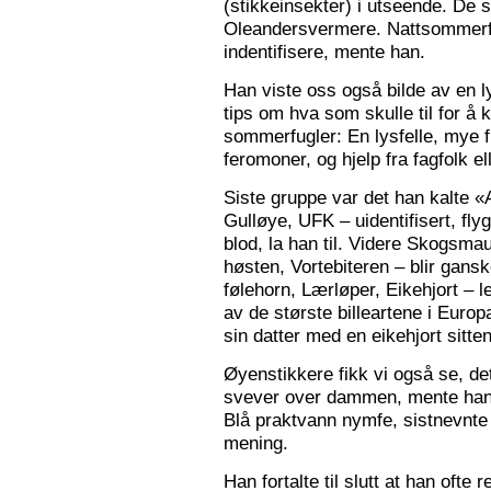
(stikkeinsekter) i utseende. De s
Oleandersvermere. Nattsommerfu
indentifisere, mente han.
Han viste oss også bilde av en l
tips om hva som skulle til for 
sommerfugler: En lysfelle, mye f
feromoner, og hjelp fra fagfolk el
Siste gruppe var det han kalte «
Gulløye, UFK – uidentifisert, fl
blod, la han til. Videre Skogsma
høsten, Vortebiteren – blir gansk
følehorn, Lærløper, Eikehjort – l
av de største billeartene i Euro
sin datter med en eikehjort sitt
Øyenstikkere fikk vi også se, de
svever over dammen, mente han.
Blå praktvann nymfe, sistnevnte 
mening.
Han fortalte til slutt at han ofte 