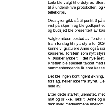
Laila ble valgt til ordstyrer, Stei
til å underskrive protokollen, o
tellekorps.
Ordstyrer gikk så til punkt 3 på
vist på skjerm og ble godkjent et
og budsjett ble presentert av kas
Valgkomitéen bestod av Torstein 
fram forslag til nytt styre for 2
kunne vi gratulere Anne også s
kasserer, Torstein som nytt sty
Vi ønsker lykke til i det nye åre
Kristian ble spesielt takket med 
sammenhengende år som kasser
Det ble ingen kontingent økning,
forslag, heller ikke fra styret. 
hele av.
Etter dette startet julemøtet, m
mat og drikke. Takk til Anne og 
gikk livlig medlemmene imellom, o