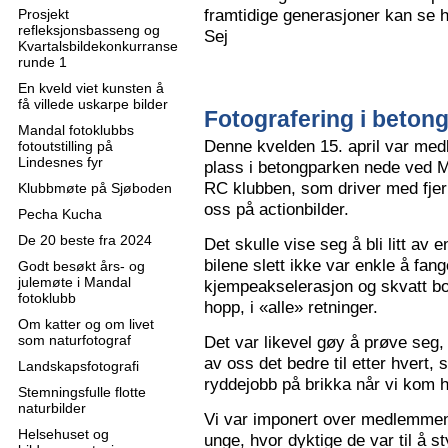
framtidige generasjoner kan se h
Prosjekt
refleksjonsbasseng og
Sej
Kvartalsbildekonkurranse
runde 1
En kveld viet kunsten å
få villede uskarpe bilder
Fotografering i beton
Mandal fotoklubbs
Denne kvelden 15. april var me
fotoutstilling på
Lindesnes fyr
plass i betongparken nede ved M
RC klubben, som driver med fjern
Klubbmøte på Sjøboden
oss på actionbilder.
Pecha Kucha
De 20 beste fra 2024
Det skulle vise seg å bli litt av 
bilene slett ikke var enkle å fa
Godt besøkt års- og
julemøte i Mandal
kjempeakselerasjon og skvatt bok
fotoklubb
hopp, i «alle» retninger.
Om katter og om livet
som naturfotograf
Det var likevel gøy å prøve seg, o
av oss det bedre til etter hvert,
Landskapsfotografi
ryddejobb på brikka når vi kom 
Stemningsfulle flotte
naturbilder
Vi var imponert over medlemme
Helsehuset og
unge, hvor dyktige de var til å s