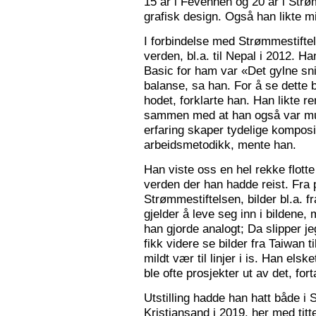
15 år i Fevennen og 20 år i Strø
grafisk design. Også han likte mi
I forbindelse med Strømmestiftel
verden, bl.a. til Nepal i 2012. 
Basic for ham var «Det gylne snitt
balanse, sa han. For å se dette b
hodet, forklarte han. Han likte re
sammen med at han også var mus
erfaring skaper tydelige kompos
arbeidsmetodikk, mente han.
Han viste oss en hel rekke flotte
verden der han hadde reist. Fra p
Strømmestiftelsen, bilder bl.a. f
gjelder å leve seg inn i bildene,
han gjorde analogt; Da slipper j
fikk videre se bilder fra Taiwan t
mildt vær til linjer i is. Han elsk
ble ofte prosjekter ut av det, fort
Utstilling hadde han hatt både i 
Kristiansand i 2019, her med tit