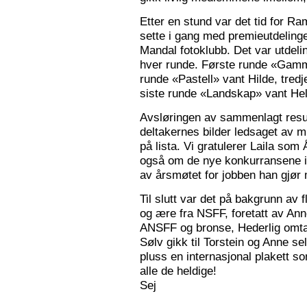
Etter en stund var det tid for Ra
sette i gang med premieutdelinge
Mandal fotoklubb. Det var utdeli
hver runde. Første runde «Gamm
runde «Pastell» vant Hilde, tred
siste runde «Landskap» vant Hele
Avsløringen av sammenlagt resul
deltakernes bilder ledsaget av m
på lista. Vi gratulerer Laila som
også om de nye konkurransene i
av årsmøtet for jobben han gjør
Til slutt var det på bakgrunn av fl
og ære fra NSFF, foretatt av Ann
ANSFF og bronse, Hederlig omtale
Sølv gikk til Torstein og Anne se
pluss en internasjonal plakett som
alle de heldige!
Sej