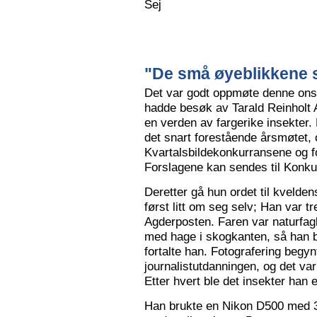
Sej
"De små øyeblikkene s
Det var godt oppmøte denne ons
hadde besøk av Tarald Reinholt 
en verden av fargerike insekter.
det snart forestående årsmøtet, o
Kvartalsbildekonkurransene og f
Forslagene kan sendes til Konku
Deretter gå hun ordet til kvelden
først litt om seg selv; Han var tr
Agderposten. Faren var naturfa
med hage i skogkanten, så han ble
fortalte han. Fotografering begy
journalistutdanningen, og det var
Etter hvert ble det insekter han e
Han brukte en Nikon D500 med 3