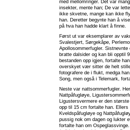
med mellomringer. Det var mange
insekter, mente han; De var lette 
ikke skvetne, mange kan ikke fly
han. Deretter begynte han å vis
på hva han hadde klart å finne.
Først ut var eksemplarer av vak
Svalestjert, Sørgekåpe, Perlem
Apollosommerfugler. Sistnevnte e
bratte dalsider og kan bli opptil
bestanden opp igjen, fortalte han. 
overskyet vær sitter de helt still
fotografere de i flukt, medga han
Song, men også i Telemark, forta
Neste var nattsommerfugler. Her 
Nattpåfugløye, Ligustersommer
Ligustersvermere er den største
opp til 15 cm fortalte han. Eller
Kveldspåfugløye og Nattpåfugløye
pussig nok om dagen og lukter ett
fortalte han om Ospeglassvinge.