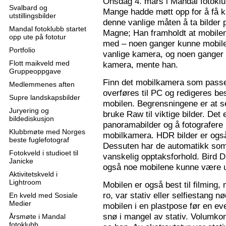
Onsdag 4. mars i Mandal fotoklu
Svalbard og
Mange hadde møtt opp for å få k
utstillingsbilder
denne vanlige måten å ta bilder p
Mandal fotoklubb startet
Magne; Han framholdt at mobilen
opp ute på fototur
med – noen ganger kunne mobilen
Portfolio
vanlige kamera, og noen ganger 
Flott maikveld med
kamera, mente han.
Gruppeoppgave
Finn det mobilkamera som passer
Medlemmenes aften
overføres til PC og redigeres bes
Supre landskapsbilder
mobilen. Begrensningene er at se
Juryering og
bruke Raw til viktige bilder. Det
bildediskusjon
panoramabilder og å fotografere
Klubbmøte med Norges
mobilkamera. HDR bilder er ogs
beste fuglefotograf
Dessuten har de automatikk som 
Fotokveld i studioet til
vanskelig opptaksforhold. Bird D
Janicke
også noe mobilene kunne være u
Aktivitetskveld i
Lightroom
Mobilen er også best til filming,
ro, var stativ eller selfiestang nø
En kveld med Sosiale
Medier
mobilen i en plastpose før en eve
snø i mangel av stativ. Volumkon
Årsmøte i Mandal
fotoklubb