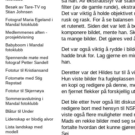
sa han. Av ekstrautstyr var stati
filter (av de gamle runde), ekstr
Besøk av Tare-TV og
Stian Johnsen
Det var viktig å holde objektive
rusk og rask. For å se balansen 
Fotograf Maria Egeland i
Mandal fotoklubb
et rutenett. Siden det var lett å
komponere bildet, mente han. S
Medlemmenes aften -
prosjektvisning
ta mange bilder. Det gjøres ved 
Babyboom i Mandal
Det var også viktig å rydde i bil
fotoklubb
hadde bruk for. Lag gjerne en mi
Spennende møte med
han.
fotograf Petter Sandell
Fototur til Kristiansand
Deretter var det Hildes tur til å 
Fotomøte med Stig
Hun viste bilder fra fugleplassen
Repstad
en kopi og redigere på denne, me
Fototur til Skjernøya
en fjernet flekker på forskjellig ut
Sommeravslutning i
Det ble etter hver også litt disk
Mandal fotoklubb
redigere bort med hensyn til N
Blåtur til Under
viste også flere muligheter med re
Lidenskap er blodig alvor
Mads en rekke bilder med seg sel
fortalte hvordan det kunne gjøre
Lista landskap med
modell
Sej