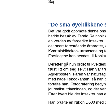
Sej
"De små øyeblikkene s
Det var godt oppmøte denne ons
hadde besøk av Tarald Reinholt 
en verden av fargerike insekter.
det snart forestående årsmøtet, o
Kvartalsbildekonkurransene og f
Forslagene kan sendes til Konku
Deretter gå hun ordet til kvelden
først litt om seg selv; Han var tr
Agderposten. Faren var naturfa
med hage i skogkanten, så han ble
fortalte han. Fotografering begy
journalistutdanningen, og det var
Etter hvert ble det insekter han e
Han brukte en Nikon D500 med 3