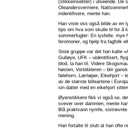
(stikkeinsekter) i utseende. De s
Oleandersvermere. Nattsommerfu
indentifisere, mente han.
Han viste oss også bilde av en l
tips om hva som skulle til for 
sommerfugler: En lysfelle, mye f
feromoner, og hjelp fra fagfolk el
Siste gruppe var det han kalte «
Gulløye, UFK – uidentifisert, fl
blod, la han til. Videre Skogsma
høsten, Vortebiteren – blir gansk
følehorn, Lærløper, Eikehjort – l
av de største billeartene i Euro
sin datter med en eikehjort sitt
Øyenstikkere fikk vi også se, de
svever over dammen, mente han.
Blå praktvann nymfe, sistnevnte 
mening.
Han fortalte til slutt at han ofte 