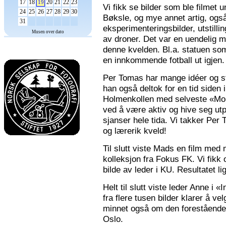
17
18
20
21
22
23
19
Vi fikk se bilder som ble filmet
24
25
26
27
28
29
30
Bøksle, og mye annet artig, også 
31
eksperimenteringsbilder, utstilli
Musen over dato
av droner. Det var en uendelig m
denne kvelden. Bl.a. statuen som 
en innkommende fotball ut igjen.
Per Tomas har mange idéer og stor
han også deltok for en tid siden 
Holmenkollen med selveste «Mona
ved å være aktiv og hive seg utp
sjanser hele tida. Vi takker Per
og lærerik kveld!
Til slutt viste Mads en film med m
kolleksjon fra Fokus FK. Vi fikk
bilde av leder i KU. Resultatet l
Helt til slutt viste leder Anne i
fra flere tusen bilder klarer å v
minnet også om den forestående n
Oslo.