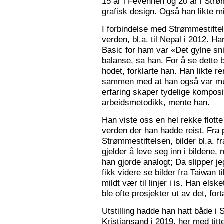
15 år i Fevennen og 20 år i Strø
grafisk design. Også han likte mi
I forbindelse med Strømmestiftel
verden, bl.a. til Nepal i 2012. 
Basic for ham var «Det gylne snitt
balanse, sa han. For å se dette b
hodet, forklarte han. Han likte re
sammen med at han også var mus
erfaring skaper tydelige kompos
arbeidsmetodikk, mente han.
Han viste oss en hel rekke flotte
verden der han hadde reist. Fra p
Strømmestiftelsen, bilder bl.a. f
gjelder å leve seg inn i bildene,
han gjorde analogt; Da slipper j
fikk videre se bilder fra Taiwan t
mildt vær til linjer i is. Han elsk
ble ofte prosjekter ut av det, fort
Utstilling hadde han hatt både i 
Kristiansand i 2019, her med tit