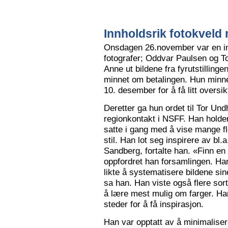
Innholdsrik fotokveld 
Onsdagen 26.november var en in
fotografer; Oddvar Paulsen og To
Anne ut bildene fra fyrutstillinge
minnet om betalingen. Hun minne
10. desember for å få litt oversik
Deretter ga hun ordet til Tor Un
regionkontakt i NSFF. Han holder t
satte i gang med å vise mange flot
stil. Han lot seg inspirere av bl
Sandberg, fortalte han. «Finn en
oppfordret han forsamlingen. Han
likte å systematisere bildene sin
sa han. Han viste også flere sort
å lære mest mulig om farger. Han l
steder for å få inspirasjon.
Han var opptatt av å minimalise