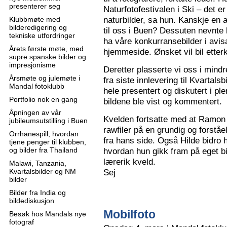
presenterer seg
Naturfotofestivalen i Ski – det e
naturbilder, sa hun. Kanskje en 
Klubbmøte med
bilderedigering og
til oss i Buen? Dessuten nevnte 
tekniske utfordringer
ha våre konkurransebilder i avisa
Årets første møte, med
hjemmeside. Ønsket vil bil ette
supre spanske bilder og
impresjonisme
Deretter plasserte vi oss i mindr
Årsmøte og julemøte i
fra siste innlevering til Kvartals
Mandal fotoklubb
hele presentert og diskutert i pl
Portfolio nok en gang
bildene ble vist og kommentert.
Åpningen av vår
Kvelden fortsatte med at Ramon 
jubileumsutstilling i Buen
rawfiler på en grundig og forståe
Orrhanespill, hvordan
fra hans side. Også Hilde bidro 
tjene penger til klubben,
og bilder fra Thailand
hvordan hun gikk fram på eget bi
lærerik kveld.
Malawi, Tanzania,
Kvartalsbilder og NM
Sej
bilder
Bilder fra India og
bildediskusjon
Mobilfoto
Besøk hos Mandals nye
fotograf