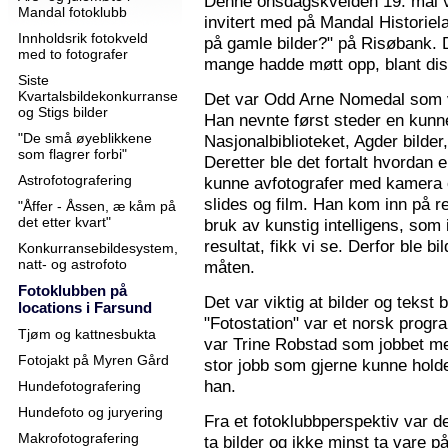
Denne onsdagskvelden 19. mai 
Mandal fotoklubb
invitert med på Mandal Historie
Innholdsrik fotokveld
på gamle bilder?" på Risøbank. D
med to fotografer
mange hadde møtt opp, blant diss
Siste
Kvartalsbildekonkurranse
Det var Odd Arne Nomedal som v
og Stigs bilder
Han nevnte først steder en kunne
"De små øyeblikkene
Nasjonalbiblioteket, Agder bilder
som flagrer forbi"
Deretter ble det fortalt hvordan 
Astrofotografering
kunne avfotografer med kamera e
slides og film. Han kom inn på r
"Åffer - Åssen, æ kåm på
det etter kvart"
bruk av kunstig intelligens, som ik
resultat, fikk vi se. Derfor ble b
Konkurransebildesystem,
natt- og astrofoto
måten.
Fotoklubben på
Det var viktig at bilder og tekst
locations i Farsund
"Fotostation" var et norsk prog
Tjøm og kattnesbukta
var Trine Robstad som jobbet me
Fotojakt på Myren Gård
stor jobb som gjerne kunne holde
han.
Hundefotografering
Hundefoto og juryering
Fra et fotoklubbperspektiv var de
Makrofotografering
ta bilder og ikke minst ta vare på