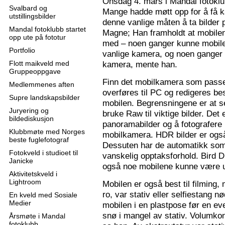
Onsdag 4. mars i Mandal fotoklu
Svalbard og
Mange hadde møtt opp for å få k
utstillingsbilder
denne vanlige måten å ta bilder p
Mandal fotoklubb startet
Magne; Han framholdt at mobilen
opp ute på fototur
med – noen ganger kunne mobilen
Portfolio
vanlige kamera, og noen ganger 
Flott maikveld med
kamera, mente han.
Gruppeoppgave
Finn det mobilkamera som passer
Medlemmenes aften
overføres til PC og redigeres bes
Supre landskapsbilder
mobilen. Begrensningene er at se
Juryering og
bruke Raw til viktige bilder. Det
bildediskusjon
panoramabilder og å fotografere
Klubbmøte med Norges
mobilkamera. HDR bilder er ogs
beste fuglefotograf
Dessuten har de automatikk som 
Fotokveld i studioet til
vanskelig opptaksforhold. Bird D
Janicke
også noe mobilene kunne være u
Aktivitetskveld i
Lightroom
Mobilen er også best til filming,
ro, var stativ eller selfiestang nø
En kveld med Sosiale
Medier
mobilen i en plastpose før en eve
snø i mangel av stativ. Volumkon
Årsmøte i Mandal
fotoklubb