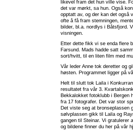
likevel fram det hun ville vise. 
det var mørkt, sa hun. Også konse
opptatt av, og der kan det også v
ofte å få fram stemningen, mente
bilder, bl.a. nordlys i Båtsfjord.
visningen.
Etter dette fikk vi se enda flere b
Farsund. Mads hadde satt sammen
sort/hvitt, til en liten film med mu
Vår leder Anne tok deretter og 
høsten. Programmet ligger på v
Helt til slutt tok Laila i Konkurr
resultatet fra vår 3. Kvartalsko
Bekkalokket fotoklubb i Bergen h
fra 17 fotografer. Det var stor sp
Det viste seg at bronseplassen gi
sølvplassen gikk til Laila og Ra
gangen til Steinar. Vi gratulerer 
og bildene finner du her på vår 