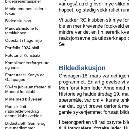
bildepresentasjoner
var også utrolig hvor mye slike m
Medlemmenes bilder i
hoppet, og stadig vekk rullet run
fokus
Vi takker RC klubben så mye for
Bildediskusjon
ble en mer krevende fotokveld e
Mandalshistorie for
mindre var det en fin lærerik kve
fotoklubben
reaksjonsevne på utløserknapp 
Oppstart i hagemiljø
Sej
Portfolio 2024 hittil
Fototur til Kunstsilo
Komplimentærfarger ute
Bildediskusjon
og inne
Fototurer til Kenya og
Onsdagen 18. mars var det igjen
Galapagos
programmet. En artig øvelse vi all
50-års jubileumsfesten til
Men først kom leder Anne med n
Mandal fotoklubb
Historielag hadde tirsdag 19. ma
Møte med blåveisen
spørsmålet var om vi kunne tenk
var det, og vi prøver derfor å me
Poetisk flott
naturbildeforedrag
gamle sykehjemmet fortsatt bild
denne klubbkvelden
I betongparken vil radiostyrte bil
Bildestafett! Gamle og
til å fotografere, fortalte leder.
nye medlemmer