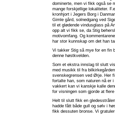
dominerte, men vi fikk også se m
mange forskjellige lokaliteter. F.
kronhjort i Jegers Borg i Danmark
Gimle gård, solnedgang ved Sigers
til et glødende vindusglass på A
opp alt vi fikk se, da Stig beher
motivomfang. Og kommentarene 
har stor kunnskap om det han tar
Vi takker Stig så mye for en fin 
denne høstkvelden.
Som et ekstra innslag til slutt vis
med musikk til fra bilkirkegården
svenskegrensen ved Ørje. Her fin
fortalte han, som naturen nå er i
vakkert kan vi kanskje kalle den
for visningen som gjorde at flere f
Helt til slutt fikk en gledesstrå
hadde fått både gull og sølv i hø
fikk dessuten bronse. Vi gratuler