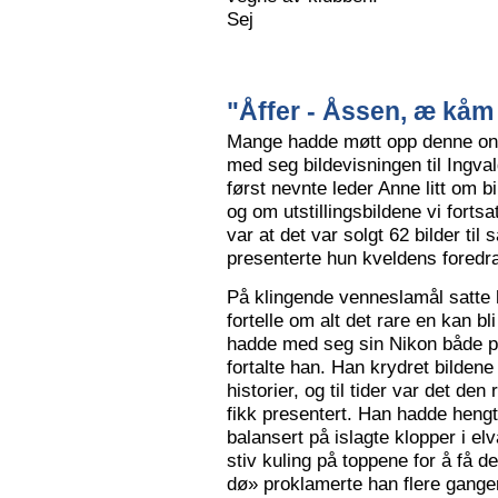
Sej
"Åffer - Åssen, æ kåm 
Mange hadde møtt opp denne ons
med seg bildevisningen til Ingva
først nevnte leder Anne litt om b
og om utstillingsbildene vi forts
var at det var solgt 62 bilder ti
presenterte hun kveldens foredr
På klingende venneslamål satte 
fortelle om alt det rare en kan bl
hadde med seg sin Nikon både på 
fortalte han. Han krydret bild
historier, og til tider var det de
fikk presentert. Han hadde hengt
balansert på islagte klopper i elv
stiv kuling på toppene for å få de
dø» proklamerte han flere gange