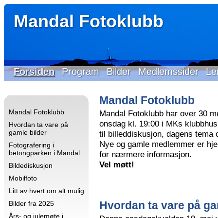
Mandal Fotoklubb
Forsiden
Program
Bilder
Medlemssider
Le
Mandal Fotoklubb
Mandal Fotoklubb
Mandal Fotoklubb har over 30 m
onsdag kl. 19:00 i MKs klubbhus 
Hvordan ta vare på
gamle bilder
til billeddiskusjon, dagens tema
Nye og gamle medlemmer er hjer
Fotografering i
betongparken i Mandal
for nærmere informasjon.
Vel møtt!
Bildediskusjon
Mobilfoto
Litt av hvert om alt mulig
Hvordan ta vare på ga
Bilder fra 2025
Års- og julemøte i