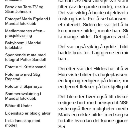
sa han. Av ekstrautstyr var stati
filter (av de gamle runde), ekstr
Besøk av Tare-TV og
Stian Johnsen
Det var viktig å holde objektive
rusk og rask. For å se balansen 
Fotograf Maria Egeland i
Mandal fotoklubb
et rutenett. Siden det var lett å
komponere bildet, mente han. S
Medlemmenes aften -
prosjektvisning
ta mange bilder. Det gjøres ved 
Babyboom i Mandal
Det var også viktig å rydde i bil
fotoklubb
hadde bruk for. Lag gjerne en mi
Spennende møte med
han.
fotograf Petter Sandell
Fototur til Kristiansand
Deretter var det Hildes tur til å 
Hun viste bilder fra fugleplassen
Fotomøte med Stig
Repstad
en kopi og redigere på denne, me
en fjernet flekker på forskjellig ut
Fototur til Skjernøya
Sommeravslutning i
Det ble etter hver også litt disk
Mandal fotoklubb
redigere bort med hensyn til N
Blåtur til Under
viste også flere muligheter med re
Lidenskap er blodig alvor
Mads en rekke bilder med seg sel
fortalte hvordan det kunne gjøre
Lista landskap med
modell
Sej