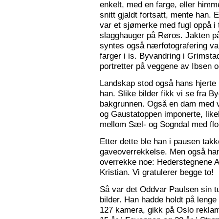
enkelt, med en farge, eller himme
snitt gjaldt fortsatt, mente han. 
var et sjømerke med fugl oppå i 
slagghauger på Røros. Jakten på 
syntes også nærfotografering var
farger i is. Byvandring i Grimst
portretter på veggene av Ibsen 
Landskap stod også hans hjerte n
han. Slike bilder fikk vi se fra 
bakgrunnen. Også en dam med va
og Gaustatoppen imponerte, like
mellom Sæl- og Sogndal med flot
Etter dette ble han i pausen tak
gaveoverrekkelse. Men også ha
overrekke noe: Hederstegnene A
Kristian. Vi gratulerer begge to!
Så var det Oddvar Paulsen sin tur
bilder. Han hadde holdt på leng
127 kamera, gikk på Oslo reklam