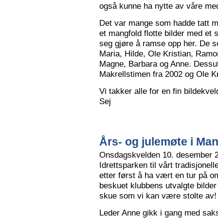
også kunne ha nytte av våre me
Det var mange som hadde tatt me
et mangfold flotte bilder med et
seg gjøre å ramse opp her. De so
Maria, Hilde, Ole Kristian, Ramo
Magne, Barbara og Anne. Dessut
Makrellstimen fra 2002 og Ole Kri
Vi takker alle for en fin bildekve
Sej
Års- og julemøte i Ma
Onsdagskvelden 10. desember 202
Idrettsparken til vårt tradisjonel
etter først å ha vært en tur på 
beskuet klubbens utvalgte bilder
skue som vi kan være stolte av!
Leder Anne gikk i gang med saksl