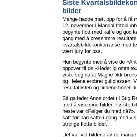
Siste Kvartalsbildeko
bilder
Mange hadde møtt opp for å få m
12. november i Mandal fotoklubbs
begynte flott med kaffe og god k
gang med å presentere resultaten
kvartalsbildekonkurranse med 
vært jury for oss.
Hun begynte med å vise de «Anta
oppover til de «Hederlig omtalte» 
viste seg da at Magne fikk bron
og Helene erobret gullplassen. V
resultatlisten og bildene finner 
Så ga leder Anne ordet til Stig 
med å vise sine bilder. Første b
neste var «Følger du med nå?».
satt før han satte i gang med vi
utrolige flotte bilder.
Det var vel bildene av de mange 