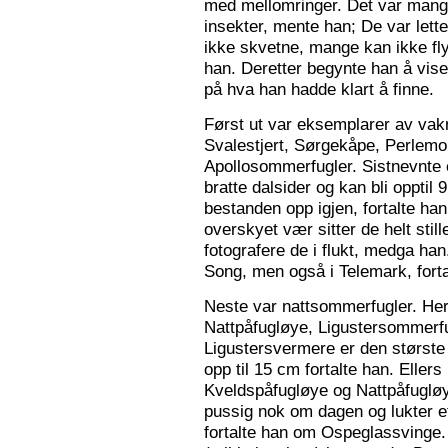
med mellomringer. Det var mange
insekter, mente han; De var lette 
ikke skvetne, mange kan ikke fly
han. Deretter begynte han å vis
på hva han hadde klart å finne.
Først ut var eksemplarer av vak
Svalestjert, Sørgekåpe, Perlem
Apollosommerfugler. Sistnevnte e
bratte dalsider og kan bli opptil
bestanden opp igjen, fortalte han. 
overskyet vær sitter de helt still
fotografere de i flukt, medga han
Song, men også i Telemark, forta
Neste var nattsommerfugler. Her 
Nattpåfugløye, Ligustersommer
Ligustersvermere er den største
opp til 15 cm fortalte han. Eller
Kveldspåfugløye og Nattpåfugløye
pussig nok om dagen og lukter ett
fortalte han om Ospeglassvinge.