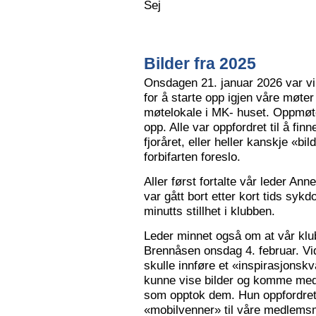
Sej
Bilder fra 2025
Onsdagen 21. januar 2026 var vi 
for å starte opp igjen våre møter
møtelokale i MK- huset. Oppmøte
opp. Alle var oppfordret til å finn
fjoråret, eller heller kanskje «bi
forbifarten foreslo.
Aller først fortalte vår leder A
var gått bort etter kort tids sy
minutts stillhet i klubben.
Leder minnet også om at vår klu
Brennåsen onsdag 4. februar. Vid
skulle innføre et «inspirasjons
kunne vise bilder og komme med 
som opptok dem. Hun oppfordret
«mobilvenner» til våre medlemsm