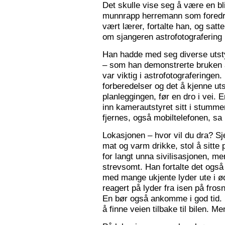
Det skulle vise seg å være en bl
munnrapp herremann som foredro
vært lærer, fortalte han, og satt
om sjangeren astrofotografering 
Han hadde med seg diverse utsty
– som han demonstrerte bruken a
var viktig i astrofotograferingen
forberedelser og det å kjenne utst
planleggingen, før en dro i vei. 
inn kamerautstyret sitt i stumm
fjernes, også mobiltelefonen, sa
Lokasjonen – hvor vil du dra? S
mat og varm drikke, stol å sitte 
for langt unna sivilisasjonen, me
strevsomt. Han fortalte det ogs
med mange ukjente lyder ute i 
reagert på lyder fra isen på fros
En bør også ankomme i god tid.
å finne veien tilbake til bilen. Men