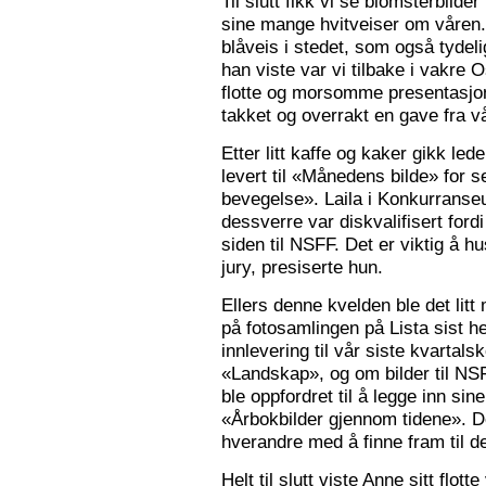
Til slutt fikk vi se blomsterbilde
sine mange hvitveiser om våren.
blåveis i stedet, som også tydelig
han viste var vi tilbake i vakre 
flotte og morsomme presentasjon
takket og overrakt en gave fra vå
Etter litt kaffe og kaker gikk le
levert til «Månedens bilde» for
bevegelse». Laila i Konkurranseut
dessverre var diskvalifisert ford
siden til NSFF. Det er viktig å h
jury, presiserte hun.
Ellers denne kvelden ble det litt
på fotosamlingen på Lista sist h
innlevering til vår siste kvarta
«Landskap», og om bilder til N
ble oppfordret til å legge inn sine
«Årbokbilder gjennom tidene». D
hverandre med å finne fram til d
Helt til slutt viste Anne sitt flott