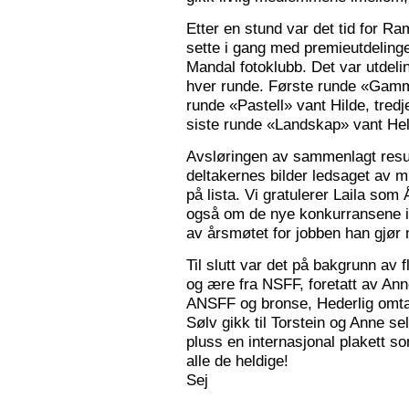
Etter en stund var det tid for Ra
sette i gang med premieutdelinge
Mandal fotoklubb. Det var utdeli
hver runde. Første runde «Gamm
runde «Pastell» vant Hilde, tred
siste runde «Landskap» vant Hele
Avsløringen av sammenlagt resul
deltakernes bilder ledsaget av m
på lista. Vi gratulerer Laila som
også om de nye konkurransene i
av årsmøtet for jobben han gjør
Til slutt var det på bakgrunn av fl
og ære fra NSFF, foretatt av Ann
ANSFF og bronse, Hederlig omtale
Sølv gikk til Torstein og Anne se
pluss en internasjonal plakett som
alle de heldige!
Sej