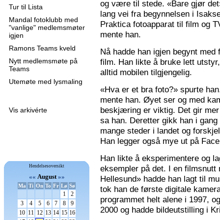
og være til stede. «Bare gjør de
Tur til Lista
lang vei fra begynnelsen i Isaks
Mandal fotoklubb med
Praktica fotoapparat til film og 
"vanlige" medlemsmøter
mente han.
igjen
Ramons Teams kveld
Nå hadde han igjen begynt med f
Nytt medlemsmøte på
film. Han likte å bruke lett utsty
Teams
alltid mobilen tilgjengelig.
Utemøte med lysmaling
«Hva er et bra foto?» spurte han
mente han. Øyet ser og med kame
beskjæring er viktig. Det gir mer 
Vis arkivérte
sa han. Deretter gikk han i gang
mange steder i landet og forskjel
Han legger også mye ut på Faceb
Han likte å eksperimentere og la
Hendelsesoversikt
eksempler på det. I en filmsnutt
««
August
»»
Hellesund» hadde han lagt til mu
Ma
Ti
On
To
Fr
Lø
Sø
tok han de første digitale kamer
1
2
programmet helt alene i 1997, 
3
4
5
6
7
8
9
2000 og hadde bildeutstilling i K
10
11
12
13
14
15
16