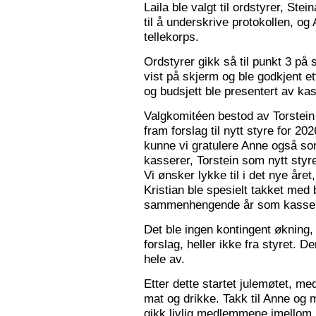
Laila ble valgt til ordstyrer, Stei
til å underskrive protokollen, o
tellekorps.
Ordstyrer gikk så til punkt 3 på
vist på skjerm og ble godkjent et
og budsjett ble presentert av kas
Valgkomitéen bestod av Torstein 
fram forslag til nytt styre for 2
kunne vi gratulere Anne også s
kasserer, Torstein som nytt sty
Vi ønsker lykke til i det nye åre
Kristian ble spesielt takket med 
sammenhengende år som kasser
Det ble ingen kontingent økning,
forslag, heller ikke fra styret. 
hele av.
Etter dette startet julemøtet, m
mat og drikke. Takk til Anne og 
gikk livlig medlemmene imellom, o