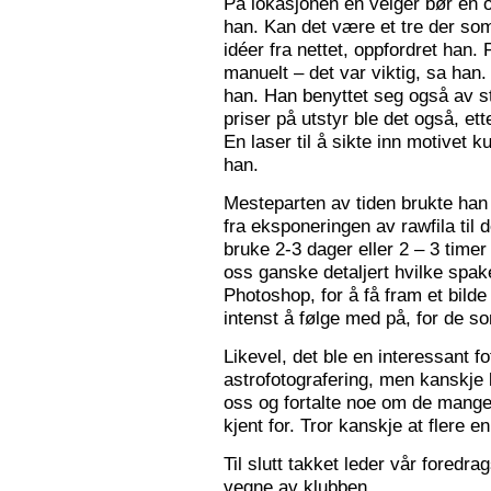
På lokasjonen en velger bør en 
han. Kan det være et tre der som
idéer fra nettet, oppfordret han.
manuelt – det var viktig, sa han.
han. Han benyttet seg også av st
priser på utstyr ble det også, e
En laser til å sikte inn motivet k
han.
Mesteparten av tiden brukte han 
fra eksponeringen av rawfila til 
bruke 2-3 dager eller 2 – 3 timer
oss ganske detaljert hvilke spak
Photoshop, for å få fram et bil
intenst å følge med på, for de so
Likevel, det ble en interessant 
astrofotografering, men kanskje l
oss og fortalte noe om de mange f
kjent for. Tror kanskje at flere e
Til slutt takket leder vår foredr
vegne av klubben.