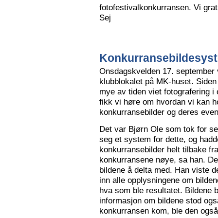
fotofestivalkonkurransen. Vi grat
Sej
Konkurransebildesyste
Onsdagskvelden 17. september va
klubblokalet på MK-huset. Siden 
mye av tiden viet fotografering i
fikk vi høre om hvordan vi kan h
konkurransebilder og deres even
Det var Bjørn Ole som tok for s
seg et system for dette, og hadd
konkurransebilder helt tilbake fr
konkurransene nøye, sa han. Det v
bildene å delta med. Han viste de
inn alle opplysningene om bilden
hva som ble resultatet. Bildene bl
informasjon om bildene stod også
konkurransen kom, ble den også l