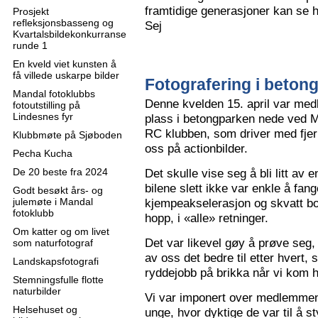
framtidige generasjoner kan se h
Prosjekt
refleksjonsbasseng og
Sej
Kvartalsbildekonkurranse
runde 1
En kveld viet kunsten å
få villede uskarpe bilder
Fotografering i beton
Mandal fotoklubbs
Denne kvelden 15. april var me
fotoutstilling på
Lindesnes fyr
plass i betongparken nede ved M
RC klubben, som driver med fjern
Klubbmøte på Sjøboden
oss på actionbilder.
Pecha Kucha
De 20 beste fra 2024
Det skulle vise seg å bli litt av 
bilene slett ikke var enkle å fa
Godt besøkt års- og
julemøte i Mandal
kjempeakselerasjon og skvatt bok
fotoklubb
hopp, i «alle» retninger.
Om katter og om livet
Det var likevel gøy å prøve seg, o
som naturfotograf
av oss det bedre til etter hvert,
Landskapsfotografi
ryddejobb på brikka når vi kom 
Stemningsfulle flotte
naturbilder
Vi var imponert over medlemme
Helsehuset og
unge, hvor dyktige de var til å s