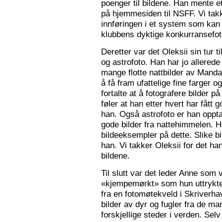
poenger til bildene. Han mente e
på hjemmesiden til NSFF. Vi tak
innføringen i et system som kan
klubbens dyktige konkurransefot
Deretter var det Oleksii sin tur ti
og astrofoto. Han har jo allered
mange flotte nattbilder av Mandal 
å få fram ufattelige fine farger og
fortalte at å fotografere bilder 
føler at han etter hvert har fått g
han. Også astrofoto er han opptat
gode bilder fra nattehimmelen. 
bildeeksempler på dette. Slike b
han. Vi takker Oleksii for det ha
bildene.
Til slutt var det leder Anne som v
«kjempemørkt» som hun uttrykte 
fra en fotomøtekveld i Skriverha
bilder av dyr og fugler fra de ma
forskjellige steder i verden. Sel