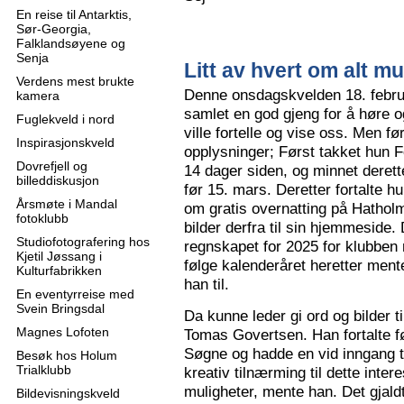
En reise til Antarktis,
Sør-Georgia,
Falklandsøyene og
Senja
Litt av hvert om alt mu
Verdens mest brukte
Denne onsdagskvelden 18. februa
kamera
samlet en god gjeng for å høre
Fuglekveld i nord
ville fortelle og vise oss. Men 
Inspirasjonskveld
opplysninger; Først takket hun F
Dovrefjell og
14 dager siden, og minnet derette
billeddiskusjon
før 15. mars. Deretter fortalte hu
Årsmøte i Mandal
om gratis overnatting på Hatholm
fotoklubb
bilder derfra til sin hjemmeside.
Studiofotografering hos
regnskapet for 2025 for klubben
Kjetil Jøssang i
følge kalenderåret heretter ment
Kulturfabrikken
han til.
En eventyrreise med
Svein Bringsdal
Da kunne leder gi ord og bilder t
Magnes Lofoten
Tomas Govertsen. Han fortalte fø
Søgne og hadde en vid inngang til
Besøk hos Holum
Trialklubb
kreativ tilnærming til dette inter
muligheter, mente han. Det gjaldt
Bildevisningskveld