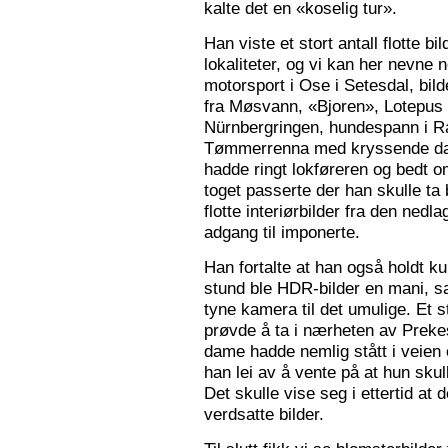
kalte det en «koselig tur».
Han viste et stort antall flotte bi
lokaliteter, og vi kan her nevne
motorsport i Ose i Setesdal, bilde
fra Møsvann, «Bjoren», Lotepus p
Nürnbergringen, hundespann i Ra
Tømmerrenna med kryssende damp
hadde ringt lokføreren og bedt 
toget passerte der han skulle ta 
flotte interiørbilder fra den nedl
adgang til imponerte.
Han fortalte at han også holdt ku
stund ble HDR-bilder en mani, sa
tyne kamera til det umulige. Et 
prøvde å ta i nærheten av Prekes
dame hadde nemlig stått i veien o
han lei av å vente på at hun skulle
Det skulle vise seg i ettertid at 
verdsatte bilder.