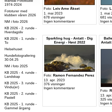
Mandal Fotoklubb
1974-2024
Foto:
Leiv Arne Åkset
Foto:
L
Fototurer med
1. mai 2023
1. mai
klubben våren 2026
678 visninger
681 vis
Ingen kommentarer
Ingen 
NM i foto 2026
KB 2026 - 2. runde -
Hverdagsliv
Sparkling hug - Antatt - Dig
Ball
KB 2026 - 1. runde -
Energi - Høst 2022
Antatt 
To
Helsehuset
Hundefotografering
30.04.25
NM i foto 2025
KB 2025 - 4. runde -
Foto:
Ramon Fernandez Perez
Landskap
13. apr. 2023
KB 2025 - 3. runde -
376 visninger
Vindu(er)
Ingen kommentarer
Foto:
R
KB 2025 - 2. runde -
13. apr
Pastell
325 vis
Ingen 
KB 2025 - 1. runde -
Gammel årgang