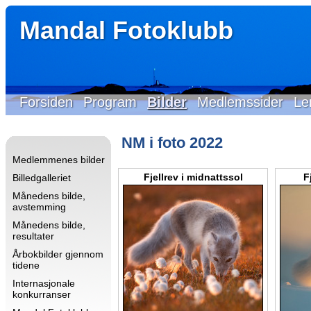
Mandal Fotoklubb
Forsiden
Program
Bilder
Medlemssider
Le
NM i foto 2022
Medlemmenes bilder
Fjellrev i midnattssol
F
Billedgalleriet
Månedens bilde,
avstemming
Månedens bilde,
resultater
Årbokbilder gjennom
tidene
Internasjonale
konkurranser