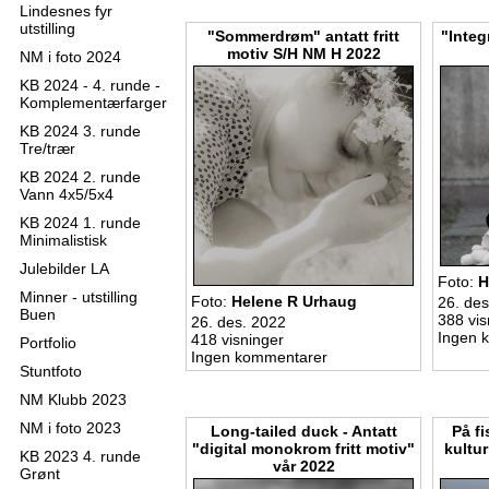
Lindesnes fyr
utstilling
"Sommerdrøm" antatt fritt
"Integ
motiv S/H NM H 2022
NM i foto 2024
KB 2024 - 4. runde -
Komplementærfarger
KB 2024 3. runde
Tre/trær
KB 2024 2. runde
Vann 4x5/5x4
KB 2024 1. runde
Minimalistisk
Julebilder LA
Foto:
H
Minner - utstilling
Foto:
Helene R Urhaug
26. des
Buen
388 vis
26. des. 2022
Ingen 
418 visninger
Portfolio
Ingen kommentarer
Stuntfoto
NM Klubb 2023
NM i foto 2023
Long-tailed duck - Antatt
På fi
"digital monokrom fritt motiv"
kultu
KB 2023 4. runde
vår 2022
Grønt