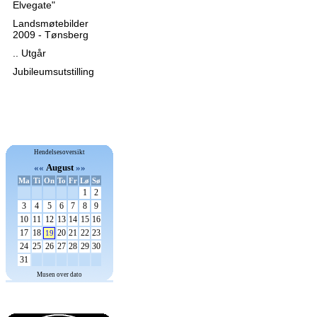
Elvegate"
Landsmøtebilder
2009 - Tønsberg
.. Utgår
Jubileumsutstilling
Hendelsesoversikt
««
August
»»
Ma
Ti
On
To
Fr
Lø
Sø
1
2
3
4
5
6
7
8
9
10
11
12
13
14
15
16
17
18
20
21
22
23
19
24
25
26
27
28
29
30
31
Musen over dato