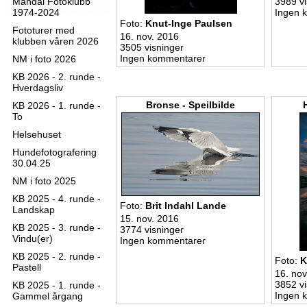
Mandal Fotoklubb
3989 vi
1974-2024
Ingen 
Foto:
Knut-Inge Paulsen
Fototurer med
16. nov. 2016
klubben våren 2026
3505 visninger
Ingen kommentarer
NM i foto 2026
KB 2026 - 2. runde -
Hverdagsliv
Bronse - Speilbilde
KB 2026 - 1. runde -
To
Helsehuset
Hundefotografering
30.04.25
NM i foto 2025
KB 2025 - 4. runde -
Foto:
Brit Indahl Lande
Landskap
15. nov. 2016
KB 2025 - 3. runde -
3774 visninger
Vindu(er)
Ingen kommentarer
KB 2025 - 2. runde -
Foto:
K
Pastell
16. nov
3852 vi
KB 2025 - 1. runde -
Ingen 
Gammel årgang