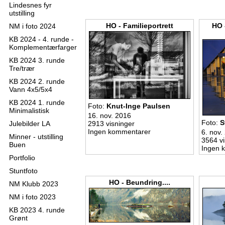
Lindesnes fyr
utstilling
HO - Familieportrett
HO 
NM i foto 2024
KB 2024 - 4. runde -
Komplementærfarger
KB 2024 3. runde
Tre/trær
KB 2024 2. runde
Vann 4x5/5x4
KB 2024 1. runde
Foto:
Knut-Inge Paulsen
Minimalistisk
16. nov. 2016
Foto:
S
Julebilder LA
2913 visninger
Ingen kommentarer
6. nov.
Minner - utstilling
3564 vi
Buen
Ingen 
Portfolio
Stuntfoto
HO - Beundring....
NM Klubb 2023
NM i foto 2023
KB 2023 4. runde
Grønt