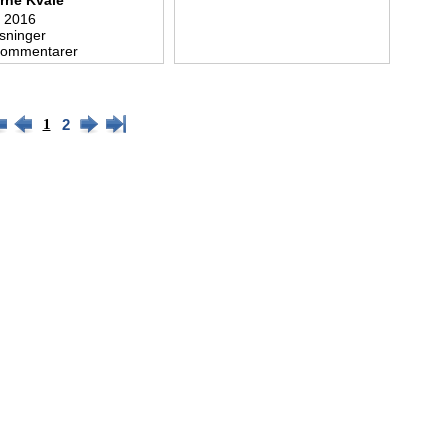
rne Kvåle
. 2016
sninger
kommentarer
1
2