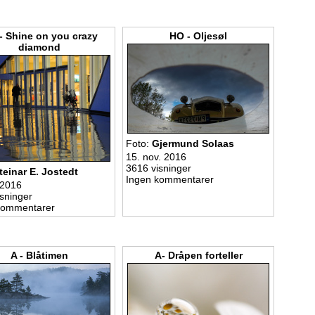
- Shine on you crazy
HO - Oljesøl
diamond
Foto:
Gjermund Solaas
15. nov. 2016
3616 visninger
teinar E. Jostedt
Ingen kommentarer
 2016
sninger
kommentarer
A - Blåtimen
A- Dråpen forteller