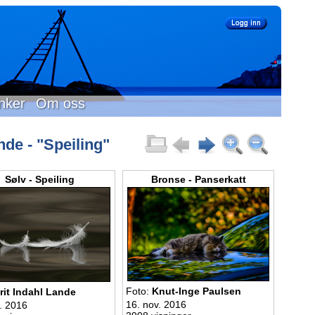
nker
Om oss
nde - "Speiling"
Sølv - Speiling
Bronse - Panserkatt
Foto:
Knut-Inge Paulsen
rit Indahl Lande
16. nov. 2016
. 2016