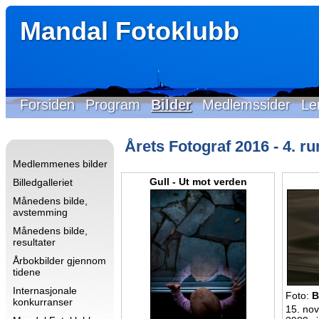
Mandal Fotoklubb
Forsiden
Program
Bilder
Medlemssider
Le
Årets Fotograf 2016 - 4. ru
Medlemmenes bilder
Gull - Ut mot verden
Billedgalleriet
Månedens bilde,
avstemming
Månedens bilde,
resultater
Årbokbilder gjennom
tidene
Internasjonale
Foto:
B
konkurranser
15. nov