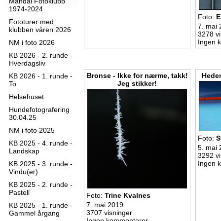
Mandal Fotoklubb
1974-2024
Foto:
E
Fototurer med
7. mai
klubben våren 2026
3278 vi
Ingen 
NM i foto 2026
KB 2026 - 2. runde -
Hverdagsliv
Bronse - Ikke for nærme, takk!
Heder
KB 2026 - 1. runde -
Jeg stikker!
To
Helsehuset
Hundefotografering
30.04.25
NM i foto 2025
Foto:
S
KB 2025 - 4. runde -
5. mai
Landskap
3292 vi
Ingen 
KB 2025 - 3. runde -
Vindu(er)
KB 2025 - 2. runde -
Pastell
Foto:
Trine Kvalnes
7. mai 2019
KB 2025 - 1. runde -
3707 visninger
Gammel årgang
Ingen kommentarer