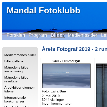
Mandal Fotoklubb
Forsiden
Program
Bilder
Medlemssider
Le
Årets Fotograf 2019 - 2 ru
Medlemmenes bilder
Gull - Himmelsyn
Billedgalleriet
Månedens bilde,
avstemming
Månedens bilde,
resultater
Årbokbilder gjennom
tidene
Foto:
Laila Buø
2. mai 2019
Internasjonale
3044 visninger
konkurranser
Ingen kommentarer