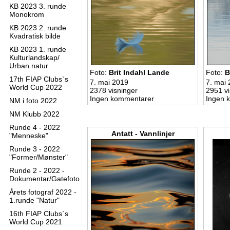
KB 2023 3. runde
Monokrom
KB 2023 2. runde
Kvadratisk bilde
KB 2023 1. runde
Kulturlandskap/
Urban natur
Foto:
Brit Indahl Lande
Foto:
B
17th FIAP Clubs`s
7. mai 2019
7. mai
World Cup 2022
2378 visninger
2951 vi
Ingen kommentarer
Ingen 
NM i foto 2022
NM Klubb 2022
Runde 4 - 2022
Antatt - Vannlinjer
"Menneske"
Runde 3 - 2022
"Former/Mønster"
Runde 2 - 2022 -
Dokumentar/Gatefoto
Årets fotograf 2022 -
1.runde "Natur"
16th FIAP Clubs`s
World Cup 2021