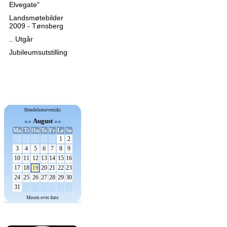
Elvegate"
Landsmøtebilder
2009 - Tønsberg
.. Utgår
Jubileumsutstilling
Hendelsesoversikt
««
August
»»
Ma
Ti
On
To
Fr
Lø
Sø
1
2
3
4
5
6
7
8
9
10
11
12
13
14
15
16
17
18
20
21
22
23
19
24
25
26
27
28
29
30
31
Musen over dato