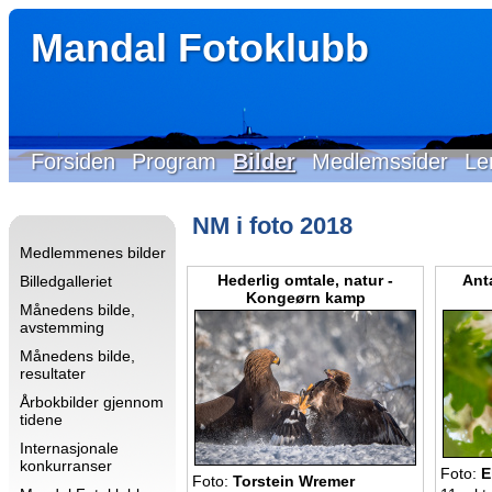
Mandal Fotoklubb
Forsiden
Program
Bilder
Medlemssider
Le
NM i foto 2018
Medlemmenes bilder
Hederlig omtale, natur -
Anta
Billedgalleriet
Kongeørn kamp
Månedens bilde,
avstemming
Månedens bilde,
resultater
Årbokbilder gjennom
tidene
Internasjonale
konkurranser
Foto:
E
Foto:
Torstein Wremer