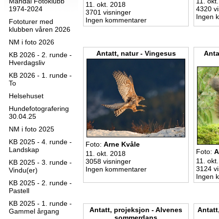
Mandal Fotoklubb
11. okt
11. okt. 2018
1974-2024
4320 vi
3701 visninger
Ingen 
Ingen kommentarer
Fototurer med
klubben våren 2026
NM i foto 2026
Antatt, natur - Vingesus
Anta
KB 2026 - 2. runde -
Hverdagsliv
KB 2026 - 1. runde -
To
Helsehuset
Hundefotografering
30.04.25
NM i foto 2025
KB 2025 - 4. runde -
Foto:
Arne Kvåle
Landskap
Foto:
A
11. okt. 2018
11. okt
3058 visninger
KB 2025 - 3. runde -
3124 vi
Ingen kommentarer
Vindu(er)
Ingen 
KB 2025 - 2. runde -
Pastell
KB 2025 - 1. runde -
Antatt, projeksjon - Alvenes
Antatt
Gammel årgang
sommerdans