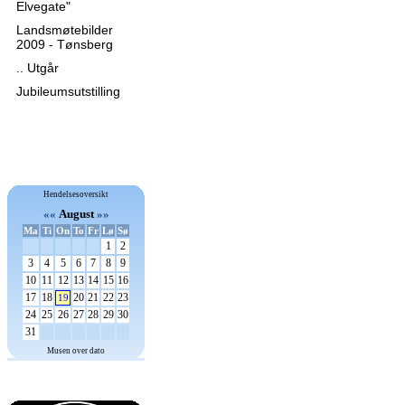
Elvegate"
Landsmøtebilder
2009 - Tønsberg
.. Utgår
Jubileumsutstilling
Hendelsesoversikt
««
August
»»
Ma
Ti
On
To
Fr
Lø
Sø
1
2
3
4
5
6
7
8
9
10
11
12
13
14
15
16
17
18
20
21
22
23
19
24
25
26
27
28
29
30
31
Musen over dato