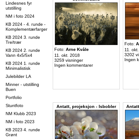
Lindesnes fyr
utstilling
NM i foto 2024
KB 2024 - 4. runde -
Komplementærfarger
KB 2024 3. runde
Tre/trær
Foto:
A
Foto:
Arne Kvåle
11. okt
KB 2024 2. runde
3202 vi
Vann 4x5/5x4
11. okt. 2018
Ingen 
3259 visninger
KB 2024 1. runde
Ingen kommentarer
Minimalistisk
Julebilder LA
Minner - utstilling
Buen
Portfolio
Stuntfoto
Antatt, projeksjon - Isbobler
Antatt
NM Klubb 2023
NM i foto 2023
KB 2023 4. runde
Grønt