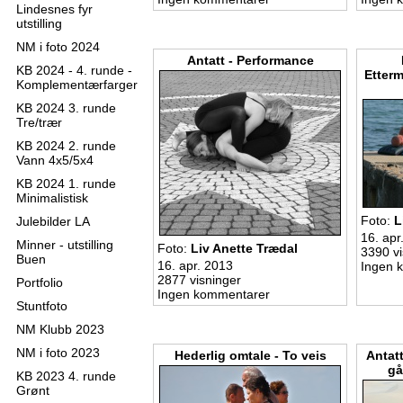
Lindesnes fyr
utstilling
NM i foto 2024
Antatt - Performance
KB 2024 - 4. runde -
Etterm
Komplementærfarger
KB 2024 3. runde
Tre/trær
KB 2024 2. runde
Vann 4x5/5x4
KB 2024 1. runde
Minimalistisk
Foto:
L
Julebilder LA
16. apr
Minner - utstilling
Foto:
Liv Anette Trædal
3390 vi
Buen
16. apr. 2013
Ingen 
2877 visninger
Portfolio
Ingen kommentarer
Stuntfoto
NM Klubb 2023
NM i foto 2023
Hederlig omtale - To veis
Antatt
gå
KB 2023 4. runde
Grønt