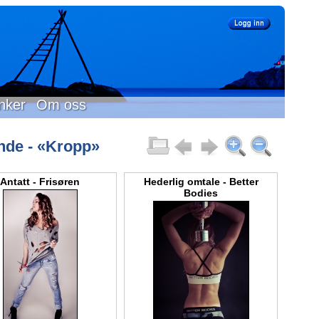
nker
Om oss
unde - «Kropp»
Antatt - Frisøren
Hederlig omtale - Better
Bodies