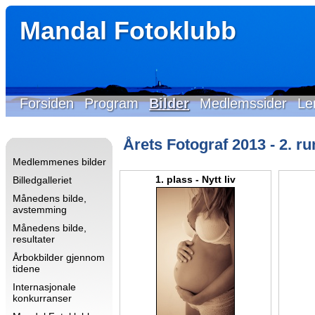
Mandal Fotoklubb
Forsiden
Program
Bilder
Medlemssider
Le
Årets Fotograf 2013 - 2. r
Medlemmenes bilder
1. plass - Nytt liv
Billedgalleriet
Månedens bilde,
avstemming
Månedens bilde,
resultater
Årbokbilder gjennom
tidene
Internasjonale
konkurranser