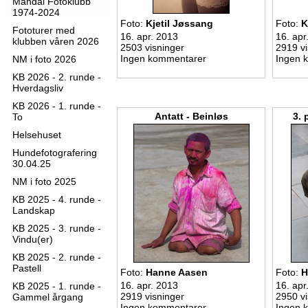
Mandal Fotoklubb
1974-2024
Foto:
Kjetil Jøssang
Foto:
K
Fototurer med
16. apr. 2013
16. apr
klubben våren 2026
2503 visninger
2919 vi
Ingen kommentarer
Ingen 
NM i foto 2026
KB 2026 - 2. runde -
Hverdagsliv
KB 2026 - 1. runde -
Antatt - Beinløs
3. 
To
Helsehuset
Hundefotografering
30.04.25
NM i foto 2025
KB 2025 - 4. runde -
Landskap
KB 2025 - 3. runde -
Vindu(er)
KB 2025 - 2. runde -
Pastell
Foto:
Hanne Aasen
Foto:
H
16. apr. 2013
16. apr
KB 2025 - 1. runde -
2919 visninger
2950 vi
Gammel årgang
Ingen kommentarer
Ingen 