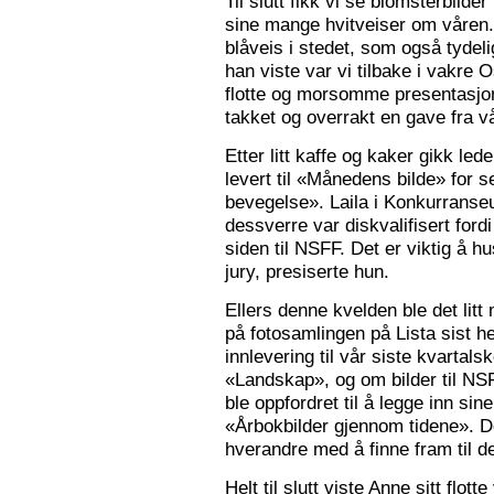
Til slutt fikk vi se blomsterbilde
sine mange hvitveiser om våren.
blåveis i stedet, som også tydelig
han viste var vi tilbake i vakre 
flotte og morsomme presentasjon
takket og overrakt en gave fra vå
Etter litt kaffe og kaker gikk le
levert til «Månedens bilde» for
bevegelse». Laila i Konkurranseut
dessverre var diskvalifisert ford
siden til NSFF. Det er viktig å h
jury, presiserte hun.
Ellers denne kvelden ble det litt
på fotosamlingen på Lista sist h
innlevering til vår siste kvarta
«Landskap», og om bilder til N
ble oppfordret til å legge inn sine
«Årbokbilder gjennom tidene». D
hverandre med å finne fram til d
Helt til slutt viste Anne sitt flott