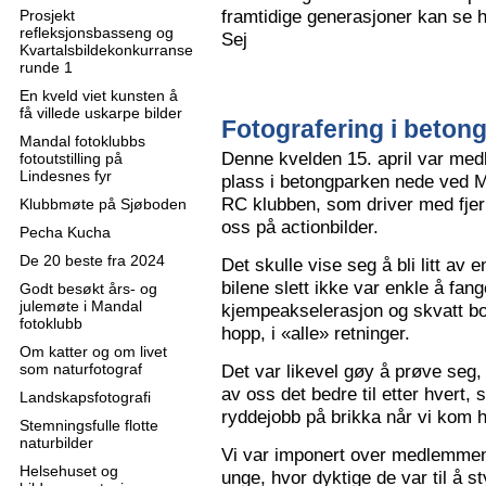
framtidige generasjoner kan se h
Prosjekt
refleksjonsbasseng og
Sej
Kvartalsbildekonkurranse
runde 1
En kveld viet kunsten å
få villede uskarpe bilder
Fotografering i beton
Mandal fotoklubbs
Denne kvelden 15. april var me
fotoutstilling på
Lindesnes fyr
plass i betongparken nede ved M
RC klubben, som driver med fjern
Klubbmøte på Sjøboden
oss på actionbilder.
Pecha Kucha
De 20 beste fra 2024
Det skulle vise seg å bli litt av 
bilene slett ikke var enkle å fa
Godt besøkt års- og
julemøte i Mandal
kjempeakselerasjon og skvatt bok
fotoklubb
hopp, i «alle» retninger.
Om katter og om livet
som naturfotograf
Det var likevel gøy å prøve seg, o
av oss det bedre til etter hvert,
Landskapsfotografi
ryddejobb på brikka når vi kom 
Stemningsfulle flotte
naturbilder
Vi var imponert over medlemme
Helsehuset og
unge, hvor dyktige de var til å s