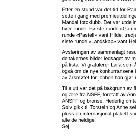
Etter en stund var det tid for Ra
sette i gang med premieutdelinge
Mandal fotoklubb. Det var utdeli
hver runde. Første runde «Gamm
runde «Pastell» vant Hilde, tred
siste runde «Landskap» vant Hele
Avsløringen av sammenlagt resul
deltakernes bilder ledsaget av m
på lista. Vi gratulerer Laila som
også om de nye konkurransene i
av årsmøtet for jobben han gjør
Til slutt var det på bakgrunn av fl
og ære fra NSFF, foretatt av Ann
ANSFF og bronse, Hederlig omtale
Sølv gikk til Torstein og Anne se
pluss en internasjonal plakett som
alle de heldige!
Sej