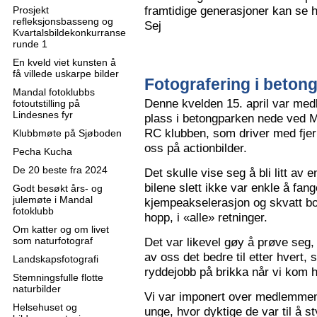
framtidige generasjoner kan se h
Prosjekt
refleksjonsbasseng og
Sej
Kvartalsbildekonkurranse
runde 1
En kveld viet kunsten å
få villede uskarpe bilder
Fotografering i beton
Mandal fotoklubbs
Denne kvelden 15. april var me
fotoutstilling på
Lindesnes fyr
plass i betongparken nede ved M
RC klubben, som driver med fjern
Klubbmøte på Sjøboden
oss på actionbilder.
Pecha Kucha
De 20 beste fra 2024
Det skulle vise seg å bli litt av 
bilene slett ikke var enkle å fa
Godt besøkt års- og
julemøte i Mandal
kjempeakselerasjon og skvatt bok
fotoklubb
hopp, i «alle» retninger.
Om katter og om livet
som naturfotograf
Det var likevel gøy å prøve seg, o
av oss det bedre til etter hvert,
Landskapsfotografi
ryddejobb på brikka når vi kom 
Stemningsfulle flotte
naturbilder
Vi var imponert over medlemme
Helsehuset og
unge, hvor dyktige de var til å s