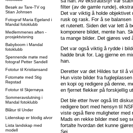
sa han. Av ekstrautstyr var stati
filter (av de gamle runde), ekstr
Besøk av Tare-TV og
Stian Johnsen
Det var viktig å holde objektive
rusk og rask. For å se balansen 
Fotograf Maria Egeland i
Mandal fotoklubb
et rutenett. Siden det var lett å
komponere bildet, mente han. S
Medlemmenes aften -
prosjektvisning
ta mange bilder. Det gjøres ved 
Babyboom i Mandal
Det var også viktig å rydde i bil
fotoklubb
hadde bruk for. Lag gjerne en mi
Spennende møte med
han.
fotograf Petter Sandell
Fototur til Kristiansand
Deretter var det Hildes tur til å 
Hun viste bilder fra fugleplassen
Fotomøte med Stig
Repstad
en kopi og redigere på denne, me
en fjernet flekker på forskjellig ut
Fototur til Skjernøya
Sommeravslutning i
Det ble etter hver også litt disk
Mandal fotoklubb
redigere bort med hensyn til N
Blåtur til Under
viste også flere muligheter med re
Lidenskap er blodig alvor
Mads en rekke bilder med seg sel
fortalte hvordan det kunne gjøre
Lista landskap med
modell
Sej