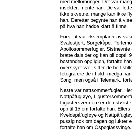
med mellomringer. Det var mange
insekter, mente han; De var lette 
ikke skvetne, mange kan ikke fly
han. Deretter begynte han å vis
på hva han hadde klart å finne.
Først ut var eksemplarer av vak
Svalestjert, Sørgekåpe, Perlem
Apollosommerfugler. Sistnevnte e
bratte dalsider og kan bli opptil
bestanden opp igjen, fortalte han. 
overskyet vær sitter de helt still
fotografere de i flukt, medga han
Song, men også i Telemark, forta
Neste var nattsommerfugler. Her 
Nattpåfugløye, Ligustersommer
Ligustersvermere er den største
opp til 15 cm fortalte han. Eller
Kveldspåfugløye og Nattpåfugløye
pussig nok om dagen og lukter ett
fortalte han om Ospeglassvinge.