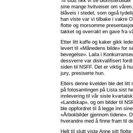
Til slutt fikk vi se blomsterbilde
sine mange hvitveiser om våren.
blåveis i stedet, som også tydelig
han viste var vi tilbake i vakre 
flotte og morsomme presentasjon
takket og overrakt en gave fra vå
Etter litt kaffe og kaker gikk le
levert til «Månedens bilde» for
bevegelse». Laila i Konkurranseut
dessverre var diskvalifisert ford
siden til NSFF. Det er viktig å h
jury, presiserte hun.
Ellers denne kvelden ble det litt
på fotosamlingen på Lista sist h
innlevering til vår siste kvarta
«Landskap», og om bilder til N
ble oppfordret til å legge inn sine
«Årbokbilder gjennom tidene». D
hverandre med å finne fram til d
Helt til slutt viste Anne sitt flott