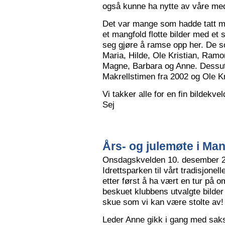
også kunne ha nytte av våre me
Det var mange som hadde tatt me
et mangfold flotte bilder med et
seg gjøre å ramse opp her. De so
Maria, Hilde, Ole Kristian, Ramo
Magne, Barbara og Anne. Dessut
Makrellstimen fra 2002 og Ole Kri
Vi takker alle for en fin bildekve
Sej
Års- og julemøte i Ma
Onsdagskvelden 10. desember 202
Idrettsparken til vårt tradisjonel
etter først å ha vært en tur på 
beskuet klubbens utvalgte bilder
skue som vi kan være stolte av!
Leder Anne gikk i gang med saksl