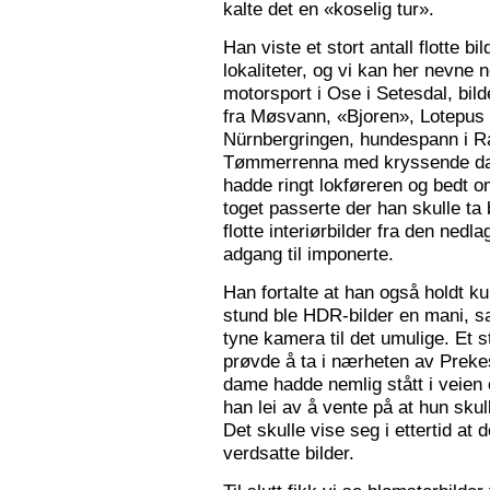
kalte det en «koselig tur».
Han viste et stort antall flotte bi
lokaliteter, og vi kan her nevne
motorsport i Ose i Setesdal, bilde
fra Møsvann, «Bjoren», Lotepus p
Nürnbergringen, hundespann i Ra
Tømmerrenna med kryssende damp
hadde ringt lokføreren og bedt 
toget passerte der han skulle ta 
flotte interiørbilder fra den nedl
adgang til imponerte.
Han fortalte at han også holdt ku
stund ble HDR-bilder en mani, sa
tyne kamera til det umulige. Et 
prøvde å ta i nærheten av Prekes
dame hadde nemlig stått i veien o
han lei av å vente på at hun skulle
Det skulle vise seg i ettertid at 
verdsatte bilder.