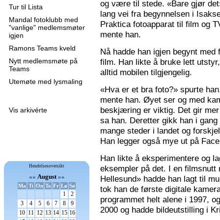
og være til stede. «Bare gjør de
Tur til Lista
lang vei fra begynnelsen i Isaks
Mandal fotoklubb med
Praktica fotoapparat til film og 
"vanlige" medlemsmøter
mente han.
igjen
Ramons Teams kveld
Nå hadde han igjen begynt med f
Nytt medlemsmøte på
film. Han likte å bruke lett utsty
Teams
alltid mobilen tilgjengelig.
Utemøte med lysmaling
«Hva er et bra foto?» spurte han
mente han. Øyet ser og med kame
beskjæring er viktig. Det gir mer 
Vis arkivérte
sa han. Deretter gikk han i gang
mange steder i landet og forskjel
Han legger også mye ut på Faceb
Han likte å eksperimentere og la
Hendelsesoversikt
eksempler på det. I en filmsnutt
««
August
»»
Hellesund» hadde han lagt til mu
Ma
Ti
On
To
Fr
Lø
Sø
tok han de første digitale kamer
1
2
programmet helt alene i 1997, 
3
4
5
6
7
8
9
2000 og hadde bildeutstilling i K
10
11
12
13
14
15
16