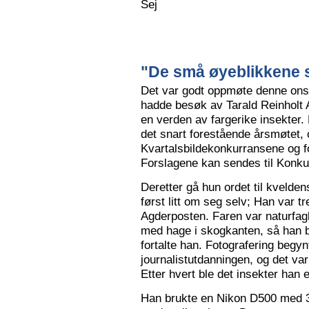
Sej
"De små øyeblikkene s
Det var godt oppmøte denne ons
hadde besøk av Tarald Reinholt 
en verden av fargerike insekter.
det snart forestående årsmøtet, o
Kvartalsbildekonkurransene og f
Forslagene kan sendes til Konku
Deretter gå hun ordet til kvelden
først litt om seg selv; Han var tr
Agderposten. Faren var naturfa
med hage i skogkanten, så han ble
fortalte han. Fotografering begy
journalistutdanningen, og det var
Etter hvert ble det insekter han e
Han brukte en Nikon D500 med 3