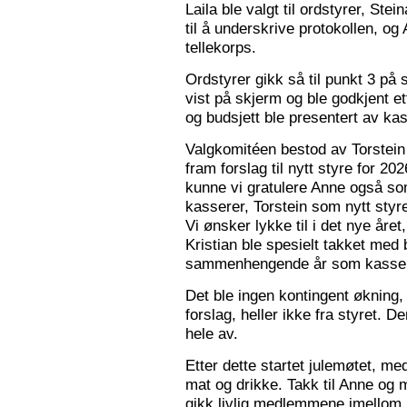
Laila ble valgt til ordstyrer, Stei
til å underskrive protokollen, o
tellekorps.
Ordstyrer gikk så til punkt 3 på
vist på skjerm og ble godkjent et
og budsjett ble presentert av kas
Valgkomitéen bestod av Torstein 
fram forslag til nytt styre for 2
kunne vi gratulere Anne også s
kasserer, Torstein som nytt sty
Vi ønsker lykke til i det nye åre
Kristian ble spesielt takket med 
sammenhengende år som kasser
Det ble ingen kontingent økning,
forslag, heller ikke fra styret. 
hele av.
Etter dette startet julemøtet, m
mat og drikke. Takk til Anne og 
gikk livlig medlemmene imellom, o