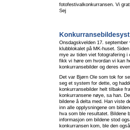
fotofestivalkonkurransen. Vi grat
Sej
Konkurransebildesyste
Onsdagskvelden 17. september va
klubblokalet på MK-huset. Siden 
mye av tiden viet fotografering i
fikk vi høre om hvordan vi kan h
konkurransebilder og deres even
Det var Bjørn Ole som tok for s
seg et system for dette, og hadd
konkurransebilder helt tilbake fr
konkurransene nøye, sa han. Det v
bildene å delta med. Han viste de
inn alle opplysningene om bilden
hva som ble resultatet. Bildene bl
informasjon om bildene stod også
konkurransen kom, ble den også l