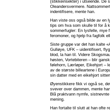
(stikkeinsekter) i utseende. De s
Oleandersvermere. Nattsommerfu
indentifisere, mente han.
Han viste oss også bilde av en l
tips om hva som skulle til for 
sommerfugler: En lysfelle, mye f
feromoner, og hjelp fra fagfolk el
Siste gruppe var det han kalte «
Gulløye, UFK – uidentifisert, fl
blod, la han til. Videre Skogsma
høsten, Vortebiteren – blir gansk
følehorn, Lærløper, Eikehjort – l
av de største billeartene i Euro
sin datter med en eikehjort sitt
Øyenstikkere fikk vi også se, de
svever over dammen, mente han.
Blå praktvann nymfe, sistnevnte 
mening.
Han fortalte til slutt at han ofte 