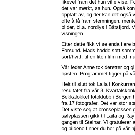
likevel fram det hun ville vise. 
det var mørkt, sa hun. Også konse
opptatt av, og der kan det også v
ofte å få fram stemningen, mente
bilder, bl.a. nordlys i Båtsfjord.
visningen.
Etter dette fikk vi se enda flere b
Farsund. Mads hadde satt sammen
sort/hvitt, til en liten film med mu
Vår leder Anne tok deretter og 
høsten. Programmet ligger på v
Helt til slutt tok Laila i Konkurr
resultatet fra vår 3. Kvartalsko
Bekkalokket fotoklubb i Bergen h
fra 17 fotografer. Det var stor sp
Det viste seg at bronseplassen gi
sølvplassen gikk til Laila og Ra
gangen til Steinar. Vi gratulerer 
og bildene finner du her på vår 