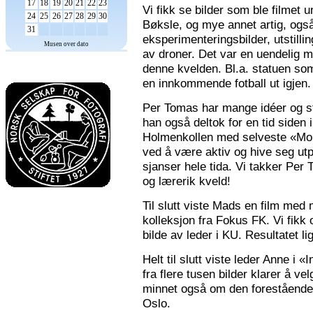
17
18
19
20
21
22
23
Vi fikk se bilder som ble filmet
24
25
26
27
28
29
30
Bøksle, og mye annet artig, også 
31
eksperimenteringsbilder, utstilli
Musen over dato
av droner. Det var en uendelig m
denne kvelden. Bl.a. statuen som 
en innkommende fotball ut igjen.
Per Tomas har mange idéer og stor
han også deltok for en tid siden 
Holmenkollen med selveste «Mona
ved å være aktiv og hive seg utp
sjanser hele tida. Vi takker Per
og lærerik kveld!
Til slutt viste Mads en film med m
kolleksjon fra Fokus FK. Vi fikk
bilde av leder i KU. Resultatet l
Helt til slutt viste leder Anne i
fra flere tusen bilder klarer å v
minnet også om den forestående n
Oslo.