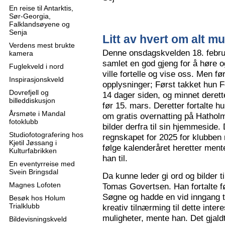
En reise til Antarktis,
Sør-Georgia,
Falklandsøyene og
Senja
Litt av hvert om alt mu
Verdens mest brukte
Denne onsdagskvelden 18. februa
kamera
samlet en god gjeng for å høre
Fuglekveld i nord
ville fortelle og vise oss. Men 
Inspirasjonskveld
opplysninger; Først takket hun F
Dovrefjell og
14 dager siden, og minnet derette
billeddiskusjon
før 15. mars. Deretter fortalte hu
Årsmøte i Mandal
om gratis overnatting på Hatholm
fotoklubb
bilder derfra til sin hjemmeside.
Studiofotografering hos
regnskapet for 2025 for klubben
Kjetil Jøssang i
følge kalenderåret heretter ment
Kulturfabrikken
han til.
En eventyrreise med
Svein Bringsdal
Da kunne leder gi ord og bilder t
Magnes Lofoten
Tomas Govertsen. Han fortalte fø
Søgne og hadde en vid inngang til
Besøk hos Holum
Trialklubb
kreativ tilnærming til dette inter
muligheter, mente han. Det gjaldt
Bildevisningskveld