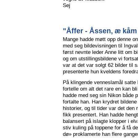
Sej
"Åffer - Åssen, æ kåm 
Mange hadde møtt opp denne ons
med seg bildevisningen til Ingva
først nevnte leder Anne litt om b
og om utstillingsbildene vi forts
var at det var solgt 62 bilder ti
presenterte hun kveldens foredr
På klingende venneslamål satte 
fortelle om alt det rare en kan bl
hadde med seg sin Nikon både på 
fortalte han. Han krydret bild
historier, og til tider var det de
fikk presentert. Han hadde hengt
balansert på islagte klopper i elv
stiv kuling på toppene for å få de
dø» proklamerte han flere gange