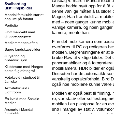
Onsdag 4. mars i Mandal fotoklu
Svalbard og
Mange hadde møtt opp for å få k
utstillingsbilder
denne vanlige måten å ta bilder p
Mandal fotoklubb startet
Magne; Han framholdt at mobilen
opp ute på fototur
med – noen ganger kunne mobilen
Portfolio
vanlige kamera, og noen ganger 
Flott maikveld med
kamera, mente han.
Gruppeoppgave
Finn det mobilkamera som passer
Medlemmenes aften
overføres til PC og redigeres bes
Supre landskapsbilder
mobilen. Begrensningene er at se
Juryering og
bruke Raw til viktige bilder. Det
bildediskusjon
panoramabilder og å fotografere
Klubbmøte med Norges
mobilkamera. HDR bilder er ogs
beste fuglefotograf
Dessuten har de automatikk som 
Fotokveld i studioet til
vanskelig opptaksforhold. Bird D
Janicke
også noe mobilene kunne være u
Aktivitetskveld i
Lightroom
Mobilen er også best til filming,
ro, var stativ eller selfiestang nø
En kveld med Sosiale
Medier
mobilen i en plastpose før en eve
snø i mangel av stativ. Volumkon
Årsmøte i Mandal
fotoklubb