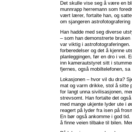
Det skulle vise seg å være en bl
munnrapp herremann som foredro
vært lærer, fortalte han, og satt
om sjangeren astrofotografering 
Han hadde med seg diverse utsty
– som han demonstrerte bruken a
var viktig i astrofotograferingen
forberedelser og det å kjenne utst
planleggingen, før en dro i vei. 
inn kamerautstyret sitt i stumm
fjernes, også mobiltelefonen, sa
Lokasjonen – hvor vil du dra? S
mat og varm drikke, stol å sitte 
for langt unna sivilisasjonen, me
strevsomt. Han fortalte det ogs
med mange ukjente lyder ute i 
reagert på lyder fra isen på fros
En bør også ankomme i god tid.
å finne veien tilbake til bilen. Men