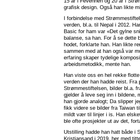
15 år i Fevennen og 20 år i Strø
grafisk design. Også han likte mi
I forbindelse med Strømmestiftel
verden, bl.a. til Nepal i 2012. 
Basic for ham var «Det gylne snitt
balanse, sa han. For å se dette b
hodet, forklarte han. Han likte re
sammen med at han også var mus
erfaring skaper tydelige kompos
arbeidsmetodikk, mente han.
Han viste oss en hel rekke flotte
verden der han hadde reist. Fra p
Strømmestiftelsen, bilder bl.a. f
gjelder å leve seg inn i bildene,
han gjorde analogt; Da slipper j
fikk videre se bilder fra Taiwan t
mildt vær til linjer i is. Han elsk
ble ofte prosjekter ut av det, fort
Utstilling hadde han hatt både i 
Kristiansand i 2019, her med tit