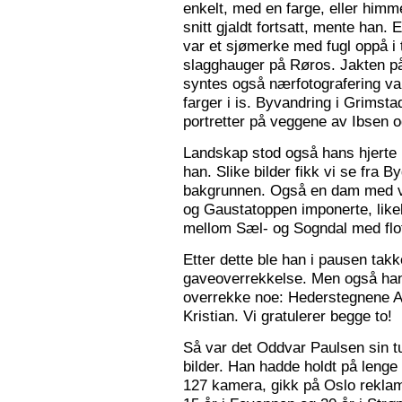
enkelt, med en farge, eller himme
snitt gjaldt fortsatt, mente han. 
var et sjømerke med fugl oppå i 
slagghauger på Røros. Jakten på 
syntes også nærfotografering var
farger i is. Byvandring i Grimst
portretter på veggene av Ibsen 
Landskap stod også hans hjerte n
han. Slike bilder fikk vi se fra 
bakgrunnen. Også en dam med va
og Gaustatoppen imponerte, like
mellom Sæl- og Sogndal med flot
Etter dette ble han i pausen tak
gaveoverrekkelse. Men også ha
overrekke noe: Hederstegnene A
Kristian. Vi gratulerer begge to!
Så var det Oddvar Paulsen sin tur
bilder. Han hadde holdt på leng
127 kamera, gikk på Oslo reklam