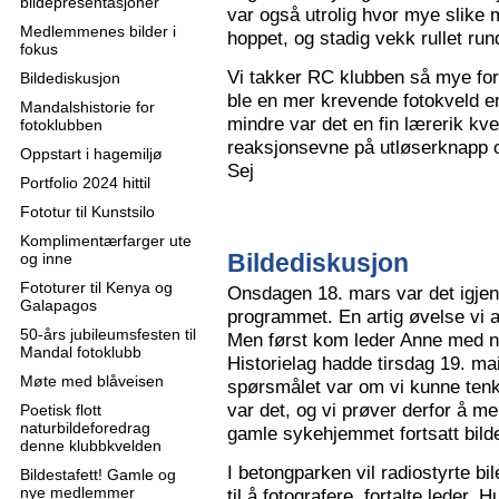
bildepresentasjoner
var også utrolig hvor mye slike m
Medlemmenes bilder i
hoppet, og stadig vekk rullet run
fokus
Vi takker RC klubben så mye for
Bildediskusjon
ble en mer krevende fotokveld e
Mandalshistorie for
mindre var det en fin lærerik kve
fotoklubben
reaksjonsevne på utløserknapp 
Oppstart i hagemiljø
Sej
Portfolio 2024 hittil
Fototur til Kunstsilo
Komplimentærfarger ute
Bildediskusjon
og inne
Fototurer til Kenya og
Onsdagen 18. mars var det igjen
Galapagos
programmet. En artig øvelse vi all
50-års jubileumsfesten til
Men først kom leder Anne med n
Mandal fotoklubb
Historielag hadde tirsdag 19. ma
Møte med blåveisen
spørsmålet var om vi kunne tenk
var det, og vi prøver derfor å me
Poetisk flott
naturbildeforedrag
gamle sykehjemmet fortsatt bild
denne klubbkvelden
I betongparken vil radiostyrte bil
Bildestafett! Gamle og
nye medlemmer
til å fotografere, fortalte leder.