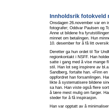
Innholdsrik fotokveld 
Onsdagen 26.november var en in
fotografer; Oddvar Paulsen og To
Anne ut bildene fra fyrutstillinge
minnet om betalingen. Hun minne
10. desember for å få litt oversik
Deretter ga hun ordet til Tor Un
regionkontakt i NSFF. Han holder t
satte i gang med å vise mange flot
stil. Han lot seg inspirere av bl
Sandberg, fortalte han. «Finn en
oppfordret han forsamlingen. Han
likte å systematisere bildene sin
sa han. Han viste også flere sort
å lære mest mulig om farger. Han l
steder for å få inspirasjon.
Han var opptatt av å minimalise