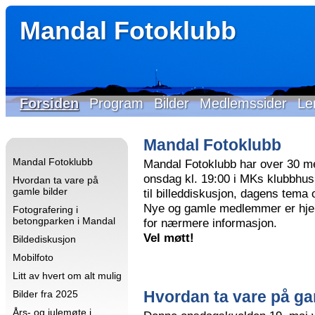
Mandal Fotoklubb
Forsiden
Program
Bilder
Medlemssider
Le
Mandal Fotoklubb
Mandal Fotoklubb
Mandal Fotoklubb har over 30 m
onsdag kl. 19:00 i MKs klubbhus 
Hvordan ta vare på
gamle bilder
til billeddiskusjon, dagens tema
Nye og gamle medlemmer er hjer
Fotografering i
betongparken i Mandal
for nærmere informasjon.
Vel møtt!
Bildediskusjon
Mobilfoto
Litt av hvert om alt mulig
Hvordan ta vare på ga
Bilder fra 2025
Års- og julemøte i