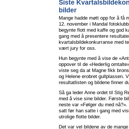
Siste Kvartalsbildeko
bilder
Mange hadde møtt opp for å få m
12. november i Mandal fotoklubbs
begynte flott med kaffe og god k
gang med å presentere resultaten
kvartalsbildekonkurranse med 
vært jury for oss.
Hun begynte med å vise de «Anta
oppover til de «Hederlig omtalte» 
viste seg da at Magne fikk bron
og Helene erobret gullplassen. V
resultatlisten og bildene finner 
Så ga leder Anne ordet til Stig 
med å vise sine bilder. Første b
neste var «Følger du med nå?».
satt før han satte i gang med vi
utrolige flotte bilder.
Det var vel bildene av de mange 