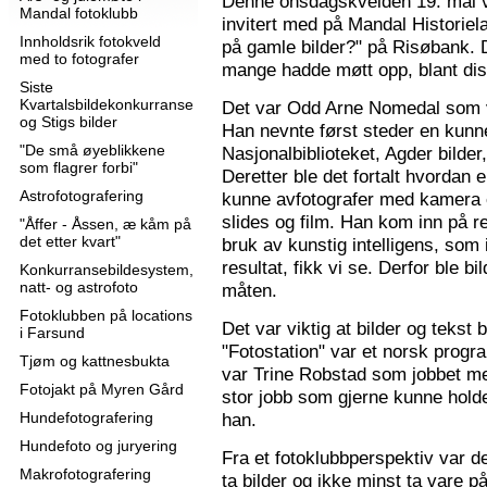
Denne onsdagskvelden 19. mai 
Mandal fotoklubb
invitert med på Mandal Historie
Innholdsrik fotokveld
på gamle bilder?" på Risøbank. D
med to fotografer
mange hadde møtt opp, blant diss
Siste
Kvartalsbildekonkurranse
Det var Odd Arne Nomedal som v
og Stigs bilder
Han nevnte først steder en kunne
"De små øyeblikkene
Nasjonalbiblioteket, Agder bilder
som flagrer forbi"
Deretter ble det fortalt hvordan 
Astrofotografering
kunne avfotografer med kamera e
slides og film. Han kom inn på r
"Åffer - Åssen, æ kåm på
det etter kvart"
bruk av kunstig intelligens, som ik
resultat, fikk vi se. Derfor ble b
Konkurransebildesystem,
natt- og astrofoto
måten.
Fotoklubben på locations
Det var viktig at bilder og tekst
i Farsund
"Fotostation" var et norsk prog
Tjøm og kattnesbukta
var Trine Robstad som jobbet me
Fotojakt på Myren Gård
stor jobb som gjerne kunne holde
Hundefotografering
han.
Hundefoto og juryering
Fra et fotoklubbperspektiv var de
Makrofotografering
ta bilder og ikke minst ta vare på