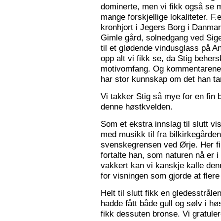
dominerte, men vi fikk også se m
mange forskjellige lokaliteter. F.
kronhjort i Jegers Borg i Danmark
Gimle gård, solnedgang ved Sigers
til et glødende vindusglass på A
opp alt vi fikk se, da Stig beher
motivomfang. Og kommentarene 
har stor kunnskap om det han tar
Vi takker Stig så mye for en fin 
denne høstkvelden.
Som et ekstra innslag til slutt vis
med musikk til fra bilkirkegården
svenskegrensen ved Ørje. Her fin
fortalte han, som naturen nå er i
vakkert kan vi kanskje kalle den
for visningen som gjorde at flere f
Helt til slutt fikk en gledesstrå
hadde fått både gull og sølv i hø
fikk dessuten bronse. Vi gratuler