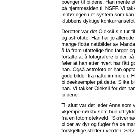
poenger til bildene. Han mente e
på hjemmesiden til NSFF. Vi tak
innføringen i et system som kan
klubbens dyktige konkurransefot
Deretter var det Oleksii sin tur ti
og astrofoto. Han har jo allered
mange flotte nattbilder av Mandal 
å få fram ufattelige fine farger og
fortalte at å fotografere bilder 
føler at han etter hvert har fått g
han. Også astrofoto er han opptat
gode bilder fra nattehimmelen. 
bildeeksempler på dette. Slike b
han. Vi takker Oleksii for det ha
bildene.
Til slutt var det leder Anne som v
«kjempemørkt» som hun uttrykte 
fra en fotomøtekveld i Skriverha
bilder av dyr og fugler fra de ma
forskjellige steder i verden. Sel