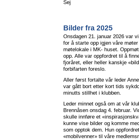
Sej
Bilder fra 2025
Onsdagen 21. januar 2026 var vi 
for å starte opp igjen våre møter
møtelokale i MK- huset. Oppmøte
opp. Alle var oppfordret til å finn
fjoråret, eller heller kanskje «bi
forbifarten foreslo.
Aller først fortalte vår leder A
var gått bort etter kort tids sy
minutts stillhet i klubben.
Leder minnet også om at vår klu
Brennåsen onsdag 4. februar. Vid
skulle innføre et «inspirasjons
kunne vise bilder og komme med 
som opptok dem. Hun oppfordret
«mobilvenner» til våre medlemsm