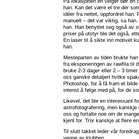
På lokasjonen en velger bør en 
han. Kan det være et tre der som
idéer fra nettet, oppfordret han.
manuelt – det var viktig, sa han.
han. Han benyttet seg også av st
priser på utstyr ble det også, e
En laser til å sikte inn motivet k
han.
Mesteparten av tiden brukte han 
fra eksponeringen av rawfila til 
bruke 2-3 dager eller 2 – 3 timer
oss ganske detaljert hvilke spak
Photoshop, for å få fram et bil
intenst å følge med på, for de so
Likevel, det ble en interessant 
astrofotografering, men kanskje l
oss og fortalte noe om de mange f
kjent for. Tror kanskje at flere e
Til slutt takket leder vår foredr
vegne av klubben.