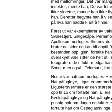
med mellomringer. Det var mange
insekter, mente han; De var lette 
ikke skvetne, mange kan ikke fly
han. Deretter begynte han å vis
på hva han hadde klart å finne.
Først ut var eksemplarer av vak
Svalestjert, Sørgekåpe, Perlem
Apollosommerfugler. Sistnevnte e
bratte dalsider og kan bli opptil
bestanden opp igjen, fortalte han. 
overskyet vær sitter de helt still
fotografere de i flukt, medga han
Song, men også i Telemark, forta
Neste var nattsommerfugler. Her 
Nattpåfugløye, Ligustersommer
Ligustersvermere er den største
opp til 15 cm fortalte han. Eller
Kveldspåfugløye og Nattpåfugløye
pussig nok om dagen og lukter ett
fortalte han om Ospeglassvinge.