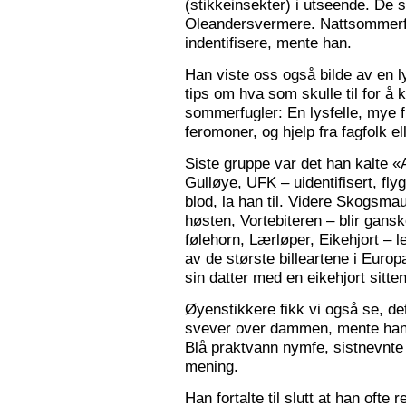
(stikkeinsekter) i utseende. De s
Oleandersvermere. Nattsommerfu
indentifisere, mente han.
Han viste oss også bilde av en l
tips om hva som skulle til for 
sommerfugler: En lysfelle, mye f
feromoner, og hjelp fra fagfolk el
Siste gruppe var det han kalte «
Gulløye, UFK – uidentifisert, fl
blod, la han til. Videre Skogsma
høsten, Vortebiteren – blir gansk
følehorn, Lærløper, Eikehjort – l
av de største billeartene i Euro
sin datter med en eikehjort sitt
Øyenstikkere fikk vi også se, de
svever over dammen, mente han.
Blå praktvann nymfe, sistnevnte 
mening.
Han fortalte til slutt at han ofte 