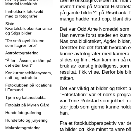
Denne onsdagskvelden 19. mai 
Mandal fotoklubb
invitert med på Mandal Historie
Innholdsrik fotokveld
på gamle bilder?" på Risøbank. D
med to fotografer
mange hadde møtt opp, blant diss
Siste
Kvartalsbildekonkurranse
Det var Odd Arne Nomedal som v
og Stigs bilder
Han nevnte først steder en kunne
"De små øyeblikkene
Nasjonalbiblioteket, Agder bilder
som flagrer forbi"
Deretter ble det fortalt hvordan 
Astrofotografering
kunne avfotografer med kamera e
slides og film. Han kom inn på r
"Åffer - Åssen, æ kåm på
det etter kvart"
bruk av kunstig intelligens, som ik
resultat, fikk vi se. Derfor ble b
Konkurransebildesystem,
natt- og astrofoto
måten.
Fotoklubben på locations
Det var viktig at bilder og tekst
i Farsund
"Fotostation" var et norsk prog
Tjøm og kattnesbukta
var Trine Robstad som jobbet me
Fotojakt på Myren Gård
stor jobb som gjerne kunne holde
han.
Hundefotografering
Hundefoto og juryering
Fra et fotoklubbperspektiv var de
Makrofotografering
ta bilder og ikke minst ta vare på