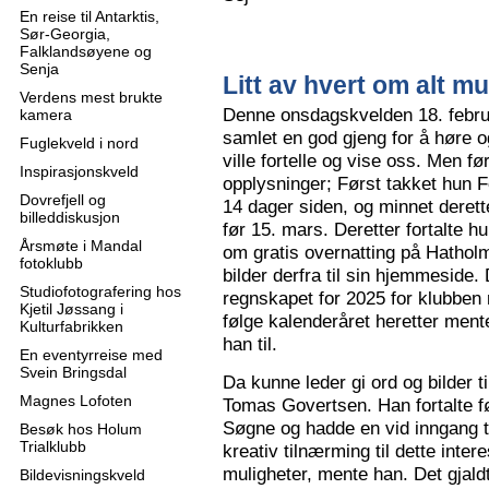
En reise til Antarktis,
Sør-Georgia,
Falklandsøyene og
Senja
Litt av hvert om alt mu
Verdens mest brukte
Denne onsdagskvelden 18. februa
kamera
samlet en god gjeng for å høre
Fuglekveld i nord
ville fortelle og vise oss. Men 
Inspirasjonskveld
opplysninger; Først takket hun F
Dovrefjell og
14 dager siden, og minnet derette
billeddiskusjon
før 15. mars. Deretter fortalte hu
Årsmøte i Mandal
om gratis overnatting på Hatholm
fotoklubb
bilder derfra til sin hjemmeside.
Studiofotografering hos
regnskapet for 2025 for klubben
Kjetil Jøssang i
følge kalenderåret heretter ment
Kulturfabrikken
han til.
En eventyrreise med
Svein Bringsdal
Da kunne leder gi ord og bilder t
Magnes Lofoten
Tomas Govertsen. Han fortalte fø
Søgne og hadde en vid inngang til
Besøk hos Holum
Trialklubb
kreativ tilnærming til dette inter
muligheter, mente han. Det gjaldt
Bildevisningskveld