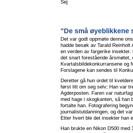
Sej
"De små øyeblikkene s
Det var godt oppmøte denne ons
hadde besøk av Tarald Reinholt 
en verden av fargerike insekter.
det snart forestående årsmøtet, o
Kvartalsbildekonkurransene og f
Forslagene kan sendes til Konku
Deretter gå hun ordet til kvelden
først litt om seg selv; Han var tr
Agderposten. Faren var naturfa
med hage i skogkanten, så han ble
fortalte han. Fotografering begy
journalistutdanningen, og det var
Etter hvert ble det insekter han e
Han brukte en Nikon D500 med 3