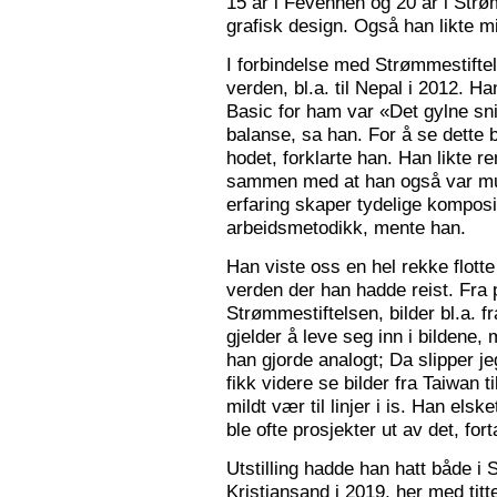
15 år i Fevennen og 20 år i Strø
grafisk design. Også han likte mi
I forbindelse med Strømmestiftel
verden, bl.a. til Nepal i 2012. 
Basic for ham var «Det gylne snitt
balanse, sa han. For å se dette b
hodet, forklarte han. Han likte re
sammen med at han også var mus
erfaring skaper tydelige kompos
arbeidsmetodikk, mente han.
Han viste oss en hel rekke flotte
verden der han hadde reist. Fra p
Strømmestiftelsen, bilder bl.a. f
gjelder å leve seg inn i bildene,
han gjorde analogt; Da slipper j
fikk videre se bilder fra Taiwan t
mildt vær til linjer i is. Han elsk
ble ofte prosjekter ut av det, fort
Utstilling hadde han hatt både i 
Kristiansand i 2019, her med tit