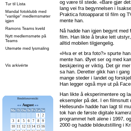
og være til stede. «Bare gjør de
Tur til Lista
lang vei fra begynnelsen i Isaks
Mandal fotoklubb med
Praktica fotoapparat til film og 
"vanlige" medlemsmøter
mente han.
igjen
Ramons Teams kveld
Nå hadde han igjen begynt med f
Nytt medlemsmøte på
film. Han likte å bruke lett utsty
Teams
alltid mobilen tilgjengelig.
Utemøte med lysmaling
«Hva er et bra foto?» spurte han
mente han. Øyet ser og med kame
beskjæring er viktig. Det gir mer 
Vis arkivérte
sa han. Deretter gikk han i gang
mange steder i landet og forskjel
Han legger også mye ut på Faceb
Han likte å eksperimentere og la
Hendelsesoversikt
eksempler på det. I en filmsnutt
««
August
»»
Hellesund» hadde han lagt til mu
Ma
Ti
On
To
Fr
Lø
Sø
tok han de første digitale kamer
1
2
programmet helt alene i 1997, 
3
4
5
6
7
8
9
2000 og hadde bildeutstilling i K
10
11
12
13
14
15
16