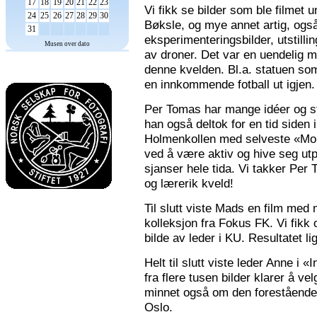
17
18
19
20
21
22
23
Vi fikk se bilder som ble filmet
24
25
26
27
28
29
30
Bøksle, og mye annet artig, også 
31
eksperimenteringsbilder, utstilli
Musen over dato
av droner. Det var en uendelig m
denne kvelden. Bl.a. statuen som 
en innkommende fotball ut igjen.
Per Tomas har mange idéer og stor
han også deltok for en tid siden 
Holmenkollen med selveste «Mona
ved å være aktiv og hive seg utp
sjanser hele tida. Vi takker Per
og lærerik kveld!
Til slutt viste Mads en film med m
kolleksjon fra Fokus FK. Vi fikk
bilde av leder i KU. Resultatet l
Helt til slutt viste leder Anne i
fra flere tusen bilder klarer å v
minnet også om den forestående n
Oslo.