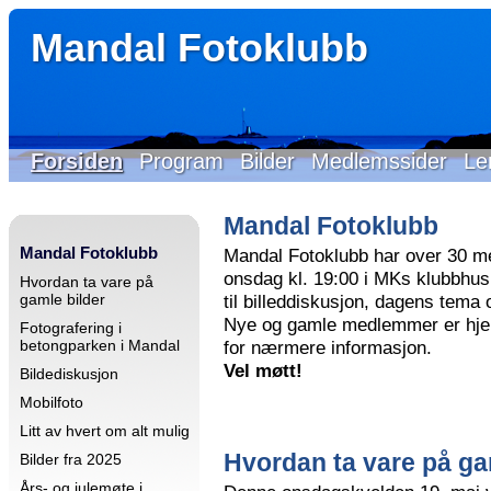
Mandal Fotoklubb
Forsiden
Program
Bilder
Medlemssider
Le
Mandal Fotoklubb
Mandal Fotoklubb
Mandal Fotoklubb har over 30 m
onsdag kl. 19:00 i MKs klubbhus 
Hvordan ta vare på
gamle bilder
til billeddiskusjon, dagens tema
Nye og gamle medlemmer er hjer
Fotografering i
betongparken i Mandal
for nærmere informasjon.
Vel møtt!
Bildediskusjon
Mobilfoto
Litt av hvert om alt mulig
Hvordan ta vare på ga
Bilder fra 2025
Års- og julemøte i