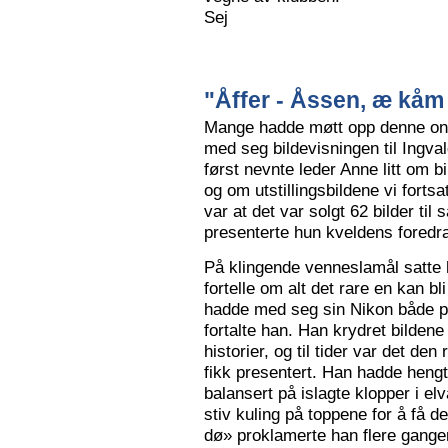
Sej
"Åffer - Åssen, æ kåm 
Mange hadde møtt opp denne ons
med seg bildevisningen til Ingva
først nevnte leder Anne litt om b
og om utstillingsbildene vi forts
var at det var solgt 62 bilder ti
presenterte hun kveldens foredr
På klingende venneslamål satte 
fortelle om alt det rare en kan bl
hadde med seg sin Nikon både på 
fortalte han. Han krydret bild
historier, og til tider var det de
fikk presentert. Han hadde hengt
balansert på islagte klopper i elv
stiv kuling på toppene for å få de
dø» proklamerte han flere gange