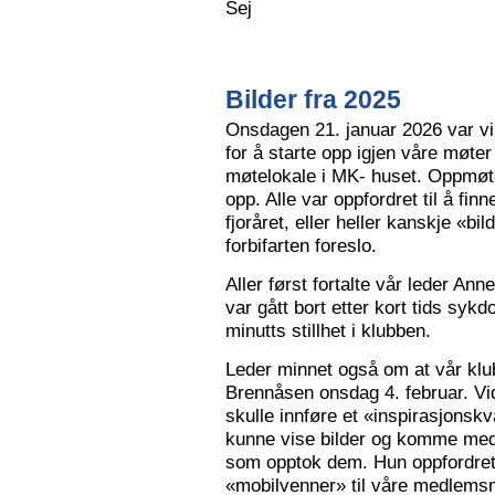
Sej
Bilder fra 2025
Onsdagen 21. januar 2026 var vi 
for å starte opp igjen våre møter
møtelokale i MK- huset. Oppmøte
opp. Alle var oppfordret til å finn
fjoråret, eller heller kanskje «bi
forbifarten foreslo.
Aller først fortalte vår leder A
var gått bort etter kort tids sy
minutts stillhet i klubben.
Leder minnet også om at vår klu
Brennåsen onsdag 4. februar. Vid
skulle innføre et «inspirasjons
kunne vise bilder og komme med 
som opptok dem. Hun oppfordret
«mobilvenner» til våre medlemsm