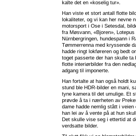
kalte det en «koselig tur».
Han viste et stort antall flotte bi
lokaliteter, og vi kan her nevne
motorsport i Ose i Setesdal, bilde
fra Møsvann, «Bjoren», Lotepus p
Nürnbergringen, hundespann i Ra
Tømmerrenna med kryssende damp
hadde ringt lokføreren og bedt 
toget passerte der han skulle ta 
flotte interiørbilder fra den nedl
adgang til imponerte.
Han fortalte at han også holdt ku
stund ble HDR-bilder en mani, sa
tyne kamera til det umulige. Et 
prøvde å ta i nærheten av Prekes
dame hadde nemlig stått i veien o
han lei av å vente på at hun skulle
Det skulle vise seg i ettertid at 
verdsatte bilder.