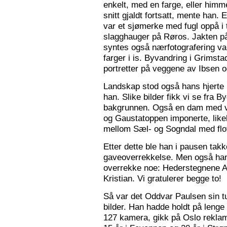
enkelt, med en farge, eller himme
snitt gjaldt fortsatt, mente han. 
var et sjømerke med fugl oppå i 
slagghauger på Røros. Jakten på 
syntes også nærfotografering var
farger i is. Byvandring i Grimst
portretter på veggene av Ibsen 
Landskap stod også hans hjerte n
han. Slike bilder fikk vi se fra 
bakgrunnen. Også en dam med va
og Gaustatoppen imponerte, like
mellom Sæl- og Sogndal med flot
Etter dette ble han i pausen tak
gaveoverrekkelse. Men også ha
overrekke noe: Hederstegnene A
Kristian. Vi gratulerer begge to!
Så var det Oddvar Paulsen sin tur
bilder. Han hadde holdt på leng
127 kamera, gikk på Oslo reklam