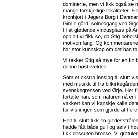
dominerte, men vi fikk også se m
mange forskjellige lokaliteter. F.
kronhjort i Jegers Borg i Danmark
Gimle gård, solnedgang ved Sigers
til et glødende vindusglass på A
opp alt vi fikk se, da Stig beher
motivomfang. Og kommentarene 
har stor kunnskap om det han tar
Vi takker Stig så mye for en fin 
denne høstkvelden.
Som et ekstra innslag til slutt vis
med musikk til fra bilkirkegården
svenskegrensen ved Ørje. Her fin
fortalte han, som naturen nå er i
vakkert kan vi kanskje kalle den
for visningen som gjorde at flere f
Helt til slutt fikk en gledesstrå
hadde fått både gull og sølv i hø
fikk dessuten bronse. Vi gratuler