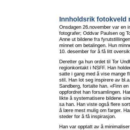
Innholdsrik fotokveld 
Onsdagen 26.november var en in
fotografer; Oddvar Paulsen og To
Anne ut bildene fra fyrutstillinge
minnet om betalingen. Hun minne
10. desember for å få litt oversik
Deretter ga hun ordet til Tor Un
regionkontakt i NSFF. Han holder t
satte i gang med å vise mange flot
stil. Han lot seg inspirere av bl
Sandberg, fortalte han. «Finn en
oppfordret han forsamlingen. Han
likte å systematisere bildene sin
sa han. Han viste også flere sort
å lære mest mulig om farger. Han l
steder for å få inspirasjon.
Han var opptatt av å minimalise