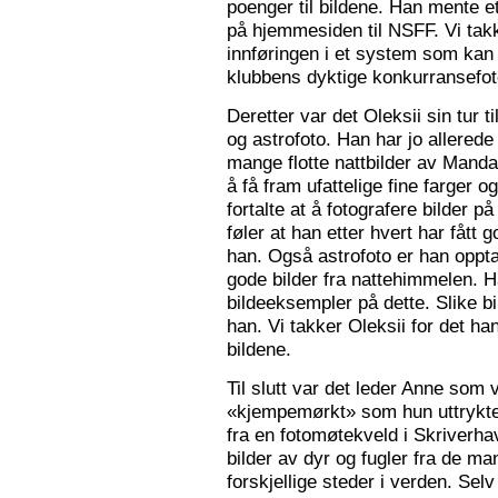
poenger til bildene. Han mente e
på hjemmesiden til NSFF. Vi tak
innføringen i et system som kan
klubbens dyktige konkurransefot
Deretter var det Oleksii sin tur ti
og astrofoto. Han har jo allered
mange flotte nattbilder av Mandal 
å få fram ufattelige fine farger og
fortalte at å fotografere bilder 
føler at han etter hvert har fått g
han. Også astrofoto er han opptat
gode bilder fra nattehimmelen. 
bildeeksempler på dette. Slike b
han. Vi takker Oleksii for det ha
bildene.
Til slutt var det leder Anne som v
«kjempemørkt» som hun uttrykte 
fra en fotomøtekveld i Skriverha
bilder av dyr og fugler fra de ma
forskjellige steder i verden. Sel