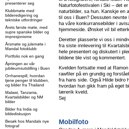
presenterer seg
Naturfotofestivalen i Ski – det e
Klubbmøte med
naturbilder, sa hun. Kanskje en 
bilderedigering og
til oss i Buen? Dessuten nevnte 
tekniske utfordringer
ha våre konkurransebilder i avisa
Årets første møte, med
hjemmeside. Ønsket vil bil ette
supre spanske bilder og
impresjonisme
Deretter plasserte vi oss i mindr
Årsmøte og julemøte i
fra siste innlevering til Kvartals
Mandal fotoklubb
hele presentert og diskutert i pl
Portfolio nok en gang
bildene ble vist og kommentert.
Åpningen av vår
Kvelden fortsatte med at Ramon 
jubileumsutstilling i Buen
rawfiler på en grundig og forståe
Orrhanespill, hvordan
fra hans side. Også Hilde bidro 
tjene penger til klubben,
og bilder fra Thailand
hvordan hun gikk fram på eget bi
lærerik kveld.
Malawi, Tanzania,
Kvartalsbilder og NM
Sej
bilder
Bilder fra India og
bildediskusjon
Mobilfoto
Besøk hos Mandals nye
fotograf