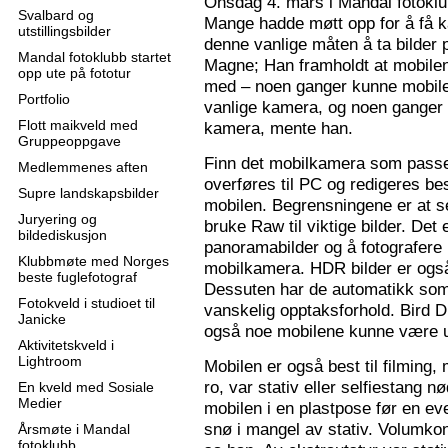
Onsdag 4. mars i Mandal fotoklu
Svalbard og
Mange hadde møtt opp for å få k
utstillingsbilder
denne vanlige måten å ta bilder p
Mandal fotoklubb startet
Magne; Han framholdt at mobilen
opp ute på fototur
med – noen ganger kunne mobilen
Portfolio
vanlige kamera, og noen ganger 
Flott maikveld med
kamera, mente han.
Gruppeoppgave
Finn det mobilkamera som passer
Medlemmenes aften
overføres til PC og redigeres bes
Supre landskapsbilder
mobilen. Begrensningene er at se
Juryering og
bruke Raw til viktige bilder. Det
bildediskusjon
panoramabilder og å fotografere
Klubbmøte med Norges
mobilkamera. HDR bilder er ogs
beste fuglefotograf
Dessuten har de automatikk som 
Fotokveld i studioet til
vanskelig opptaksforhold. Bird D
Janicke
også noe mobilene kunne være u
Aktivitetskveld i
Lightroom
Mobilen er også best til filming,
ro, var stativ eller selfiestang nø
En kveld med Sosiale
Medier
mobilen i en plastpose før en eve
snø i mangel av stativ. Volumkon
Årsmøte i Mandal
fotoklubb