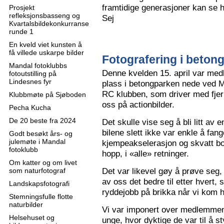
framtidige generasjoner kan se h
Prosjekt
refleksjonsbasseng og
Sej
Kvartalsbildekonkurranse
runde 1
En kveld viet kunsten å
få villede uskarpe bilder
Fotografering i beton
Mandal fotoklubbs
Denne kvelden 15. april var me
fotoutstilling på
Lindesnes fyr
plass i betongparken nede ved M
RC klubben, som driver med fjern
Klubbmøte på Sjøboden
oss på actionbilder.
Pecha Kucha
De 20 beste fra 2024
Det skulle vise seg å bli litt av 
bilene slett ikke var enkle å fa
Godt besøkt års- og
julemøte i Mandal
kjempeakselerasjon og skvatt bok
fotoklubb
hopp, i «alle» retninger.
Om katter og om livet
Det var likevel gøy å prøve seg, o
som naturfotograf
av oss det bedre til etter hvert,
Landskapsfotografi
ryddejobb på brikka når vi kom 
Stemningsfulle flotte
naturbilder
Vi var imponert over medlemme
Helsehuset og
unge, hvor dyktige de var til å s