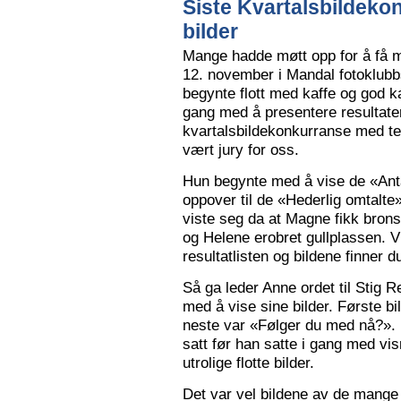
Siste Kvartalsbildeko
bilder
Mange hadde møtt opp for å få m
12. november i Mandal fotoklubbs
begynte flott med kaffe og god k
gang med å presentere resultaten
kvartalsbildekonkurranse med 
vært jury for oss.
Hun begynte med å vise de «Anta
oppover til de «Hederlig omtalte» 
viste seg da at Magne fikk bron
og Helene erobret gullplassen. V
resultatlisten og bildene finner 
Så ga leder Anne ordet til Stig 
med å vise sine bilder. Første b
neste var «Følger du med nå?».
satt før han satte i gang med vi
utrolige flotte bilder.
Det var vel bildene av de mange 