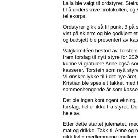
Laila ble valgt til ordstyrer, Stei
til å underskrive protokollen, o
tellekorps.
Ordstyrer gikk så til punkt 3 på
vist på skjerm og ble godkjent et
og budsjett ble presentert av kas
Valgkomitéen bestod av Torstein 
fram forslag til nytt styre for 2
kunne vi gratulere Anne også s
kasserer, Torstein som nytt sty
Vi ønsker lykke til i det nye åre
Kristian ble spesielt takket med 
sammenhengende år som kasser
Det ble ingen kontingent økning,
forslag, heller ikke fra styret. 
hele av.
Etter dette startet julemøtet, m
mat og drikke. Takk til Anne og 
gikk livlig medlemmene imellom, o