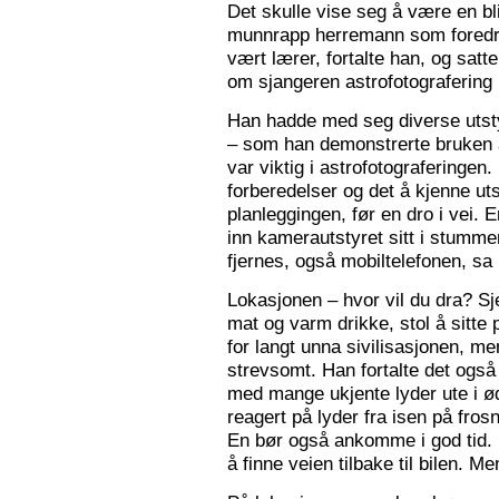
Det skulle vise seg å være en bl
munnrapp herremann som foredro
vært lærer, fortalte han, og satt
om sjangeren astrofotografering 
Han hadde med seg diverse utsty
– som han demonstrerte bruken a
var viktig i astrofotograferingen
forberedelser og det å kjenne utst
planleggingen, før en dro i vei. 
inn kamerautstyret sitt i stumm
fjernes, også mobiltelefonen, sa
Lokasjonen – hvor vil du dra? S
mat og varm drikke, stol å sitte 
for langt unna sivilisasjonen, me
strevsomt. Han fortalte det ogs
med mange ukjente lyder ute i 
reagert på lyder fra isen på fros
En bør også ankomme i god tid.
å finne veien tilbake til bilen. Men