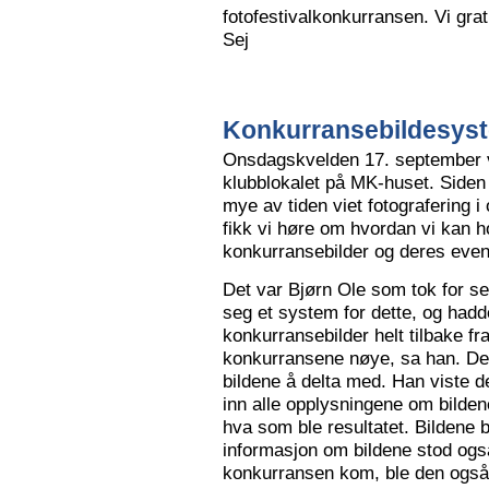
fotofestivalkonkurransen. Vi grat
Sej
Konkurransebildesyste
Onsdagskvelden 17. september va
klubblokalet på MK-huset. Siden 
mye av tiden viet fotografering i
fikk vi høre om hvordan vi kan h
konkurransebilder og deres even
Det var Bjørn Ole som tok for s
seg et system for dette, og hadd
konkurransebilder helt tilbake fr
konkurransene nøye, sa han. Det v
bildene å delta med. Han viste de
inn alle opplysningene om bilden
hva som ble resultatet. Bildene bl
informasjon om bildene stod også
konkurransen kom, ble den også l