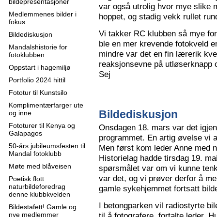
bildepresentasjoner
var også utrolig hvor mye slike m
Medlemmenes bilder i
hoppet, og stadig vekk rullet run
fokus
Vi takker RC klubben så mye for
Bildediskusjon
ble en mer krevende fotokveld e
Mandalshistorie for
mindre var det en fin lærerik kve
fotoklubben
reaksjonsevne på utløserknapp 
Oppstart i hagemiljø
Sej
Portfolio 2024 hittil
Fototur til Kunstsilo
Komplimentærfarger ute
Bildediskusjon
og inne
Fototurer til Kenya og
Onsdagen 18. mars var det igjen
Galapagos
programmet. En artig øvelse vi all
50-års jubileumsfesten til
Men først kom leder Anne med n
Mandal fotoklubb
Historielag hadde tirsdag 19. ma
Møte med blåveisen
spørsmålet var om vi kunne tenk
var det, og vi prøver derfor å me
Poetisk flott
naturbildeforedrag
gamle sykehjemmet fortsatt bild
denne klubbkvelden
I betongparken vil radiostyrte bil
Bildestafett! Gamle og
nye medlemmer
til å fotografere, fortalte leder.