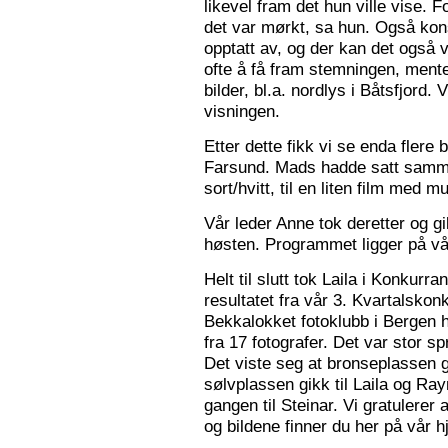
likevel fram det hun ville vise. 
det var mørkt, sa hun. Også konse
opptatt av, og der kan det også v
ofte å få fram stemningen, mente
bilder, bl.a. nordlys i Båtsfjord.
visningen.
Etter dette fikk vi se enda flere b
Farsund. Mads hadde satt sammen
sort/hvitt, til en liten film med mu
Vår leder Anne tok deretter og 
høsten. Programmet ligger på v
Helt til slutt tok Laila i Konkurr
resultatet fra vår 3. Kvartalsko
Bekkalokket fotoklubb i Bergen h
fra 17 fotografer. Det var stor sp
Det viste seg at bronseplassen gi
sølvplassen gikk til Laila og Ra
gangen til Steinar. Vi gratulerer 
og bildene finner du her på vår 