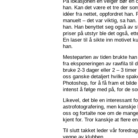
På lokasjonen en velger bør en 
han. Kan det være et tre der som
idéer fra nettet, oppfordret han.
manuelt – det var viktig, sa han.
han. Han benyttet seg også av st
priser på utstyr ble det også, e
En laser til å sikte inn motivet k
han.
Mesteparten av tiden brukte han 
fra eksponeringen av rawfila til 
bruke 2-3 dager eller 2 – 3 timer
oss ganske detaljert hvilke spak
Photoshop, for å få fram et bil
intenst å følge med på, for de so
Likevel, det ble en interessant 
astrofotografering, men kanskje l
oss og fortalte noe om de mange f
kjent for. Tror kanskje at flere e
Til slutt takket leder vår foredr
vegne av klubben.