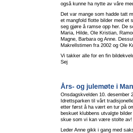
også kunne ha nytte av våre me
Det var mange som hadde tatt me
et mangfold flotte bilder med et
seg gjøre å ramse opp her. De so
Maria, Hilde, Ole Kristian, Ramo
Magne, Barbara og Anne. Dessut
Makrellstimen fra 2002 og Ole Kri
Vi takker alle for en fin bildekve
Sej
Års- og julemøte i Ma
Onsdagskvelden 10. desember 202
Idrettsparken til vårt tradisjonel
etter først å ha vært en tur på 
beskuet klubbens utvalgte bilder
skue som vi kan være stolte av!
Leder Anne gikk i gang med saksl