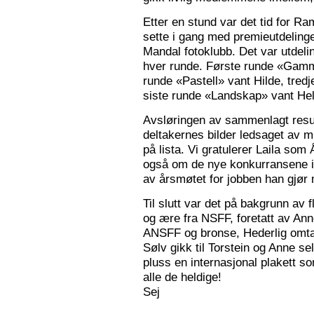
Etter en stund var det tid for Ra
sette i gang med premieutdelinge
Mandal fotoklubb. Det var utdeli
hver runde. Første runde «Gamm
runde «Pastell» vant Hilde, tred
siste runde «Landskap» vant Hele
Avsløringen av sammenlagt resul
deltakernes bilder ledsaget av m
på lista. Vi gratulerer Laila som
også om de nye konkurransene i
av årsmøtet for jobben han gjør
Til slutt var det på bakgrunn av fl
og ære fra NSFF, foretatt av Ann
ANSFF og bronse, Hederlig omtale
Sølv gikk til Torstein og Anne se
pluss en internasjonal plakett som
alle de heldige!
Sej