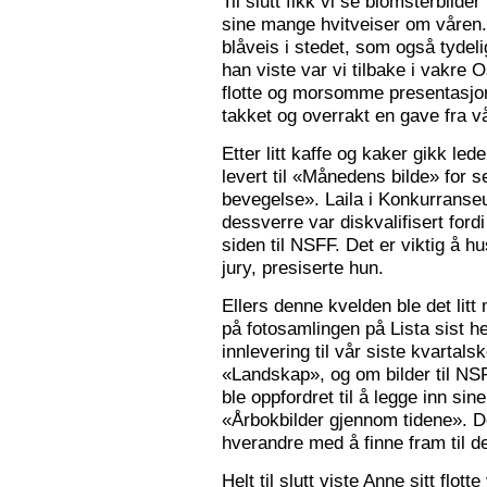
Til slutt fikk vi se blomsterbilde
sine mange hvitveiser om våren.
blåveis i stedet, som også tydelig
han viste var vi tilbake i vakre 
flotte og morsomme presentasjon
takket og overrakt en gave fra vå
Etter litt kaffe og kaker gikk le
levert til «Månedens bilde» for
bevegelse». Laila i Konkurranseut
dessverre var diskvalifisert ford
siden til NSFF. Det er viktig å h
jury, presiserte hun.
Ellers denne kvelden ble det litt
på fotosamlingen på Lista sist h
innlevering til vår siste kvarta
«Landskap», og om bilder til N
ble oppfordret til å legge inn sine
«Årbokbilder gjennom tidene». D
hverandre med å finne fram til d
Helt til slutt viste Anne sitt flott