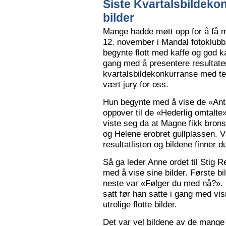
Siste Kvartalsbildeko
bilder
Mange hadde møtt opp for å få m
12. november i Mandal fotoklubbs
begynte flott med kaffe og god k
gang med å presentere resultaten
kvartalsbildekonkurranse med 
vært jury for oss.
Hun begynte med å vise de «Anta
oppover til de «Hederlig omtalte» 
viste seg da at Magne fikk bron
og Helene erobret gullplassen. V
resultatlisten og bildene finner 
Så ga leder Anne ordet til Stig 
med å vise sine bilder. Første b
neste var «Følger du med nå?».
satt før han satte i gang med vi
utrolige flotte bilder.
Det var vel bildene av de mange 