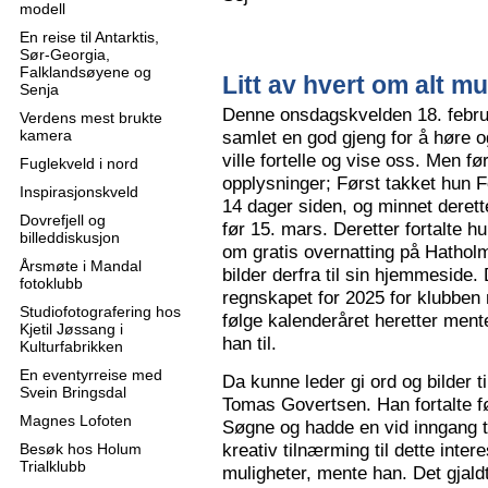
modell
En reise til Antarktis,
Sør-Georgia,
Falklandsøyene og
Litt av hvert om alt mu
Senja
Denne onsdagskvelden 18. februa
Verdens mest brukte
kamera
samlet en god gjeng for å høre
ville fortelle og vise oss. Men 
Fuglekveld i nord
opplysninger; Først takket hun F
Inspirasjonskveld
14 dager siden, og minnet derette
Dovrefjell og
før 15. mars. Deretter fortalte hu
billeddiskusjon
om gratis overnatting på Hatholm
Årsmøte i Mandal
bilder derfra til sin hjemmeside.
fotoklubb
regnskapet for 2025 for klubben
Studiofotografering hos
følge kalenderåret heretter ment
Kjetil Jøssang i
han til.
Kulturfabrikken
En eventyrreise med
Da kunne leder gi ord og bilder t
Svein Bringsdal
Tomas Govertsen. Han fortalte fø
Magnes Lofoten
Søgne og hadde en vid inngang til
kreativ tilnærming til dette inter
Besøk hos Holum
Trialklubb
muligheter, mente han. Det gjaldt