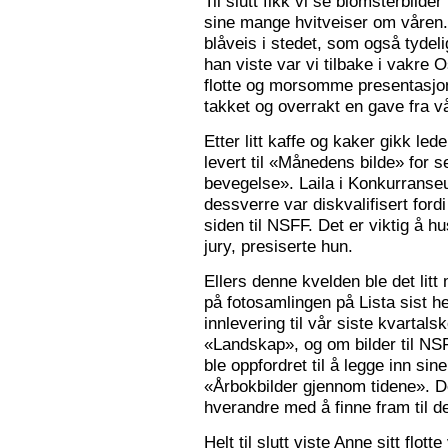
Til slutt fikk vi se blomsterbilde
sine mange hvitveiser om våren.
blåveis i stedet, som også tydelig
han viste var vi tilbake i vakre 
flotte og morsomme presentasjon
takket og overrakt en gave fra vå
Etter litt kaffe og kaker gikk le
levert til «Månedens bilde» for
bevegelse». Laila i Konkurranseut
dessverre var diskvalifisert ford
siden til NSFF. Det er viktig å h
jury, presiserte hun.
Ellers denne kvelden ble det litt
på fotosamlingen på Lista sist h
innlevering til vår siste kvarta
«Landskap», og om bilder til N
ble oppfordret til å legge inn sine
«Årbokbilder gjennom tidene». D
hverandre med å finne fram til d
Helt til slutt viste Anne sitt flott