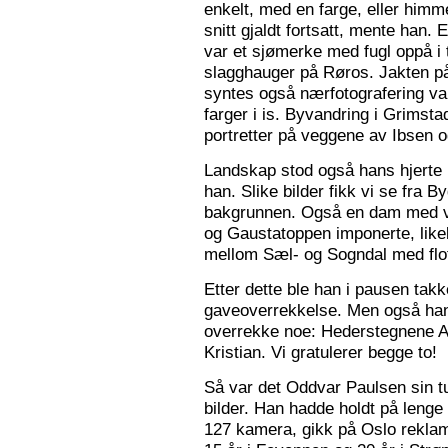
enkelt, med en farge, eller himme
snitt gjaldt fortsatt, mente han. 
var et sjømerke med fugl oppå i 
slagghauger på Røros. Jakten på 
syntes også nærfotografering var
farger i is. Byvandring i Grimst
portretter på veggene av Ibsen 
Landskap stod også hans hjerte n
han. Slike bilder fikk vi se fra 
bakgrunnen. Også en dam med va
og Gaustatoppen imponerte, like
mellom Sæl- og Sogndal med flot
Etter dette ble han i pausen tak
gaveoverrekkelse. Men også ha
overrekke noe: Hederstegnene A
Kristian. Vi gratulerer begge to!
Så var det Oddvar Paulsen sin tur
bilder. Han hadde holdt på leng
127 kamera, gikk på Oslo reklam