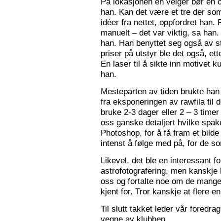
På lokasjonen en velger bør en 
han. Kan det være et tre der som
idéer fra nettet, oppfordret han.
manuelt – det var viktig, sa han.
han. Han benyttet seg også av st
priser på utstyr ble det også, e
En laser til å sikte inn motivet k
han.
Mesteparten av tiden brukte han 
fra eksponeringen av rawfila til 
bruke 2-3 dager eller 2 – 3 timer
oss ganske detaljert hvilke spak
Photoshop, for å få fram et bil
intenst å følge med på, for de so
Likevel, det ble en interessant 
astrofotografering, men kanskje l
oss og fortalte noe om de mange f
kjent for. Tror kanskje at flere e
Til slutt takket leder vår foredr
vegne av klubben.