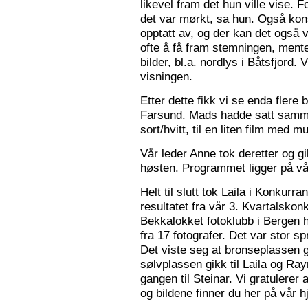
likevel fram det hun ville vise. 
det var mørkt, sa hun. Også konse
opptatt av, og der kan det også v
ofte å få fram stemningen, mente
bilder, bl.a. nordlys i Båtsfjord.
visningen.
Etter dette fikk vi se enda flere b
Farsund. Mads hadde satt sammen
sort/hvitt, til en liten film med mu
Vår leder Anne tok deretter og 
høsten. Programmet ligger på v
Helt til slutt tok Laila i Konkurr
resultatet fra vår 3. Kvartalsko
Bekkalokket fotoklubb i Bergen h
fra 17 fotografer. Det var stor sp
Det viste seg at bronseplassen gi
sølvplassen gikk til Laila og Ra
gangen til Steinar. Vi gratulerer 
og bildene finner du her på vår 