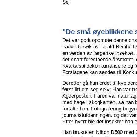
Sej
"De små øyeblikkene s
Det var godt oppmøte denne ons
hadde besøk av Tarald Reinholt 
en verden av fargerike insekter.
det snart forestående årsmøtet, o
Kvartalsbildekonkurransene og f
Forslagene kan sendes til Konku
Deretter gå hun ordet til kvelden
først litt om seg selv; Han var tr
Agderposten. Faren var naturfa
med hage i skogkanten, så han ble
fortalte han. Fotografering begy
journalistutdanningen, og det var
Etter hvert ble det insekter han e
Han brukte en Nikon D500 med 3