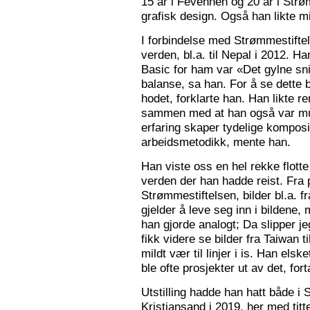
15 år i Fevennen og 20 år i Strø
grafisk design. Også han likte mi
I forbindelse med Strømmestiftel
verden, bl.a. til Nepal i 2012. 
Basic for ham var «Det gylne snitt
balanse, sa han. For å se dette b
hodet, forklarte han. Han likte re
sammen med at han også var mus
erfaring skaper tydelige kompos
arbeidsmetodikk, mente han.
Han viste oss en hel rekke flotte
verden der han hadde reist. Fra p
Strømmestiftelsen, bilder bl.a. f
gjelder å leve seg inn i bildene,
han gjorde analogt; Da slipper j
fikk videre se bilder fra Taiwan t
mildt vær til linjer i is. Han elsk
ble ofte prosjekter ut av det, fort
Utstilling hadde han hatt både i 
Kristiansand i 2019, her med tit