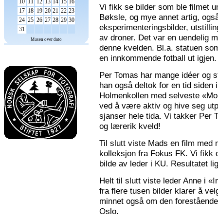
10
11
12
13
14
15
16
Vi fikk se bilder som ble filmet
17
18
19
20
21
22
23
Bøksle, og mye annet artig, også 
24
25
26
27
28
29
30
eksperimenteringsbilder, utstilli
31
av droner. Det var en uendelig m
Musen over dato
denne kvelden. Bl.a. statuen som 
en innkommende fotball ut igjen.
Per Tomas har mange idéer og stor
han også deltok for en tid siden 
Holmenkollen med selveste «Mona
ved å være aktiv og hive seg utp
sjanser hele tida. Vi takker Per
og lærerik kveld!
Til slutt viste Mads en film med m
kolleksjon fra Fokus FK. Vi fikk
bilde av leder i KU. Resultatet l
Helt til slutt viste leder Anne i
fra flere tusen bilder klarer å v
minnet også om den forestående n
Oslo.