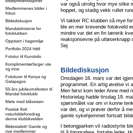
bildepresentasjoner
var også utrolig hvor mye slike m
Medlemmenes bilder i
hoppet, og stadig vekk rullet run
fokus
Vi takker RC klubben så mye for
Bildediskusjon
ble en mer krevende fotokveld e
Mandalshistorie for
mindre var det en fin lærerik kve
fotoklubben
reaksjonsevne på utløserknapp 
Oppstart i hagemiljø
Sej
Portfolio 2024 hittil
Fototur til Kunstsilo
Komplimentærfarger ute
Bildediskusjon
og inne
Fototurer til Kenya og
Onsdagen 18. mars var det igjen
Galapagos
programmet. En artig øvelse vi all
50-års jubileumsfesten til
Men først kom leder Anne med n
Mandal fotoklubb
Historielag hadde tirsdag 19. ma
Møte med blåveisen
spørsmålet var om vi kunne tenk
var det, og vi prøver derfor å me
Poetisk flott
naturbildeforedrag
gamle sykehjemmet fortsatt bild
denne klubbkvelden
I betongparken vil radiostyrte bil
Bildestafett! Gamle og
nye medlemmer
til å fotografere, fortalte leder.