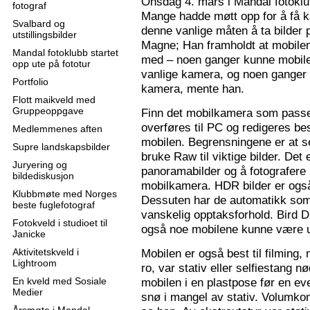
Onsdag 4. mars i Mandal fotoklu
fotograf
Mange hadde møtt opp for å få k
Svalbard og
denne vanlige måten å ta bilder p
utstillingsbilder
Magne; Han framholdt at mobilen
Mandal fotoklubb startet
med – noen ganger kunne mobilen
opp ute på fototur
vanlige kamera, og noen ganger 
Portfolio
kamera, mente han.
Flott maikveld med
Gruppeoppgave
Finn det mobilkamera som passer
overføres til PC og redigeres bes
Medlemmenes aften
mobilen. Begrensningene er at se
Supre landskapsbilder
bruke Raw til viktige bilder. Det
Juryering og
panoramabilder og å fotografere
bildediskusjon
mobilkamera. HDR bilder er ogs
Klubbmøte med Norges
Dessuten har de automatikk som 
beste fuglefotograf
vanskelig opptaksforhold. Bird D
Fotokveld i studioet til
også noe mobilene kunne være u
Janicke
Aktivitetskveld i
Mobilen er også best til filming,
Lightroom
ro, var stativ eller selfiestang nø
En kveld med Sosiale
mobilen i en plastpose før en eve
Medier
snø i mangel av stativ. Volumkon