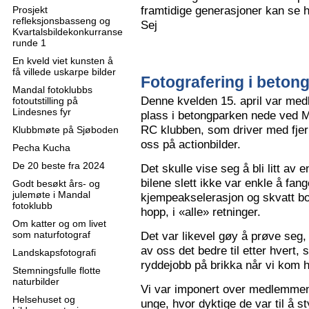
framtidige generasjoner kan se h
Prosjekt
refleksjonsbasseng og
Sej
Kvartalsbildekonkurranse
runde 1
En kveld viet kunsten å
få villede uskarpe bilder
Fotografering i beton
Mandal fotoklubbs
Denne kvelden 15. april var me
fotoutstilling på
Lindesnes fyr
plass i betongparken nede ved M
RC klubben, som driver med fjern
Klubbmøte på Sjøboden
oss på actionbilder.
Pecha Kucha
De 20 beste fra 2024
Det skulle vise seg å bli litt av 
bilene slett ikke var enkle å fa
Godt besøkt års- og
julemøte i Mandal
kjempeakselerasjon og skvatt bok
fotoklubb
hopp, i «alle» retninger.
Om katter og om livet
som naturfotograf
Det var likevel gøy å prøve seg, o
av oss det bedre til etter hvert,
Landskapsfotografi
ryddejobb på brikka når vi kom 
Stemningsfulle flotte
naturbilder
Vi var imponert over medlemme
Helsehuset og
unge, hvor dyktige de var til å s