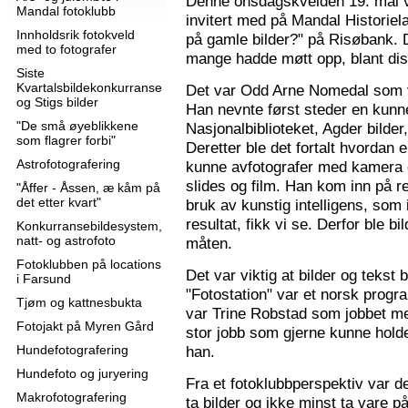
Denne onsdagskvelden 19. mai 
Mandal fotoklubb
invitert med på Mandal Historie
Innholdsrik fotokveld
på gamle bilder?" på Risøbank. D
med to fotografer
mange hadde møtt opp, blant diss
Siste
Kvartalsbildekonkurranse
Det var Odd Arne Nomedal som v
og Stigs bilder
Han nevnte først steder en kunne
"De små øyeblikkene
Nasjonalbiblioteket, Agder bilder
som flagrer forbi"
Deretter ble det fortalt hvordan 
Astrofotografering
kunne avfotografer med kamera e
slides og film. Han kom inn på r
"Åffer - Åssen, æ kåm på
det etter kvart"
bruk av kunstig intelligens, som ik
resultat, fikk vi se. Derfor ble b
Konkurransebildesystem,
natt- og astrofoto
måten.
Fotoklubben på locations
Det var viktig at bilder og tekst
i Farsund
"Fotostation" var et norsk prog
Tjøm og kattnesbukta
var Trine Robstad som jobbet me
Fotojakt på Myren Gård
stor jobb som gjerne kunne holde
Hundefotografering
han.
Hundefoto og juryering
Fra et fotoklubbperspektiv var de
Makrofotografering
ta bilder og ikke minst ta vare på