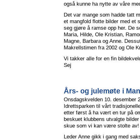
også kunne ha nytte av våre me
Det var mange som hadde tatt me
et mangfold flotte bilder med et
seg gjøre å ramse opp her. De so
Maria, Hilde, Ole Kristian, Ramo
Magne, Barbara og Anne. Dessut
Makrellstimen fra 2002 og Ole Kri
Vi takker alle for en fin bildekve
Sej
Års- og julemøte i Ma
Onsdagskvelden 10. desember 202
Idrettsparken til vårt tradisjonel
etter først å ha vært en tur på 
beskuet klubbens utvalgte bilder
skue som vi kan være stolte av!
Leder Anne gikk i gang med saksl