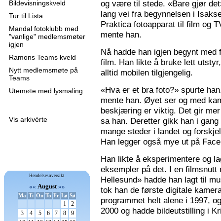
og være til stede. «Bare gjør de
Bildevisningskveld
lang vei fra begynnelsen i Isaks
Tur til Lista
Praktica fotoapparat til film og 
Mandal fotoklubb med
mente han.
"vanlige" medlemsmøter
igjen
Nå hadde han igjen begynt med f
Ramons Teams kveld
film. Han likte å bruke lett utsty
Nytt medlemsmøte på
alltid mobilen tilgjengelig.
Teams
«Hva er et bra foto?» spurte han
Utemøte med lysmaling
mente han. Øyet ser og med kame
beskjæring er viktig. Det gir mer 
Vis arkivérte
sa han. Deretter gikk han i gang
mange steder i landet og forskjel
Han legger også mye ut på Faceb
Han likte å eksperimentere og la
eksempler på det. I en filmsnutt
Hendelsesoversikt
Hellesund» hadde han lagt til mu
««
August
»»
tok han de første digitale kamer
Ma
Ti
On
To
Fr
Lø
Sø
programmet helt alene i 1997, 
1
2
2000 og hadde bildeutstilling i K
3
4
5
6
7
8
9