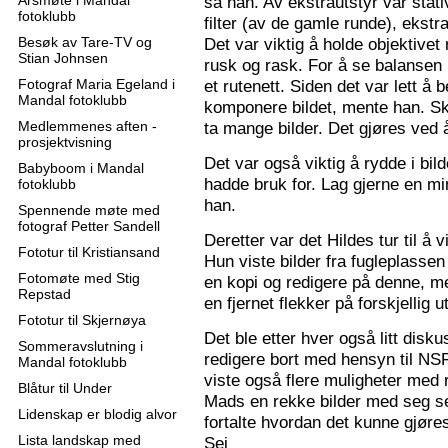
Årsmøte i Mandal
sa han. Av ekstrautstyr var stati
fotoklubb
filter (av de gamle runde), ekstr
Besøk av Tare-TV og
Det var viktig å holde objektive
Stian Johnsen
rusk og rask. For å se balansen 
Fotograf Maria Egeland i
et rutenett. Siden det var lett å
Mandal fotoklubb
komponere bildet, mente han. S
Medlemmenes aften -
ta mange bilder. Det gjøres ved 
prosjektvisning
Det var også viktig å rydde i bil
Babyboom i Mandal
hadde bruk for. Lag gjerne en mi
fotoklubb
han.
Spennende møte med
fotograf Petter Sandell
Deretter var det Hildes tur til å 
Fototur til Kristiansand
Hun viste bilder fra fugleplassen
Fotomøte med Stig
en kopi og redigere på denne, me
Repstad
en fjernet flekker på forskjellig ut
Fototur til Skjernøya
Det ble etter hver også litt disk
Sommeravslutning i
redigere bort med hensyn til N
Mandal fotoklubb
viste også flere muligheter med re
Blåtur til Under
Mads en rekke bilder med seg sel
Lidenskap er blodig alvor
fortalte hvordan det kunne gjøre
Lista landskap med
Sej