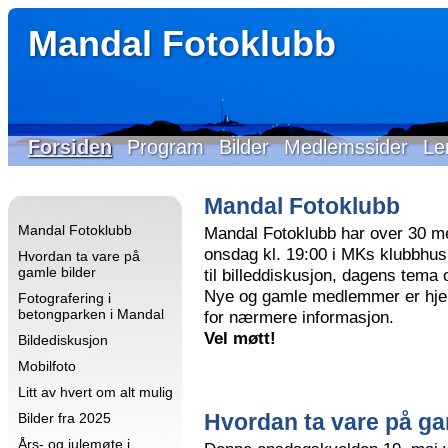
Mandal Fotoklubb
Forsiden
Program
Bilder
Medlemssider
Le
Mandal Fotoklubb
Mandal Fotoklubb
Mandal Fotoklubb har over 30 m
onsdag kl. 19:00 i MKs klubbhus 
Hvordan ta vare på
gamle bilder
til billeddiskusjon, dagens tema
Nye og gamle medlemmer er hjer
Fotografering i
betongparken i Mandal
for nærmere informasjon.
Vel møtt!
Bildediskusjon
Mobilfoto
Litt av hvert om alt mulig
Hvordan ta vare på ga
Bilder fra 2025
Års- og julemøte i