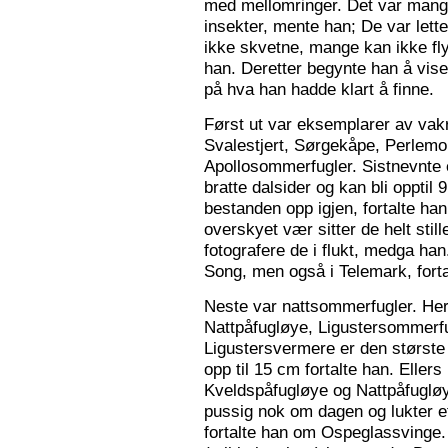
med mellomringer. Det var mange
insekter, mente han; De var lette 
ikke skvetne, mange kan ikke fly
han. Deretter begynte han å vis
på hva han hadde klart å finne.
Først ut var eksemplarer av vak
Svalestjert, Sørgekåpe, Perlem
Apollosommerfugler. Sistnevnte e
bratte dalsider og kan bli opptil
bestanden opp igjen, fortalte han. 
overskyet vær sitter de helt still
fotografere de i flukt, medga han
Song, men også i Telemark, forta
Neste var nattsommerfugler. Her 
Nattpåfugløye, Ligustersommer
Ligustersvermere er den største
opp til 15 cm fortalte han. Eller
Kveldspåfugløye og Nattpåfugløye
pussig nok om dagen og lukter ett
fortalte han om Ospeglassvinge.