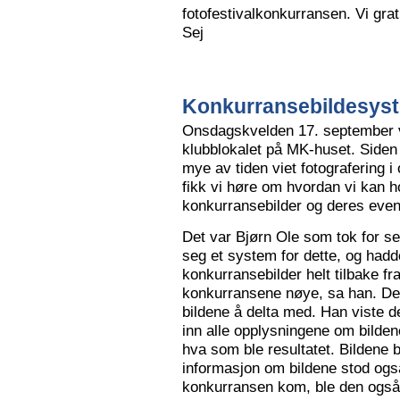
fotofestivalkonkurransen. Vi grat
Sej
Konkurransebildesyste
Onsdagskvelden 17. september va
klubblokalet på MK-huset. Siden 
mye av tiden viet fotografering i
fikk vi høre om hvordan vi kan h
konkurransebilder og deres even
Det var Bjørn Ole som tok for s
seg et system for dette, og hadd
konkurransebilder helt tilbake fr
konkurransene nøye, sa han. Det v
bildene å delta med. Han viste de
inn alle opplysningene om bilden
hva som ble resultatet. Bildene bl
informasjon om bildene stod også
konkurransen kom, ble den også l