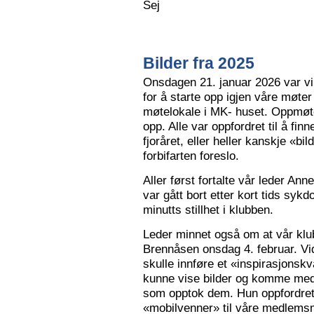
Sej
Bilder fra 2025
Onsdagen 21. januar 2026 var vi 
for å starte opp igjen våre møter
møtelokale i MK- huset. Oppmøte
opp. Alle var oppfordret til å finn
fjoråret, eller heller kanskje «bi
forbifarten foreslo.
Aller først fortalte vår leder A
var gått bort etter kort tids sy
minutts stillhet i klubben.
Leder minnet også om at vår klu
Brennåsen onsdag 4. februar. Vid
skulle innføre et «inspirasjons
kunne vise bilder og komme med 
som opptok dem. Hun oppfordret
«mobilvenner» til våre medlemsm