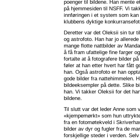
poenger til bildene. Han mente e
på hjemmesiden til NSFF. Vi tak
innføringen i et system som kan
klubbens dyktige konkurransefot
Deretter var det Oleksii sin tur ti
og astrofoto. Han har jo allered
mange flotte nattbilder av Mandal 
å få fram ufattelige fine farger og
fortalte at å fotografere bilder 
føler at han etter hvert har fått g
han. Også astrofoto er han opptat
gode bilder fra nattehimmelen. 
bildeeksempler på dette. Slike b
han. Vi takker Oleksii for det ha
bildene.
Til slutt var det leder Anne som v
«kjempemørkt» som hun uttrykte 
fra en fotomøtekveld i Skriverha
bilder av dyr og fugler fra de ma
forskjellige steder i verden. Sel