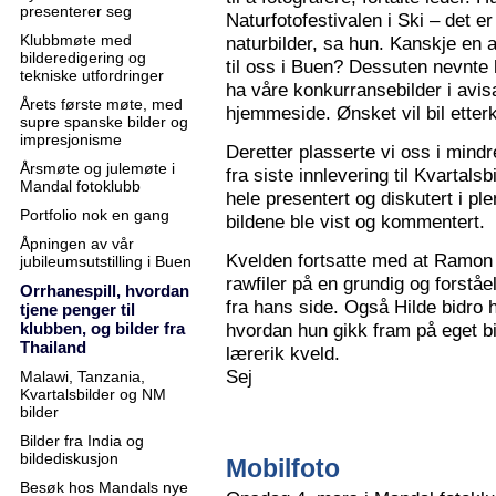
presenterer seg
Naturfotofestivalen i Ski – det e
Klubbmøte med
naturbilder, sa hun. Kanskje en 
bilderedigering og
til oss i Buen? Dessuten nevnte 
tekniske utfordringer
ha våre konkurransebilder i avisa
Årets første møte, med
hjemmeside. Ønsket vil bil ette
supre spanske bilder og
impresjonisme
Deretter plasserte vi oss i mindr
Årsmøte og julemøte i
fra siste innlevering til Kvartals
Mandal fotoklubb
hele presentert og diskutert i pl
Portfolio nok en gang
bildene ble vist og kommentert.
Åpningen av vår
Kvelden fortsatte med at Ramon 
jubileumsutstilling i Buen
rawfiler på en grundig og forståe
Orrhanespill, hvordan
fra hans side. Også Hilde bidro 
tjene penger til
klubben, og bilder fra
hvordan hun gikk fram på eget bi
Thailand
lærerik kveld.
Sej
Malawi, Tanzania,
Kvartalsbilder og NM
bilder
Bilder fra India og
bildediskusjon
Mobilfoto
Besøk hos Mandals nye