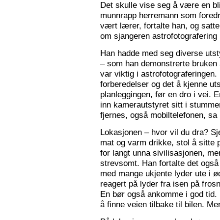
Det skulle vise seg å være en bl
munnrapp herremann som foredro
vært lærer, fortalte han, og satt
om sjangeren astrofotografering 
Han hadde med seg diverse utsty
– som han demonstrerte bruken a
var viktig i astrofotograferingen
forberedelser og det å kjenne utst
planleggingen, før en dro i vei. 
inn kamerautstyret sitt i stumm
fjernes, også mobiltelefonen, sa
Lokasjonen – hvor vil du dra? S
mat og varm drikke, stol å sitte 
for langt unna sivilisasjonen, me
strevsomt. Han fortalte det ogs
med mange ukjente lyder ute i 
reagert på lyder fra isen på fros
En bør også ankomme i god tid.
å finne veien tilbake til bilen. Men