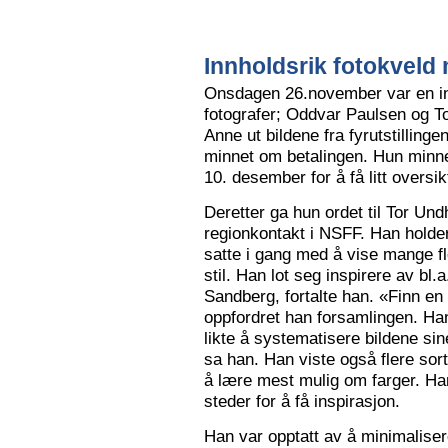
Innholdsrik fotokveld 
Onsdagen 26.november var en in
fotografer; Oddvar Paulsen og To
Anne ut bildene fra fyrutstillinge
minnet om betalingen. Hun minne
10. desember for å få litt oversik
Deretter ga hun ordet til Tor Un
regionkontakt i NSFF. Han holder t
satte i gang med å vise mange flot
stil. Han lot seg inspirere av bl
Sandberg, fortalte han. «Finn en
oppfordret han forsamlingen. Han
likte å systematisere bildene sin
sa han. Han viste også flere sort
å lære mest mulig om farger. Han l
steder for å få inspirasjon.
Han var opptatt av å minimalise