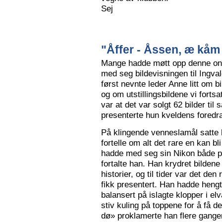
Sej
"Åffer - Åssen, æ kåm 
Mange hadde møtt opp denne ons
med seg bildevisningen til Ingva
først nevnte leder Anne litt om b
og om utstillingsbildene vi forts
var at det var solgt 62 bilder ti
presenterte hun kveldens foredr
På klingende venneslamål satte 
fortelle om alt det rare en kan bl
hadde med seg sin Nikon både på 
fortalte han. Han krydret bild
historier, og til tider var det de
fikk presentert. Han hadde hengt
balansert på islagte klopper i elv
stiv kuling på toppene for å få de
dø» proklamerte han flere gange