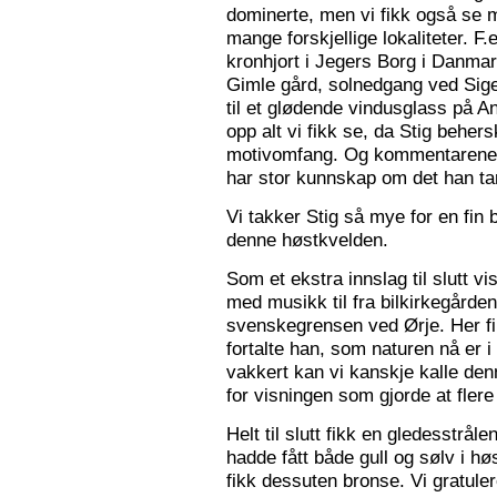
dominerte, men vi fikk også se m
mange forskjellige lokaliteter. F.
kronhjort i Jegers Borg i Danmark
Gimle gård, solnedgang ved Sigers
til et glødende vindusglass på A
opp alt vi fikk se, da Stig beher
motivomfang. Og kommentarene 
har stor kunnskap om det han tar
Vi takker Stig så mye for en fin 
denne høstkvelden.
Som et ekstra innslag til slutt vis
med musikk til fra bilkirkegården
svenskegrensen ved Ørje. Her fin
fortalte han, som naturen nå er i
vakkert kan vi kanskje kalle den
for visningen som gjorde at flere f
Helt til slutt fikk en gledesstrå
hadde fått både gull og sølv i hø
fikk dessuten bronse. Vi gratuler