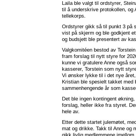
Laila ble valgt til ordstyrer, Stei
til å underskrive protokollen, o
tellekorps.
Ordstyrer gikk så til punkt 3 på
vist på skjerm og ble godkjent et
og budsjett ble presentert av kas
Valgkomitéen bestod av Torstein 
fram forslag til nytt styre for 2
kunne vi gratulere Anne også s
kasserer, Torstein som nytt sty
Vi ønsker lykke til i det nye åre
Kristian ble spesielt takket med 
sammenhengende år som kasser
Det ble ingen kontingent økning,
forslag, heller ikke fra styret. 
hele av.
Etter dette startet julemøtet, m
mat og drikke. Takk til Anne og 
gikk livlig medlemmene imellom, o