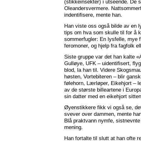
(stikkeinsekter) i utseende. De s
Oleandersvermere. Nattsommerfu
indentifisere, mente han.
Han viste oss også bilde av en l
tips om hva som skulle til for 
sommerfugler: En lysfelle, mye f
feromoner, og hjelp fra fagfolk el
Siste gruppe var det han kalte «
Gulløye, UFK – uidentifisert, fl
blod, la han til. Videre Skogsma
høsten, Vortebiteren – blir gansk
følehorn, Lærløper, Eikehjort – l
av de største billeartene i Euro
sin datter med en eikehjort sitt
Øyenstikkere fikk vi også se, de
svever over dammen, mente han.
Blå praktvann nymfe, sistnevnte 
mening.
Han fortalte til slutt at han ofte 