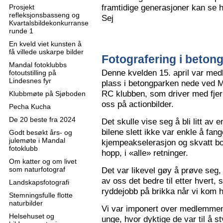
framtidige generasjoner kan se h
Prosjekt
refleksjonsbasseng og
Sej
Kvartalsbildekonkurranse
runde 1
En kveld viet kunsten å
få villede uskarpe bilder
Fotografering i beton
Mandal fotoklubbs
Denne kvelden 15. april var me
fotoutstilling på
Lindesnes fyr
plass i betongparken nede ved M
RC klubben, som driver med fjern
Klubbmøte på Sjøboden
oss på actionbilder.
Pecha Kucha
De 20 beste fra 2024
Det skulle vise seg å bli litt av 
bilene slett ikke var enkle å fa
Godt besøkt års- og
julemøte i Mandal
kjempeakselerasjon og skvatt bok
fotoklubb
hopp, i «alle» retninger.
Om katter og om livet
som naturfotograf
Det var likevel gøy å prøve seg, o
av oss det bedre til etter hvert,
Landskapsfotografi
ryddejobb på brikka når vi kom 
Stemningsfulle flotte
naturbilder
Vi var imponert over medlemme
Helsehuset og
unge, hvor dyktige de var til å s