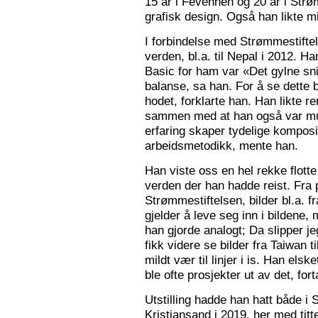
15 år i Fevennen og 20 år i Strø
grafisk design. Også han likte mi
I forbindelse med Strømmestiftel
verden, bl.a. til Nepal i 2012. 
Basic for ham var «Det gylne snitt
balanse, sa han. For å se dette b
hodet, forklarte han. Han likte re
sammen med at han også var mus
erfaring skaper tydelige kompos
arbeidsmetodikk, mente han.
Han viste oss en hel rekke flotte
verden der han hadde reist. Fra p
Strømmestiftelsen, bilder bl.a. f
gjelder å leve seg inn i bildene,
han gjorde analogt; Da slipper j
fikk videre se bilder fra Taiwan t
mildt vær til linjer i is. Han elsk
ble ofte prosjekter ut av det, fort
Utstilling hadde han hatt både i 
Kristiansand i 2019, her med tit