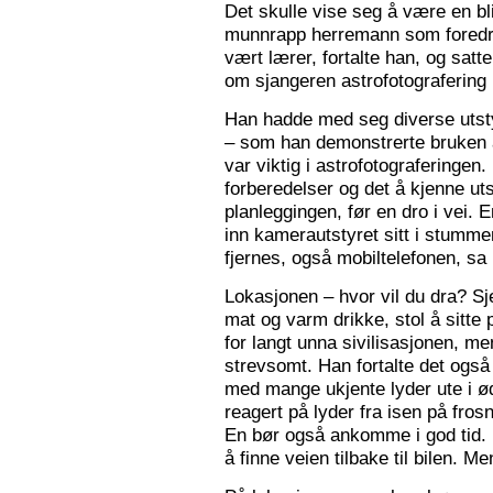
Det skulle vise seg å være en bl
munnrapp herremann som foredro
vært lærer, fortalte han, og satt
om sjangeren astrofotografering 
Han hadde med seg diverse utsty
– som han demonstrerte bruken a
var viktig i astrofotograferingen
forberedelser og det å kjenne utst
planleggingen, før en dro i vei. 
inn kamerautstyret sitt i stumm
fjernes, også mobiltelefonen, sa
Lokasjonen – hvor vil du dra? S
mat og varm drikke, stol å sitte 
for langt unna sivilisasjonen, me
strevsomt. Han fortalte det ogs
med mange ukjente lyder ute i 
reagert på lyder fra isen på fros
En bør også ankomme i god tid.
å finne veien tilbake til bilen. Men