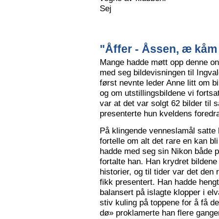
Sej
"Åffer - Åssen, æ kåm 
Mange hadde møtt opp denne ons
med seg bildevisningen til Ingva
først nevnte leder Anne litt om b
og om utstillingsbildene vi forts
var at det var solgt 62 bilder ti
presenterte hun kveldens foredr
På klingende venneslamål satte 
fortelle om alt det rare en kan bl
hadde med seg sin Nikon både på 
fortalte han. Han krydret bild
historier, og til tider var det de
fikk presentert. Han hadde hengt
balansert på islagte klopper i elv
stiv kuling på toppene for å få de
dø» proklamerte han flere gange