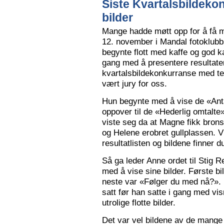
Siste Kvartalsbildeko
bilder
Mange hadde møtt opp for å få m
12. november i Mandal fotoklubbs
begynte flott med kaffe og god k
gang med å presentere resultaten
kvartalsbildekonkurranse med 
vært jury for oss.
Hun begynte med å vise de «Anta
oppover til de «Hederlig omtalte» 
viste seg da at Magne fikk bron
og Helene erobret gullplassen. V
resultatlisten og bildene finner 
Så ga leder Anne ordet til Stig 
med å vise sine bilder. Første b
neste var «Følger du med nå?».
satt før han satte i gang med vi
utrolige flotte bilder.
Det var vel bildene av de mange 