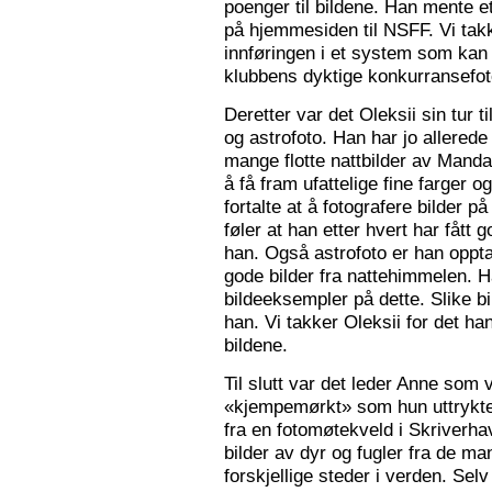
poenger til bildene. Han mente e
på hjemmesiden til NSFF. Vi tak
innføringen i et system som kan
klubbens dyktige konkurransefot
Deretter var det Oleksii sin tur ti
og astrofoto. Han har jo allered
mange flotte nattbilder av Mandal 
å få fram ufattelige fine farger og
fortalte at å fotografere bilder 
føler at han etter hvert har fått g
han. Også astrofoto er han opptat
gode bilder fra nattehimmelen. 
bildeeksempler på dette. Slike b
han. Vi takker Oleksii for det ha
bildene.
Til slutt var det leder Anne som v
«kjempemørkt» som hun uttrykte 
fra en fotomøtekveld i Skriverha
bilder av dyr og fugler fra de ma
forskjellige steder i verden. Sel