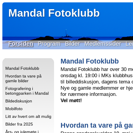
Mandal Fotoklubb
Forsiden
Program
Bilder
Medlemssider
Le
Mandal Fotoklubb
Mandal Fotoklubb
Mandal Fotoklubb har over 30 m
onsdag kl. 19:00 i MKs klubbhus 
Hvordan ta vare på
gamle bilder
til billeddiskusjon, dagens tema
Nye og gamle medlemmer er hjer
Fotografering i
betongparken i Mandal
for nærmere informasjon.
Vel møtt!
Bildediskusjon
Mobilfoto
Litt av hvert om alt mulig
Hvordan ta vare på ga
Bilder fra 2025
Års- og julemøte i