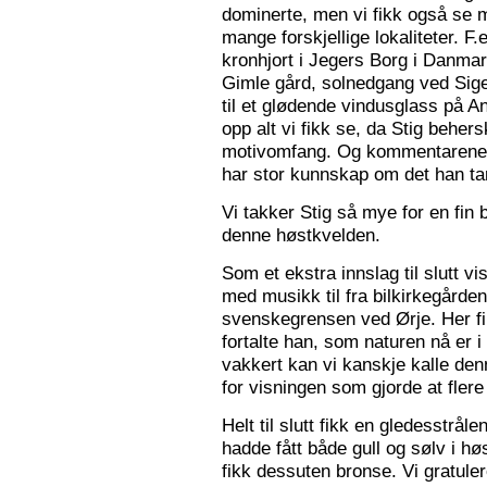
dominerte, men vi fikk også se m
mange forskjellige lokaliteter. F.
kronhjort i Jegers Borg i Danmark
Gimle gård, solnedgang ved Sigers
til et glødende vindusglass på A
opp alt vi fikk se, da Stig beher
motivomfang. Og kommentarene 
har stor kunnskap om det han tar
Vi takker Stig så mye for en fin 
denne høstkvelden.
Som et ekstra innslag til slutt vis
med musikk til fra bilkirkegården
svenskegrensen ved Ørje. Her fin
fortalte han, som naturen nå er i
vakkert kan vi kanskje kalle den
for visningen som gjorde at flere f
Helt til slutt fikk en gledesstrå
hadde fått både gull og sølv i hø
fikk dessuten bronse. Vi gratuler