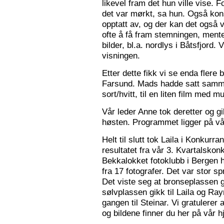
likevel fram det hun ville vise. 
det var mørkt, sa hun. Også konse
opptatt av, og der kan det også v
ofte å få fram stemningen, mente
bilder, bl.a. nordlys i Båtsfjord.
visningen.
Etter dette fikk vi se enda flere b
Farsund. Mads hadde satt sammen
sort/hvitt, til en liten film med mu
Vår leder Anne tok deretter og 
høsten. Programmet ligger på v
Helt til slutt tok Laila i Konkurr
resultatet fra vår 3. Kvartalsko
Bekkalokket fotoklubb i Bergen h
fra 17 fotografer. Det var stor sp
Det viste seg at bronseplassen gi
sølvplassen gikk til Laila og Ra
gangen til Steinar. Vi gratulerer 
og bildene finner du her på vår 