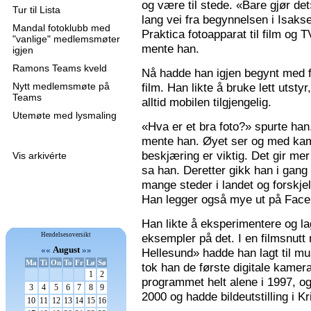
og være til stede. «Bare gjør de
Tur til Lista
lang vei fra begynnelsen i Isaks
Mandal fotoklubb med
Praktica fotoapparat til film og 
"vanlige" medlemsmøter
mente han.
igjen
Ramons Teams kveld
Nå hadde han igjen begynt med f
Nytt medlemsmøte på
film. Han likte å bruke lett utsty
Teams
alltid mobilen tilgjengelig.
Utemøte med lysmaling
«Hva er et bra foto?» spurte han
mente han. Øyet ser og med kame
beskjæring er viktig. Det gir mer 
Vis arkivérte
sa han. Deretter gikk han i gang
mange steder i landet og forskjel
Han legger også mye ut på Faceb
Han likte å eksperimentere og la
Hendelsesoversikt
eksempler på det. I en filmsnutt
««
August
»»
Hellesund» hadde han lagt til mu
Ma
Ti
On
To
Fr
Lø
Sø
tok han de første digitale kamer
1
2
programmet helt alene i 1997, 
3
4
5
6
7
8
9
2000 og hadde bildeutstilling i K
10
11
12
13
14
15
16