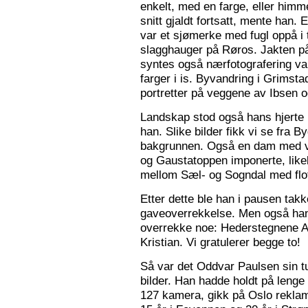
enkelt, med en farge, eller himme
snitt gjaldt fortsatt, mente han. 
var et sjømerke med fugl oppå i 
slagghauger på Røros. Jakten på 
syntes også nærfotografering var
farger i is. Byvandring i Grimst
portretter på veggene av Ibsen 
Landskap stod også hans hjerte n
han. Slike bilder fikk vi se fra 
bakgrunnen. Også en dam med va
og Gaustatoppen imponerte, like
mellom Sæl- og Sogndal med flot
Etter dette ble han i pausen tak
gaveoverrekkelse. Men også ha
overrekke noe: Hederstegnene A
Kristian. Vi gratulerer begge to!
Så var det Oddvar Paulsen sin tur
bilder. Han hadde holdt på leng
127 kamera, gikk på Oslo reklam