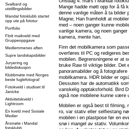
Onsdag 4. mars i Mandal fotoklu
Svalbard og
Mange hadde møtt opp for å få k
utstillingsbilder
denne vanlige måten å ta bilder p
Mandal fotoklubb startet
Magne; Han framholdt at mobilen
opp ute på fototur
med – noen ganger kunne mobilen
Portfolio
vanlige kamera, og noen ganger 
Flott maikveld med
kamera, mente han.
Gruppeoppgave
Finn det mobilkamera som passer
Medlemmenes aften
overføres til PC og redigeres bes
Supre landskapsbilder
mobilen. Begrensningene er at se
Juryering og
bruke Raw til viktige bilder. Det
bildediskusjon
panoramabilder og å fotografere
Klubbmøte med Norges
mobilkamera. HDR bilder er ogs
beste fuglefotograf
Dessuten har de automatikk som 
Fotokveld i studioet til
vanskelig opptaksforhold. Bird D
Janicke
også noe mobilene kunne være u
Aktivitetskveld i
Lightroom
Mobilen er også best til filming,
ro, var stativ eller selfiestang nø
En kveld med Sosiale
Medier
mobilen i en plastpose før en eve
snø i mangel av stativ. Volumkon
Årsmøte i Mandal
fotoklubb