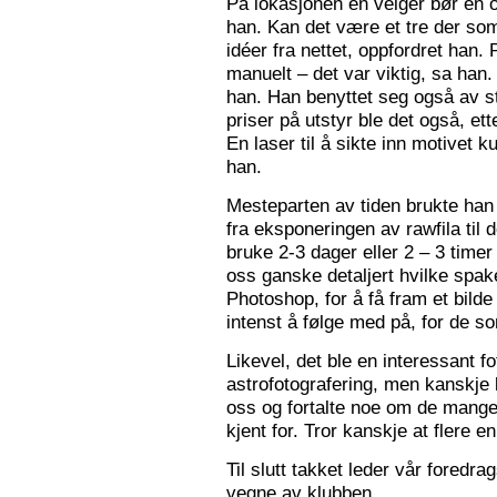
På lokasjonen en velger bør en 
han. Kan det være et tre der som
idéer fra nettet, oppfordret han.
manuelt – det var viktig, sa han.
han. Han benyttet seg også av st
priser på utstyr ble det også, e
En laser til å sikte inn motivet k
han.
Mesteparten av tiden brukte han 
fra eksponeringen av rawfila til 
bruke 2-3 dager eller 2 – 3 timer
oss ganske detaljert hvilke spak
Photoshop, for å få fram et bil
intenst å følge med på, for de so
Likevel, det ble en interessant 
astrofotografering, men kanskje l
oss og fortalte noe om de mange f
kjent for. Tror kanskje at flere e
Til slutt takket leder vår foredr
vegne av klubben.