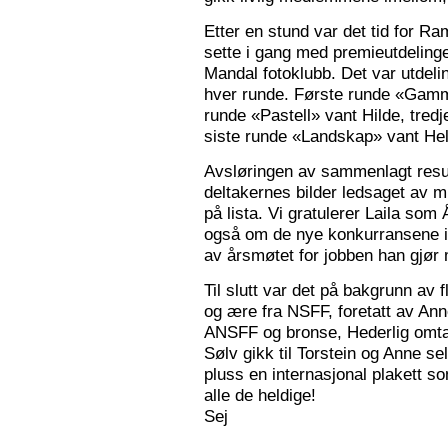
Etter en stund var det tid for Ra
sette i gang med premieutdelinge
Mandal fotoklubb. Det var utdeli
hver runde. Første runde «Gamm
runde «Pastell» vant Hilde, tred
siste runde «Landskap» vant Hele
Avsløringen av sammenlagt resul
deltakernes bilder ledsaget av m
på lista. Vi gratulerer Laila som
også om de nye konkurransene i
av årsmøtet for jobben han gjør
Til slutt var det på bakgrunn av fl
og ære fra NSFF, foretatt av Ann
ANSFF og bronse, Hederlig omtale
Sølv gikk til Torstein og Anne se
pluss en internasjonal plakett som
alle de heldige!
Sej