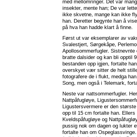
med mellomringer. Det var mange
insekter, mente han; De var lette 
ikke skvetne, mange kan ikke fly
han. Deretter begynte han å vis
på hva han hadde klart å finne.
Først ut var eksemplarer av vak
Svalestjert, Sørgekåpe, Perlem
Apollosommerfugler. Sistnevnte e
bratte dalsider og kan bli opptil
bestanden opp igjen, fortalte han. 
overskyet vær sitter de helt still
fotografere de i flukt, medga han
Song, men også i Telemark, forta
Neste var nattsommerfugler. Her 
Nattpåfugløye, Ligustersommer
Ligustersvermere er den største
opp til 15 cm fortalte han. Eller
Kveldspåfugløye og Nattpåfugløye
pussig nok om dagen og lukter ett
fortalte han om Ospeglassvinge.