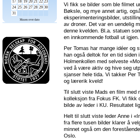
17
18
19
20
21
22
23
Vi fikk se bilder som ble filmet
24
25
26
27
28
29
30
Bøksle, og mye annet artig, også 
31
eksperimenteringsbilder, utstilli
Musen over dato
av droner. Det var en uendelig m
denne kvelden. Bl.a. statuen som 
en innkommende fotball ut igjen.
Per Tomas har mange idéer og stor
han også deltok for en tid siden 
Holmenkollen med selveste «Mona
ved å være aktiv og hive seg utp
sjanser hele tida. Vi takker Per
og lærerik kveld!
Til slutt viste Mads en film med m
kolleksjon fra Fokus FK. Vi fikk
bilde av leder i KU. Resultatet l
Helt til slutt viste leder Anne i
fra flere tusen bilder klarer å v
minnet også om den forestående n
Oslo.