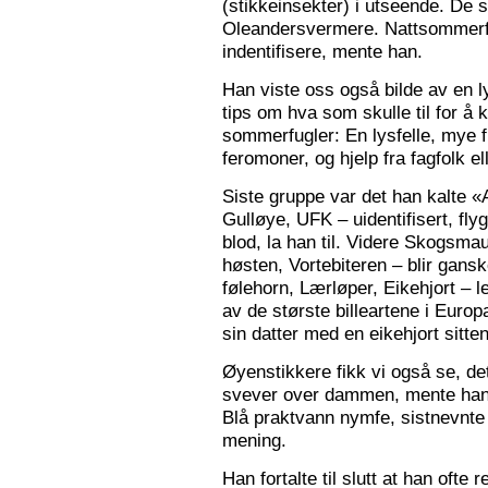
(stikkeinsekter) i utseende. De s
Oleandersvermere. Nattsommerfu
indentifisere, mente han.
Han viste oss også bilde av en l
tips om hva som skulle til for 
sommerfugler: En lysfelle, mye f
feromoner, og hjelp fra fagfolk el
Siste gruppe var det han kalte «
Gulløye, UFK – uidentifisert, fl
blod, la han til. Videre Skogsma
høsten, Vortebiteren – blir gansk
følehorn, Lærløper, Eikehjort – l
av de største billeartene i Euro
sin datter med en eikehjort sitt
Øyenstikkere fikk vi også se, de
svever over dammen, mente han.
Blå praktvann nymfe, sistnevnte 
mening.
Han fortalte til slutt at han ofte 