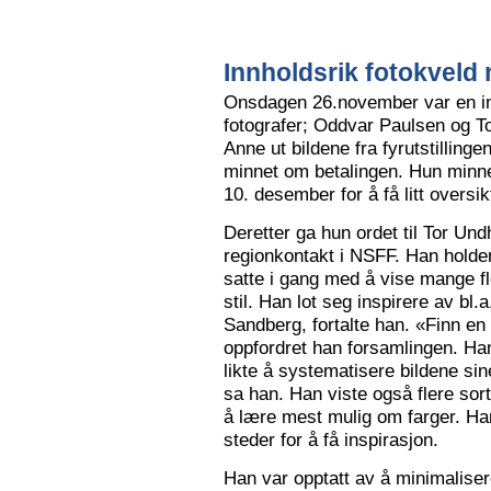
Innholdsrik fotokveld 
Onsdagen 26.november var en in
fotografer; Oddvar Paulsen og To
Anne ut bildene fra fyrutstillinge
minnet om betalingen. Hun minne
10. desember for å få litt oversik
Deretter ga hun ordet til Tor Un
regionkontakt i NSFF. Han holder t
satte i gang med å vise mange flot
stil. Han lot seg inspirere av bl
Sandberg, fortalte han. «Finn en
oppfordret han forsamlingen. Han
likte å systematisere bildene sin
sa han. Han viste også flere sort
å lære mest mulig om farger. Han l
steder for å få inspirasjon.
Han var opptatt av å minimalise