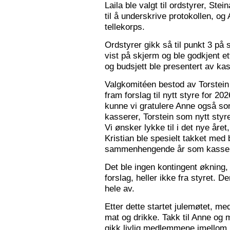
Laila ble valgt til ordstyrer, Stei
til å underskrive protokollen, o
tellekorps.
Ordstyrer gikk så til punkt 3 på
vist på skjerm og ble godkjent et
og budsjett ble presentert av kas
Valgkomitéen bestod av Torstein 
fram forslag til nytt styre for 2
kunne vi gratulere Anne også s
kasserer, Torstein som nytt sty
Vi ønsker lykke til i det nye åre
Kristian ble spesielt takket med 
sammenhengende år som kasser
Det ble ingen kontingent økning,
forslag, heller ikke fra styret. 
hele av.
Etter dette startet julemøtet, m
mat og drikke. Takk til Anne og 
gikk livlig medlemmene imellom, o