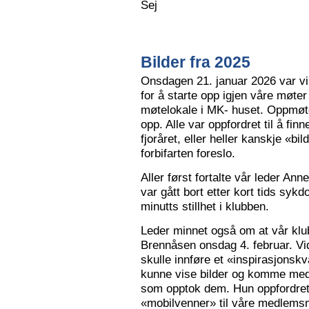
Sej
Bilder fra 2025
Onsdagen 21. januar 2026 var vi 
for å starte opp igjen våre møter
møtelokale i MK- huset. Oppmøte
opp. Alle var oppfordret til å finn
fjoråret, eller heller kanskje «bi
forbifarten foreslo.
Aller først fortalte vår leder A
var gått bort etter kort tids sy
minutts stillhet i klubben.
Leder minnet også om at vår klu
Brennåsen onsdag 4. februar. Vid
skulle innføre et «inspirasjons
kunne vise bilder og komme med 
som opptok dem. Hun oppfordret
«mobilvenner» til våre medlemsm