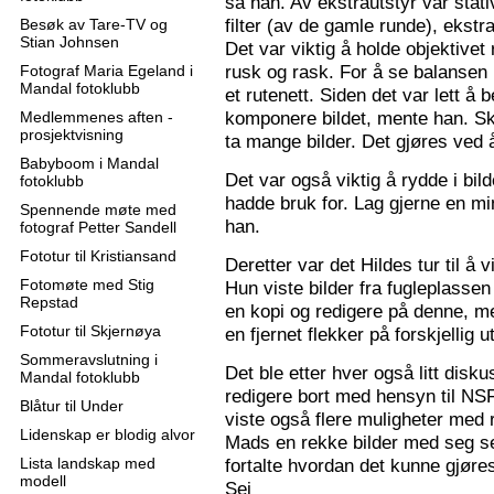
sa han. Av ekstrautstyr var stati
filter (av de gamle runde), ekstr
Besøk av Tare-TV og
Stian Johnsen
Det var viktig å holde objektive
rusk og rask. For å se balansen 
Fotograf Maria Egeland i
Mandal fotoklubb
et rutenett. Siden det var lett å
komponere bildet, mente han. S
Medlemmenes aften -
prosjektvisning
ta mange bilder. Det gjøres ved 
Babyboom i Mandal
Det var også viktig å rydde i bil
fotoklubb
hadde bruk for. Lag gjerne en mi
Spennende møte med
han.
fotograf Petter Sandell
Fototur til Kristiansand
Deretter var det Hildes tur til å 
Fotomøte med Stig
Hun viste bilder fra fugleplassen
Repstad
en kopi og redigere på denne, me
Fototur til Skjernøya
en fjernet flekker på forskjellig ut
Sommeravslutning i
Det ble etter hver også litt disk
Mandal fotoklubb
redigere bort med hensyn til N
Blåtur til Under
viste også flere muligheter med re
Lidenskap er blodig alvor
Mads en rekke bilder med seg sel
Lista landskap med
fortalte hvordan det kunne gjøre
modell
Sej