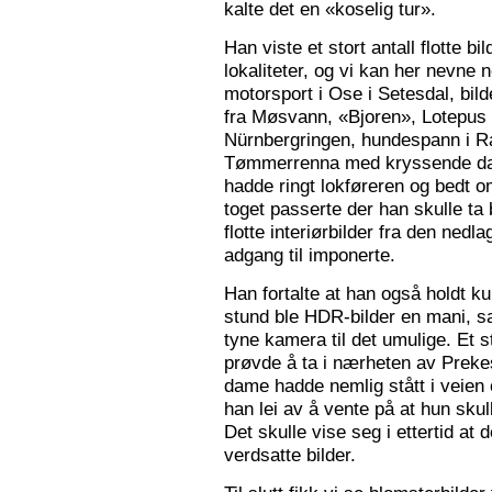
kalte det en «koselig tur».
Han viste et stort antall flotte bi
lokaliteter, og vi kan her nevne
motorsport i Ose i Setesdal, bilde
fra Møsvann, «Bjoren», Lotepus p
Nürnbergringen, hundespann i Ra
Tømmerrenna med kryssende damp
hadde ringt lokføreren og bedt 
toget passerte der han skulle ta 
flotte interiørbilder fra den nedl
adgang til imponerte.
Han fortalte at han også holdt ku
stund ble HDR-bilder en mani, sa
tyne kamera til det umulige. Et 
prøvde å ta i nærheten av Prekes
dame hadde nemlig stått i veien o
han lei av å vente på at hun skulle
Det skulle vise seg i ettertid at 
verdsatte bilder.