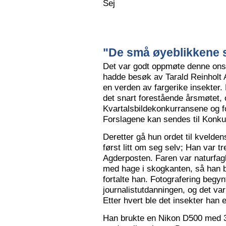
Sej
"De små øyeblikkene s
Det var godt oppmøte denne ons
hadde besøk av Tarald Reinholt 
en verden av fargerike insekter.
det snart forestående årsmøtet, o
Kvartalsbildekonkurransene og f
Forslagene kan sendes til Konku
Deretter gå hun ordet til kvelden
først litt om seg selv; Han var tr
Agderposten. Faren var naturfa
med hage i skogkanten, så han ble
fortalte han. Fotografering begy
journalistutdanningen, og det var
Etter hvert ble det insekter han e
Han brukte en Nikon D500 med 3