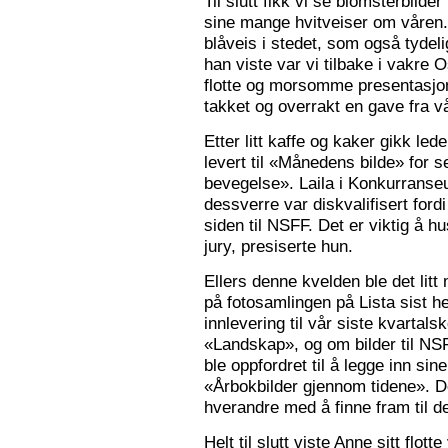
Til slutt fikk vi se blomsterbilde
sine mange hvitveiser om våren.
blåveis i stedet, som også tydelig
han viste var vi tilbake i vakre 
flotte og morsomme presentasjon
takket og overrakt en gave fra vå
Etter litt kaffe og kaker gikk le
levert til «Månedens bilde» for
bevegelse». Laila i Konkurranseut
dessverre var diskvalifisert ford
siden til NSFF. Det er viktig å h
jury, presiserte hun.
Ellers denne kvelden ble det litt
på fotosamlingen på Lista sist h
innlevering til vår siste kvarta
«Landskap», og om bilder til N
ble oppfordret til å legge inn sine
«Årbokbilder gjennom tidene». D
hverandre med å finne fram til d
Helt til slutt viste Anne sitt flott