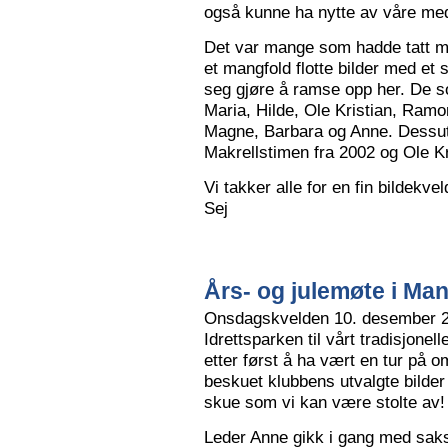
også kunne ha nytte av våre me
Det var mange som hadde tatt me
et mangfold flotte bilder med et
seg gjøre å ramse opp her. De so
Maria, Hilde, Ole Kristian, Ramo
Magne, Barbara og Anne. Dessut
Makrellstimen fra 2002 og Ole Kri
Vi takker alle for en fin bildekve
Sej
Års- og julemøte i Ma
Onsdagskvelden 10. desember 202
Idrettsparken til vårt tradisjonel
etter først å ha vært en tur på 
beskuet klubbens utvalgte bilder
skue som vi kan være stolte av!
Leder Anne gikk i gang med saksl