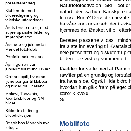
presenterer seg
Naturfotofestivalen i Ski – det e
Klubbmøte med
naturbilder, sa hun. Kanskje en 
bilderedigering og
til oss i Buen? Dessuten nevnte 
tekniske utfordringer
ha våre konkurransebilder i avisa
Årets første møte, med
hjemmeside. Ønsket vil bil ette
supre spanske bilder og
impresjonisme
Deretter plasserte vi oss i mindr
Årsmøte og julemøte i
fra siste innlevering til Kvartals
Mandal fotoklubb
hele presentert og diskutert i pl
Portfolio nok en gang
bildene ble vist og kommentert.
Åpningen av vår
Kvelden fortsatte med at Ramon 
jubileumsutstilling i Buen
rawfiler på en grundig og forståe
Orrhanespill, hvordan
fra hans side. Også Hilde bidro 
tjene penger til klubben,
og bilder fra Thailand
hvordan hun gikk fram på eget bi
lærerik kveld.
Malawi, Tanzania,
Kvartalsbilder og NM
Sej
bilder
Bilder fra India og
bildediskusjon
Mobilfoto
Besøk hos Mandals nye
fotograf