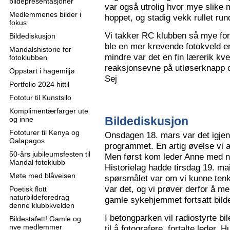
bildepresentasjoner
var også utrolig hvor mye slike m
Medlemmenes bilder i
hoppet, og stadig vekk rullet run
fokus
Vi takker RC klubben så mye for
Bildediskusjon
ble en mer krevende fotokveld e
Mandalshistorie for
mindre var det en fin lærerik kve
fotoklubben
reaksjonsevne på utløserknapp 
Oppstart i hagemiljø
Sej
Portfolio 2024 hittil
Fototur til Kunstsilo
Komplimentærfarger ute
Bildediskusjon
og inne
Fototurer til Kenya og
Onsdagen 18. mars var det igjen
Galapagos
programmet. En artig øvelse vi all
50-års jubileumsfesten til
Men først kom leder Anne med n
Mandal fotoklubb
Historielag hadde tirsdag 19. ma
Møte med blåveisen
spørsmålet var om vi kunne tenk
var det, og vi prøver derfor å me
Poetisk flott
naturbildeforedrag
gamle sykehjemmet fortsatt bild
denne klubbkvelden
I betongparken vil radiostyrte bil
Bildestafett! Gamle og
nye medlemmer
til å fotografere, fortalte leder.