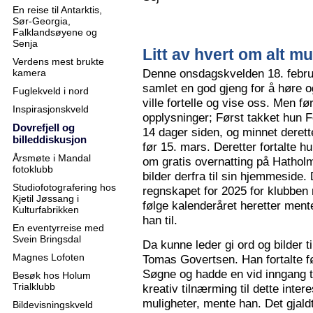
En reise til Antarktis,
Sør-Georgia,
Falklandsøyene og
Senja
Litt av hvert om alt mu
Verdens mest brukte
Denne onsdagskvelden 18. februa
kamera
samlet en god gjeng for å høre
Fuglekveld i nord
ville fortelle og vise oss. Men 
Inspirasjonskveld
opplysninger; Først takket hun F
Dovrefjell og
14 dager siden, og minnet derette
billeddiskusjon
før 15. mars. Deretter fortalte hu
Årsmøte i Mandal
om gratis overnatting på Hatholm
fotoklubb
bilder derfra til sin hjemmeside.
Studiofotografering hos
regnskapet for 2025 for klubben
Kjetil Jøssang i
følge kalenderåret heretter ment
Kulturfabrikken
han til.
En eventyrreise med
Svein Bringsdal
Da kunne leder gi ord og bilder t
Magnes Lofoten
Tomas Govertsen. Han fortalte fø
Søgne og hadde en vid inngang til
Besøk hos Holum
Trialklubb
kreativ tilnærming til dette inter
muligheter, mente han. Det gjaldt
Bildevisningskveld