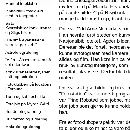
Denne onsdagskvelden 19. mai 
Mandal fotoklubb
invitert med på Mandal Historie
Innholdsrik fotokveld
på gamle bilder?" på Risøbank. D
med to fotografer
mange hadde møtt opp, blant diss
Siste
Kvartalsbildekonkurranse
Det var Odd Arne Nomedal som v
og Stigs bilder
Han nevnte først steder en kunne
"De små øyeblikkene
Nasjonalbiblioteket, Agder bilder
som flagrer forbi"
Deretter ble det fortalt hvordan 
Astrofotografering
kunne avfotografer med kamera e
slides og film. Han kom inn på r
"Åffer - Åssen, æ kåm på
det etter kvart"
bruk av kunstig intelligens, som ik
resultat, fikk vi se. Derfor ble b
Konkurransebildesystem,
natt- og astrofoto
måten.
Fotoklubben på locations
Det var viktig at bilder og tekst
i Farsund
"Fotostation" var et norsk prog
Tjøm og kattnesbukta
var Trine Robstad som jobbet me
Fotojakt på Myren Gård
stor jobb som gjerne kunne holde
Hundefotografering
han.
Hundefoto og juryering
Fra et fotoklubbperspektiv var de
Makrofotografering
ta bilder og ikke minst ta vare på