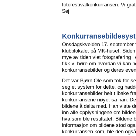
fotofestivalkonkurransen. Vi grat
Sej
Konkurransebildesyste
Onsdagskvelden 17. september va
klubblokalet på MK-huset. Siden 
mye av tiden viet fotografering i
fikk vi høre om hvordan vi kan h
konkurransebilder og deres even
Det var Bjørn Ole som tok for s
seg et system for dette, og hadd
konkurransebilder helt tilbake fr
konkurransene nøye, sa han. Det v
bildene å delta med. Han viste de
inn alle opplysningene om bilden
hva som ble resultatet. Bildene bl
informasjon om bildene stod også
konkurransen kom, ble den også l